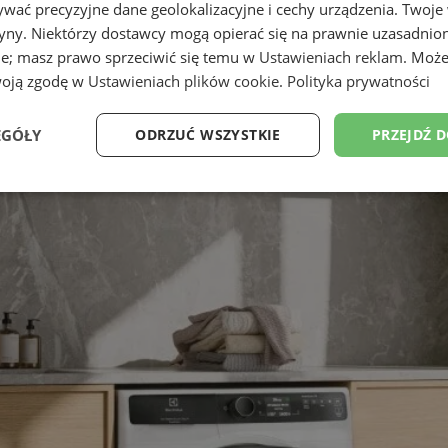
wać precyzyjne dane geolokalizacyjne i cechy urządzenia. Twoje
tryny. Niektórzy dostawcy mogą opierać się na prawnie uzasadnio
ie; masz prawo sprzeciwić się temu w
Ustawieniach reklam
. Może
woją zgodę w
Ustawieniach plików cookie
.
Polityka prywatności
EGÓŁY
ODRZUĆ WSZYSTKIE
PRZEJDŹ 
Wydajność
Targetowanie
Funkcjonalność
Ni
ezbędne
Wydajność
Targetowanie
Funkcjonalność
Niesklasyfikow
ie umożliwiają korzystanie z podstawowych funkcji strony internetowej, takich jak log
Bez niezbędnych plików cookie nie można prawidłowo korzystać ze strony internetowe
Provider
/
Okres
Opis
Domena
przechowywania