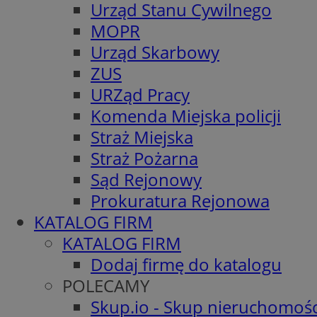
Urząd Stanu Cywilnego
MOPR
Urząd Skarbowy
ZUS
URZąd Pracy
Komenda Miejska policji
Straż Miejska
Straż Pożarna
Sąd Rejonowy
Prokuratura Rejonowa
KATALOG FIRM
KATALOG FIRM
Dodaj firmę do katalogu
POLECAMY
Skup.io - Skup nieruchomośc