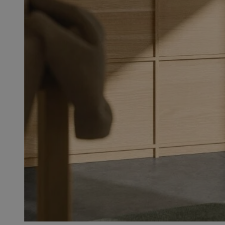
SessID
QeSessID
MvSessID
__cf_bm
__cf_bm
CookieScriptConse
VISITOR_PRIVACY_