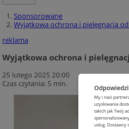
Sponsorowane
Wyjątkowa ochrona i pielęgnacja od
reklama
Wyjątkowa ochrona i pielęgnacj
25 lutego 2025 20:00
Czas czytania: 5 min.
Odpowiedzia
My i nasi partne
uzyskiwania dost
takich jak Twój a
spersonalizowanyc
usług.
Dostawcy s