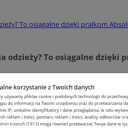
zieży? To osiągalne dzięki pralkom Abso
a odzieży? To osiągalne dzięki
lne korzystanie z Twoich danych
rzy używamy plików cookie i podobnych technologii do przechow
ępu do informacji na Twoim urządzeniu oraz do przetwarzania 
dres IP, unikalne identyfikatory i dane przeglądania, w celu wyświ
h reklam i treści, pomiaru reklam i treści, analizy odbiorców or
tron trzecich (1913)
mogą również przetwarzać Twoje dane w tych