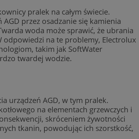
ywania
Opis
ownicy pralek na całym świecie.
 AGD przez osadzanie się kamienia
godnie
erakcji
 Twarda woda może sprawić, że ubrania
ternetowej w celu
bleClick for
cjonalności strony
yświetlanie reklam w
. W odpowiedzi na te problemy, Electrolux
nologiom, takim jak SoftWater
ętrznej przez
rzez firmę
kownika. Można to
ardzo twardej wodzie.
firmy Microsoft.
 zaangażowania
ę w wielu różnych
wą, pomagając
ie użytkowników.
izować wydajność
 jaki sposób
ernetowej, oraz
waniem Microsoft
wy mógł zobaczyć
owywania informacji
dów stron w jedną
ia urządzeń AGD, w tym pralek.
Click (którego
czy przeglądarka
kotłowego na elementach grzewczych i
alytics do
kie.
onsekwencji, skróceniem żywotności
serii produktów
OpenX dla
ie rzeczywistym od
ne określone
ych tkanin, powodując ich szorstkość,
nia skuteczności, a
k cookie
 którego używamy do
zenia w różnych
j do wewnętrznej