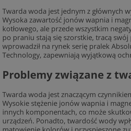
Nazwa
Twarda woda jest jednym z głównych wy
Nazwa
ustat_xq6z219uw9
Wysoka zawartość jonów wapnia i magne
Nazwa
__Secure-YNID
_clck
kotłowego, ale przede wszystkim negat
__gads
po praniu stają się szorstkie, tracą swó
wprowadził na rynek serię pralek Absol
FCCDCF
MUID
Technology, zapewniają wyjątkową ochro
__eoi
Problemy związane z tw
ANONCHK
_clsk
Twarda woda jest znaczącym czynnikiem
test_cookie
Wysokie stężenie jonów wapnia i magne
_ga_NBM6HFESG6
innych komponentach, co może skutkow
_fbp
OAID
urządzeń. Ponadto, twardość wody wpły
MR
matowienie kolorów i przyspieszone zuż