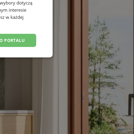
 wybory dotyczą
nym interesie
sz w każdej
DO PORTALU
esklasyfikowane
ane
owanie użytkownika i
j.