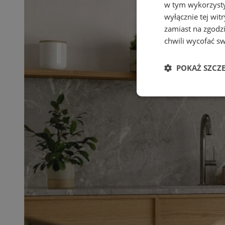
w tym wykorzysty
wyłącznie tej wi
zamiast na zgodz
chwili wycofać s
POKAŻ SZCZ
Niezbędne
Ni
Niezbędne pliki cook
zarządzanie kontem. 
Nazwa