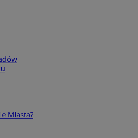
adów
zu
ie Miasta?