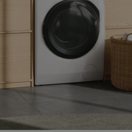
zabrze.com.pl
1 rok
Ten plik cookie przechowuje identyfik
zabrze.com.pl
1 rok
Ten plik cookie przechowuje identyfik
zabrze.com.pl
1 rok
Ten plik cookie przechowuje identyfik
29 minut 53
Ten plik cookie służy do rozróżniania
Cloudflare
sekundy
to korzystne dla strony internetowe
Inc.
umożliwia tworzenie ważnych rapor
.x.com
korzystania z jej witryny internetowe
29 minut 55
Ten plik cookie służy do rozróżniania
Cloudflare
sekund
to korzystne dla strony internetowe
Inc.
umożliwia tworzenie ważnych rapor
.twitter.com
korzystania z jej witryny internetowe
nt
4 tygodnie 2 dni
Ten plik cookie jest używany przez 
CookieScript
Script.com do zapamiętywania prefe
zabrze.com.pl
zgody użytkownika na pliki cookie. J
aby baner cookie Cookie-Script.com 
Google Privacy Policy
METADATA
5 miesięcy 4
Ten plik cookie przechowuje informa
YouTube
tygodnie
użytkownika oraz jego preferencjac
.youtube.com
prywatności podczas korzystania z wi
wybory dotyczące polityki prywatnoś
zgody, zapewniając ich przestrzegan
wizytach. Dzięki temu użytkownik 
konfigurować swoich preferencji, co
zgodność z regulacjami ochrony dan