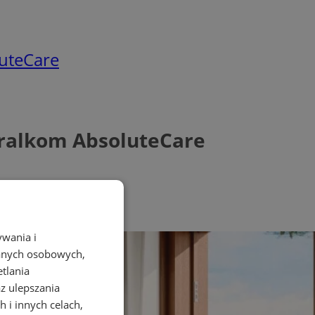
luteCare
 pralkom AbsoluteCare
ywania i
danych osobowych,
etlania
az ulepszania
 i innych celach,