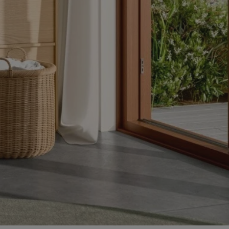
ator sesji.
ator sesji.
ator sesji.
 ludzi i botów. Jest
j, ponieważ
tów na temat
j.
 ludzi i botów. Jest
j, ponieważ
tów na temat
j.
usługę Cookie-
rencji dotyczących
est to konieczne,
działał poprawnie.
cje o zgodzie
h dotyczących
tryny. Rejestruje
ci i ustawień
ie w kolejnych
nie musi ponownie
 zwiększa wygodę i
ych.