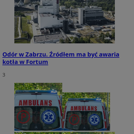
Odór w Zabrzu. Źródłem ma być awaria
kotła w Fortum
3