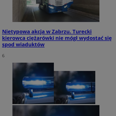
Nietypowa akcja w Zabrzu. Turecki
kierowca ciężarówki nie mógł wydostać się
spod wiaduktów
6