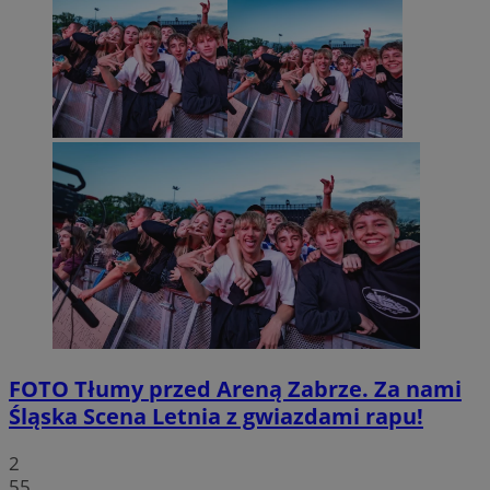
FOTO
Tłumy przed Areną Zabrze. Za nami
Śląska Scena Letnia z gwiazdami rapu!
2
55