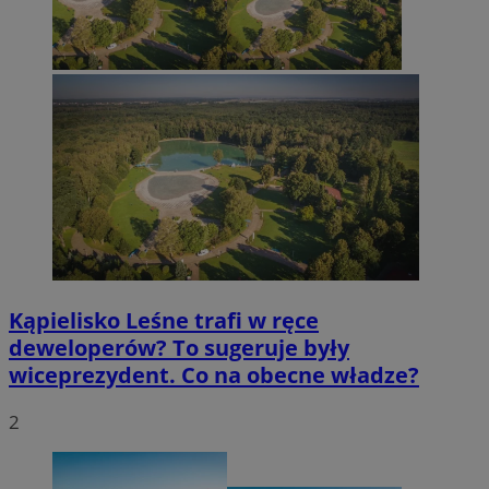
Kąpielisko Leśne trafi w ręce
deweloperów? To sugeruje były
wiceprezydent. Co na obecne władze?
2