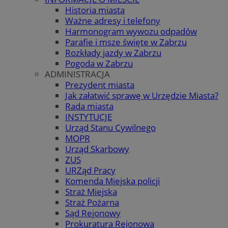
Historia miasta
Ważne adresy i telefony
Harmonogram wywozu odpadów
Parafie i msze święte w Zabrzu
Rozkłady jazdy w Zabrzu
Pogoda w Zabrzu
ADMINISTRACJA
Prezydent miasta
Jak załatwić sprawę w Urzędzie Miasta?
Rada miasta
INSTYTUCJE
Urząd Stanu Cywilnego
MOPR
Urząd Skarbowy
ZUS
URZąd Pracy
Komenda Miejska policji
Straż Miejska
Straż Pożarna
Sąd Rejonowy
Prokuratura Rejonowa