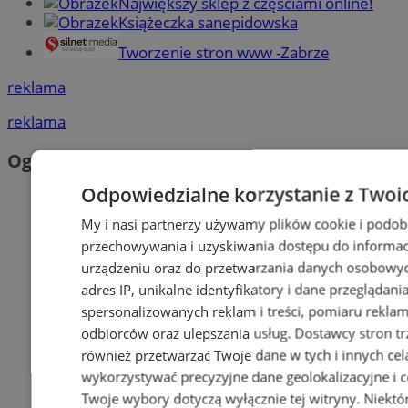
Największy sklep z częściami online!
Książeczka sanepidowska
Tworzenie stron www -Zabrze
reklama
reklama
Ogłoszenia
Odpowiedzialne korzystanie z Twoi
My i nasi partnerzy używamy plików cookie i podob
przechowywania i uzyskiwania dostępu do informac
urządzeniu oraz do przetwarzania danych osobowych
adres IP, unikalne identyfikatory i dane przeglądani
spersonalizowanych reklam i treści, pomiaru reklam i
odbiorców oraz ulepszania usług.
Dostawcy stron tr
również przetwarzać Twoje dane w tych i innych cel
wykorzystywać precyzyjne dane geolokalizacyjne i c
Twoje wybory dotyczą wyłącznie tej witryny. Niekt