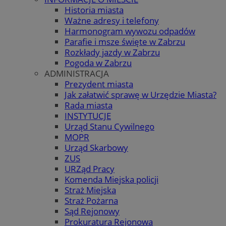
Historia miasta
Ważne adresy i telefony
Harmonogram wywozu odpadów
Parafie i msze święte w Zabrzu
Rozkłady jazdy w Zabrzu
Pogoda w Zabrzu
ADMINISTRACJA
Prezydent miasta
Jak załatwić sprawę w Urzędzie Miasta?
Rada miasta
INSTYTUCJE
Urząd Stanu Cywilnego
MOPR
Urząd Skarbowy
ZUS
URZąd Pracy
Komenda Miejska policji
Straż Miejska
Straż Pożarna
Sąd Rejonowy
Prokuratura Rejonowa