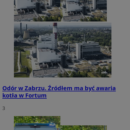
Odór w Zabrzu. Źródłem ma być awaria
kotła w Fortum
3