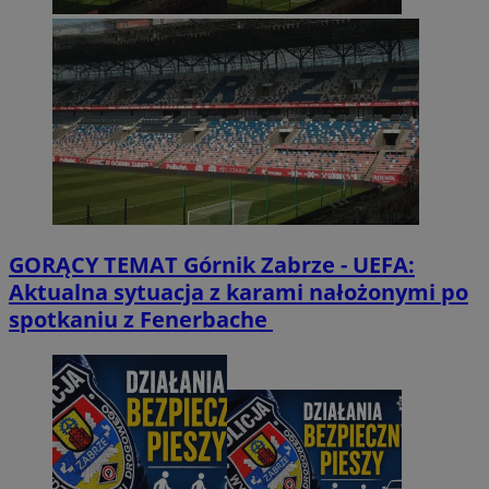
GORĄCY TEMAT
Górnik Zabrze - UEFA:
Aktualna sytuacja z karami nałożonymi po
spotkaniu z Fenerbache