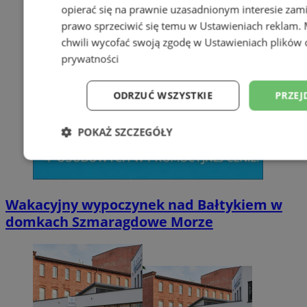
opierać się na prawnie uzasadnionym interesie zami
prawo sprzeciwić się temu w
Ustawieniach reklam
.
chwili wycofać swoją zgodę w
Ustawieniach plików 
prywatności
ODRZUĆ WSZYSTKIE
PRZEJ
POKAŻ SZCZEGÓŁY
Niezbędne
Wydajność
Targetowani
Wakacyjny wypoczynek nad Bałtykiem w
Niesklasyfikowane
domkach Szmaragdowe Morze