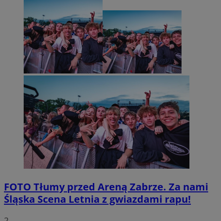
FOTO
Tłumy przed Areną Zabrze. Za nami
Śląska Scena Letnia z gwiazdami rapu!
2