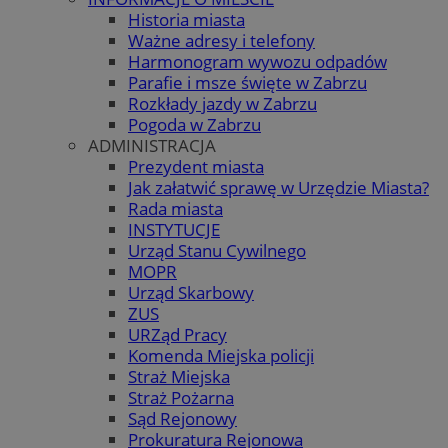
Historia miasta
Ważne adresy i telefony
Harmonogram wywozu odpadów
Parafie i msze święte w Zabrzu
Rozkłady jazdy w Zabrzu
Pogoda w Zabrzu
ADMINISTRACJA
Prezydent miasta
Jak załatwić sprawę w Urzędzie Miasta?
Rada miasta
INSTYTUCJE
Urząd Stanu Cywilnego
MOPR
Urząd Skarbowy
ZUS
URZąd Pracy
Komenda Miejska policji
Straż Miejska
Straż Pożarna
Sąd Rejonowy
Prokuratura Rejonowa