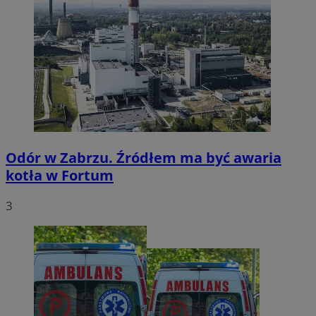
Odór w Zabrzu. Źródłem ma być awaria
kotła w Fortum
3