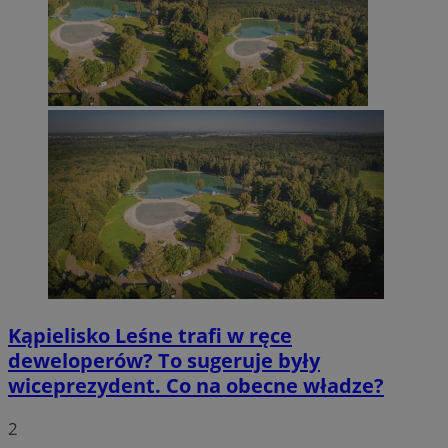
Kąpielisko Leśne trafi w ręce
deweloperów? To sugeruje były
wiceprezydent. Co na obecne władze?
2