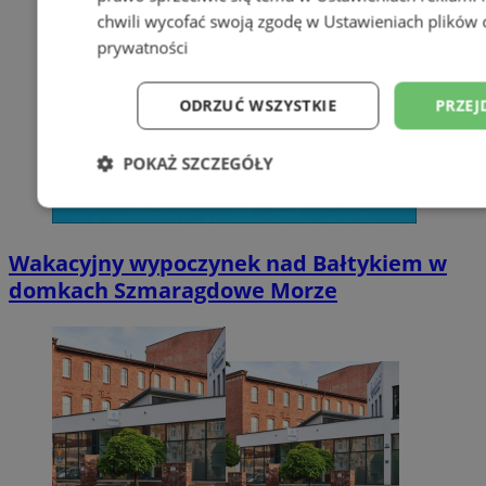
chwili wycofać swoją zgodę w
Ustawieniach plików 
prywatności
ODRZUĆ WSZYSTKIE
PRZEJ
POKAŻ SZCZEGÓŁY
Niezbędne
Wydajność
Targetowani
Wakacyjny wypoczynek nad Bałtykiem w
domkach Szmaragdowe Morze
Niesklasyfikowane
Niezbędne
Wydajność
Targetowanie
Funkcjonalno