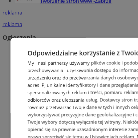
Tworzenie stron www -Zabrze
reklama
reklama
Ogłoszenia
Odpowiedzialne korzystanie z Twoi
My i nasi partnerzy używamy plików cookie i podob
przechowywania i uzyskiwania dostępu do informac
urządzeniu oraz do przetwarzania danych osobowych
adres IP, unikalne identyfikatory i dane przeglądani
spersonalizowanych reklam i treści, pomiaru reklam i
odbiorców oraz ulepszania usług.
Dostawcy stron tr
również przetwarzać Twoje dane w tych i innych cel
wykorzystywać precyzyjne dane geolokalizacyjne i c
Twoje wybory dotyczą wyłącznie tej witryny. Niekt
opierać się na prawnie uzasadnionym interesie zami
prawo sprzeciwić się temu w
Ustawieniach reklam
.