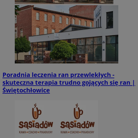
Niezbędne pliki cookie umożliwiają korzystanie z podstawowych fun
takich jak logowanie użytkownika i zarządzanie kontem. Bez niezb
można prawidłowo korzystać ze strony internetowej.
Provider
/
Okres
Nazwa
Domena
przechowywani
SessID
zabrze.com.pl
1 rok
QeSessID
zabrze.com.pl
1 rok
MvSessID
zabrze.com.pl
1 rok
Poradnia leczenia ran przewlekłych -
skuteczna terapia trudno gojących się ran |
__cf_bm
29 minut 53
Cloudflare
Świętochłowice
sekundy
Inc.
.x.com