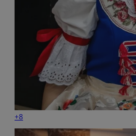
SessID
QeSessID
MvSessID
__cf_bm
__cf_bm
CookieScriptConse
VISITOR_PRIVACY_
+8