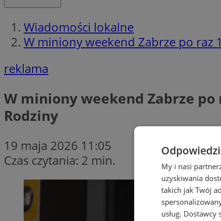
Wiadomości lokalne
W miniony weekend Zabrze po raz 19
reklama
W miniony weekend Zabrze po r
Rodziny
19 maja 2026 11:05
Odpowiedzia
Czas czytania: 2 min.
My i nasi partne
uzyskiwania dost
takich jak Twój a
spersonalizowanyc
usług.
Dostawcy s