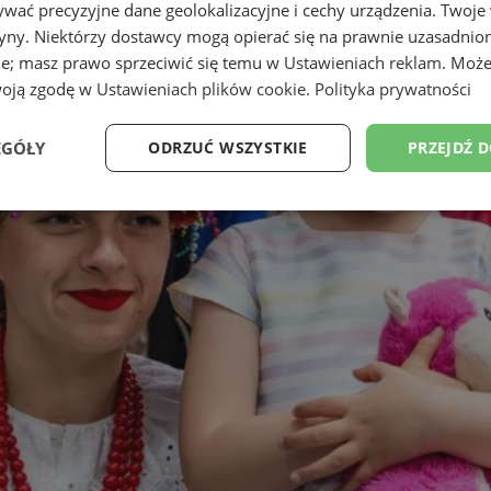
wać precyzyjne dane geolokalizacyjne i cechy urządzenia. Twoje
tryny. Niektórzy dostawcy mogą opierać się na prawnie uzasadnio
ie; masz prawo sprzeciwić się temu w
Ustawieniach reklam
. Może
woją zgodę w
Ustawieniach plików cookie
.
Polityka prywatności
EGÓŁY
ODRZUĆ WSZYSTKIE
PRZEJDŹ 
Wydajność
Targetowanie
Funkcjonalność
Ni
ezbędne
Wydajność
Targetowanie
Funkcjonalność
Niesklasyfikow
ie umożliwiają korzystanie z podstawowych funkcji strony internetowej, takich jak log
Bez niezbędnych plików cookie nie można prawidłowo korzystać ze strony internetowe
Provider
/
Okres
Opis
Domena
przechowywania