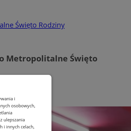
alne Święto Rodziny
o Metropolitalne Święto
ywania i
danych osobowych,
etlania
az ulepszania
 i innych celach,