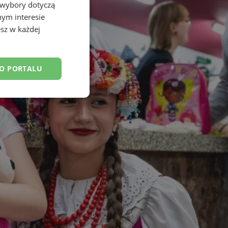
 wybory dotyczą
nym interesie
sz w każdej
DO PORTALU
esklasyfikowane
ane
owanie użytkownika i
j.