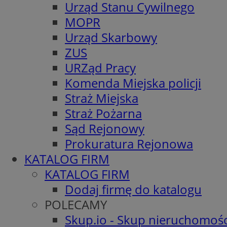
Urząd Stanu Cywilnego
MOPR
Urząd Skarbowy
ZUS
URZąd Pracy
Komenda Miejska policji
Straż Miejska
Straż Pożarna
Sąd Rejonowy
Prokuratura Rejonowa
KATALOG FIRM
KATALOG FIRM
Dodaj firmę do katalogu
POLECAMY
Skup.io - Skup nieruchomośc