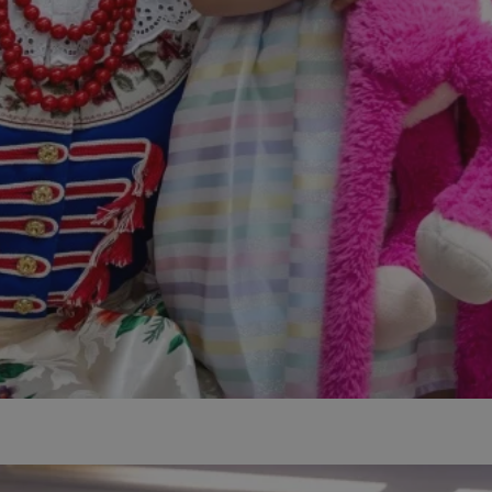
zabrze.com.pl
1 rok
Ten plik cookie przechowuje identyfik
zabrze.com.pl
1 rok
Ten plik cookie przechowuje identyfik
zabrze.com.pl
1 rok
Ten plik cookie przechowuje identyfik
29 minut 53
Ten plik cookie służy do rozróżniania
Cloudflare
sekundy
to korzystne dla strony internetowe
Inc.
umożliwia tworzenie ważnych rapor
.x.com
korzystania z jej witryny internetowe
29 minut 55
Ten plik cookie służy do rozróżniania
Cloudflare
sekund
to korzystne dla strony internetowe
Inc.
umożliwia tworzenie ważnych rapor
.twitter.com
korzystania z jej witryny internetowe
nt
4 tygodnie 2 dni
Ten plik cookie jest używany przez 
CookieScript
Script.com do zapamiętywania prefe
zabrze.com.pl
zgody użytkownika na pliki cookie. J
aby baner cookie Cookie-Script.com 
Google Privacy Policy
METADATA
5 miesięcy 4
Ten plik cookie przechowuje informa
YouTube
tygodnie
użytkownika oraz jego preferencjac
.youtube.com
prywatności podczas korzystania z wi
wybory dotyczące polityki prywatnoś
zgody, zapewniając ich przestrzegan
wizytach. Dzięki temu użytkownik 
konfigurować swoich preferencji, co
zgodność z regulacjami ochrony dan