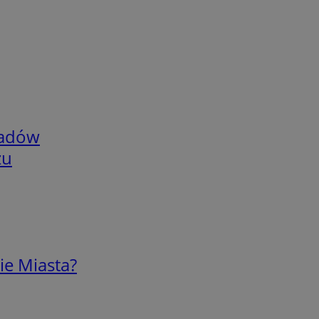
adów
zu
ie Miasta?