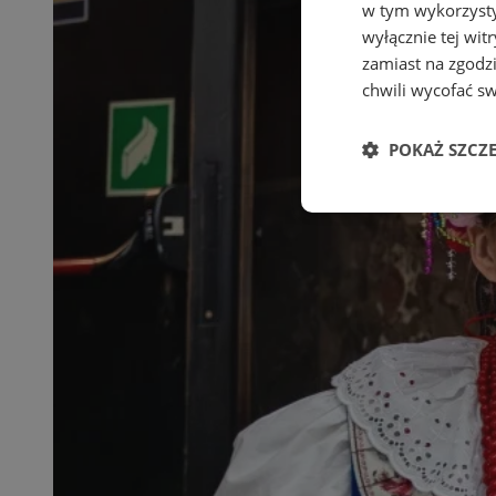
w tym wykorzysty
wyłącznie tej wi
zamiast na zgodz
chwili wycofać s
POKAŻ SZCZ
Niezbędne
Ni
Niezbędne pliki cook
zarządzanie kontem. 
Nazwa