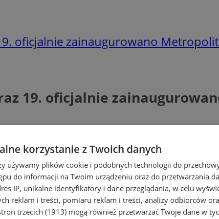
. oficjalnie zainaugurowano Metropolit
az 19. oficjalnie zainaugurowan
lne korzystanie z Twoich danych
rzy używamy plików cookie i podobnych technologii do przechow
ępu do informacji na Twoim urządzeniu oraz do przetwarzania 
dres IP, unikalne identyfikatory i dane przeglądania, w celu wyświ
h reklam i treści, pomiaru reklam i treści, analizy odbiorców or
tron trzecich (1913)
mogą również przetwarzać Twoje dane w tych