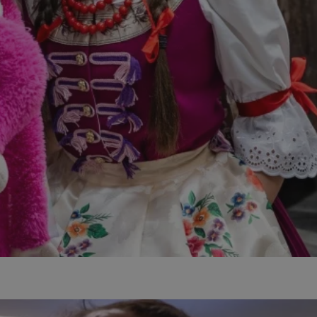
ator sesji.
ator sesji.
ator sesji.
 ludzi i botów. Jest
j, ponieważ
tów na temat
j.
 ludzi i botów. Jest
j, ponieważ
tów na temat
j.
usługę Cookie-
rencji dotyczących
est to konieczne,
działał poprawnie.
cje o zgodzie
h dotyczących
tryny. Rejestruje
ci i ustawień
ie w kolejnych
nie musi ponownie
 zwiększa wygodę i
ych.