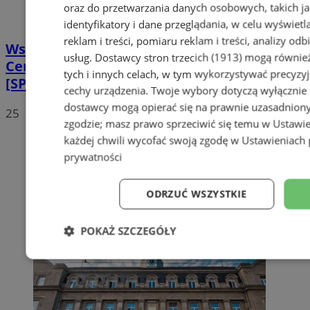
oraz do przetwarzania danych osobowych, takich jak
identyfikatory i dane przeglądania, w celu wyświet
reklam i treści, pomiaru reklam i treści, analizy od
Wstrzymano prace przy ul. Goethego.
usług.
Dostawcy stron trzecich (1913)
mogą również
Centrum przesiadkowego nie będzie
tych i innych celach, w tym wykorzystywać precyzyj
[SPROSTOWANIE]
cechy urządzenia. Twoje wybory dotyczą wyłącznie t
dostawcy mogą opierać się na prawnie uzasadniony
25
zgodzie; masz prawo sprzeciwić się temu w
Ustawie
każdej chwili wycofać swoją zgodę w
Ustawieniach 
prywatności
ODRZUĆ WSZYSTKIE
POKAŻ SZCZEGÓŁY
Niezbędne
Wydajność
Targeto