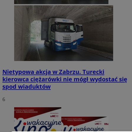
Nietypowa akcja w Zabrzu. Turecki
kierowca ciężarówki nie mógł wydostać się
spod wiaduktów
6