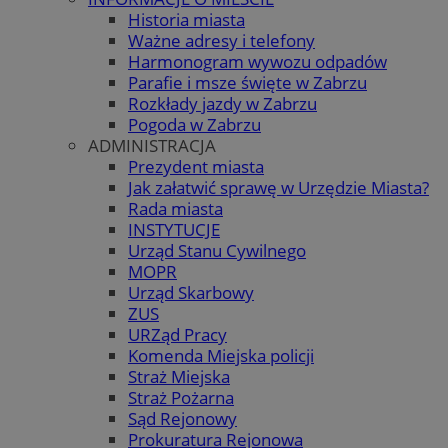
Historia miasta
Ważne adresy i telefony
Harmonogram wywozu odpadów
Parafie i msze święte w Zabrzu
Rozkłady jazdy w Zabrzu
Pogoda w Zabrzu
ADMINISTRACJA
Prezydent miasta
Jak załatwić sprawę w Urzędzie Miasta?
Rada miasta
INSTYTUCJE
Urząd Stanu Cywilnego
MOPR
Urząd Skarbowy
ZUS
URZąd Pracy
Komenda Miejska policji
Straż Miejska
Straż Pożarna
Sąd Rejonowy
Prokuratura Rejonowa