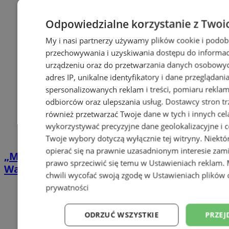
Odpowiedzialne korzystanie z Twoi
My i nasi partnerzy używamy plików cookie i podob
przechowywania i uzyskiwania dostępu do informac
urządzeniu oraz do przetwarzania danych osobowych
adres IP, unikalne identyfikatory i dane przeglądani
spersonalizowanych reklam i treści, pomiaru reklam i
odbiorców oraz ulepszania usług.
Dostawcy stron tr
również przetwarzać Twoje dane w tych i innych cel
wykorzystywać precyzyjne dane geolokalizacyjne i c
Twoje wybory dotyczą wyłącznie tej witryny. Niekt
opierać się na prawnie uzasadnionym interesie zami
„Matrix” pod gwiazdami w Zabrzu.
prawo sprzeciwić się temu w
Ustawieniach reklam
.
Wakacyjne Kino ROMA zawita na Zaborze
chwili wycofać swoją zgodę w
Ustawieniach plików 
prywatności
ODRZUĆ WSZYSTKIE
PRZEJ