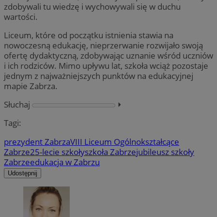
zdobywali tu wiedzę i wychowywali się w duchu
wartości.
Liceum, które od początku istnienia stawia na
nowoczesną edukację, nieprzerwanie rozwijało swoją
ofertę dydaktyczną, zdobywając uznanie wśród uczniów
i ich rodziców. Mimo upływu lat, szkoła wciąż pozostaje
jednym z najważniejszych punktów na edukacyjnej
mapie Zabrza.
Słuchaj
⏵︎
Tagi:
prezydent Zabrza
VIII Liceum Ogólnokształcące
Zabrze
25-lecie szkoły
szkoła Zabrze
jubileusz szkoły
Zabrze
edukacja w Zabrzu
Udostępnij