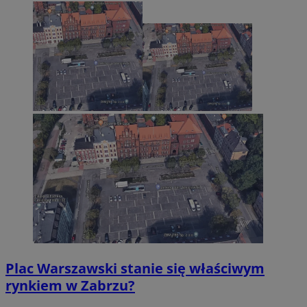
CookieScriptConsent
4 tygodnie 2 dn
CookieScript
zabrze.com.pl
VISITOR_PRIVACY_METADATA
5 miesięcy 4
YouTube
tygodnie
.youtube.com
Plac Warszawski stanie się właściwym
rynkiem w Zabrzu?