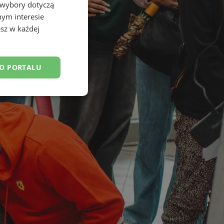
 wybory dotyczą
nym interesie
sz w każdej
DO PORTALU
esklasyfikowane
ane
owanie użytkownika i
j.