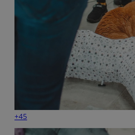
SessID
QeSessID
MvSessID
__cf_bm
__cf_bm
CookieScriptConse
VISITOR_PRIVACY_
+45