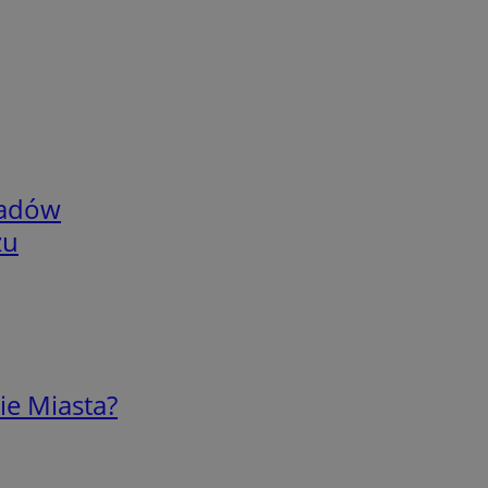
adów
zu
ie Miasta?