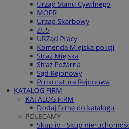
Urząd Stanu Cywilnego
MOPR
Urząd Skarbowy
ZUS
URZąd Pracy
Komenda Miejska policji
Straż Miejska
Straż Pożarna
Sąd Rejonowy
Prokuratura Rejonowa
KATALOG FIRM
KATALOG FIRM
Dodaj firmę do katalogu
POLECAMY
Skup.io - Skup nieruchomośc