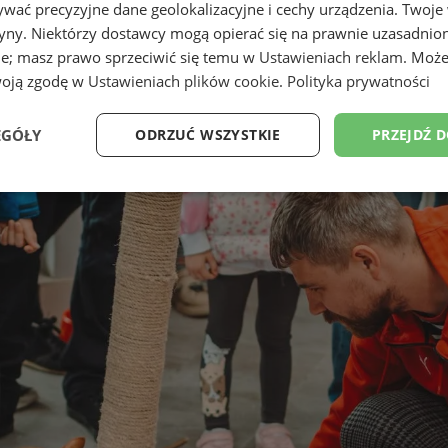
wać precyzyjne dane geolokalizacyjne i cechy urządzenia. Twoje
tryny. Niektórzy dostawcy mogą opierać się na prawnie uzasadnio
ie; masz prawo sprzeciwić się temu w
Ustawieniach reklam
. Może
woją zgodę w
Ustawieniach plików cookie
.
Polityka prywatności
EGÓŁY
ODRZUĆ WSZYSTKIE
PRZEJDŹ 
Wydajność
Targetowanie
Funkcjonalność
Ni
ezbędne
Wydajność
Targetowanie
Funkcjonalność
Niesklasyfikow
ie umożliwiają korzystanie z podstawowych funkcji strony internetowej, takich jak log
Bez niezbędnych plików cookie nie można prawidłowo korzystać ze strony internetowe
Provider
/
Okres
Opis
Domena
przechowywania