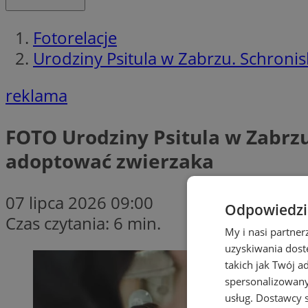
Fotorelacje
Urodziny Psitula w Zabrzu. Schroni
reklama
FOTO
Urodziny Psitula w Zabrzu
adoptować zwierzaka
07 lipca 2026 09:00
Odpowiedzia
Czas czytania: 6 min.
My i nasi partne
uzyskiwania dost
takich jak Twój a
spersonalizowanyc
usług.
Dostawcy s