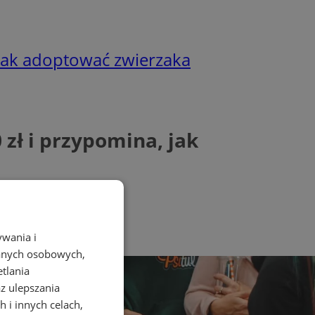
 jak adoptować zwierzaka
zł i przypomina, jak
ywania i
danych osobowych,
etlania
az ulepszania
 i innych celach,