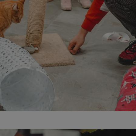
zabrze.com.pl
1 rok
Ten plik cookie przechowuje identyfik
zabrze.com.pl
1 rok
Ten plik cookie przechowuje identyfik
zabrze.com.pl
1 rok
Ten plik cookie przechowuje identyfik
29 minut 53
Ten plik cookie służy do rozróżniania
Cloudflare
sekundy
to korzystne dla strony internetowe
Inc.
umożliwia tworzenie ważnych rapor
.x.com
korzystania z jej witryny internetowe
29 minut 55
Ten plik cookie służy do rozróżniania
Cloudflare
sekund
to korzystne dla strony internetowe
Inc.
umożliwia tworzenie ważnych rapor
.twitter.com
korzystania z jej witryny internetowe
nt
4 tygodnie 2 dni
Ten plik cookie jest używany przez 
CookieScript
Script.com do zapamiętywania prefe
zabrze.com.pl
zgody użytkownika na pliki cookie. J
aby baner cookie Cookie-Script.com 
Google Privacy Policy
METADATA
5 miesięcy 4
Ten plik cookie przechowuje informa
YouTube
tygodnie
użytkownika oraz jego preferencjac
.youtube.com
prywatności podczas korzystania z wi
wybory dotyczące polityki prywatnoś
zgody, zapewniając ich przestrzegan
wizytach. Dzięki temu użytkownik 
konfigurować swoich preferencji, co
zgodność z regulacjami ochrony dan