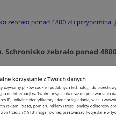
sko zebrało ponad 4800 zł i przypomina,
. Schronisko zebrało ponad 4800 
lne korzystanie z Twoich danych
rzy używamy plików cookie i podobnych technologii do przechow
ępu do informacji na Twoim urządzeniu oraz do przetwarzania 
dres IP, unikalne identyfikatory i dane przeglądania, w celu wyświ
h reklam i treści, pomiaru reklam i treści, analizy odbiorców or
tron trzecich (1913)
mogą również przetwarzać Twoje dane w tych