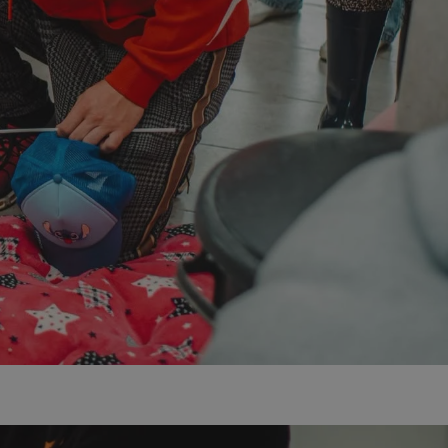
ator sesji.
ator sesji.
ator sesji.
 ludzi i botów. Jest
j, ponieważ
tów na temat
j.
 ludzi i botów. Jest
j, ponieważ
tów na temat
j.
usługę Cookie-
rencji dotyczących
est to konieczne,
działał poprawnie.
cje o zgodzie
h dotyczących
tryny. Rejestruje
ci i ustawień
ie w kolejnych
nie musi ponownie
 zwiększa wygodę i
ych.