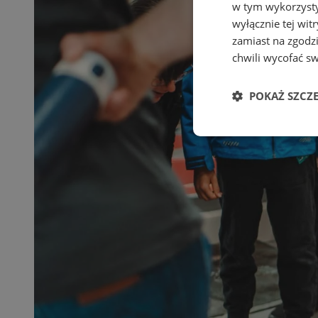
w tym wykorzysty
wyłącznie tej wi
zamiast na zgodz
chwili wycofać s
POKAŻ SZCZ
Niezbędne
Ni
Niezbędne pliki cook
zarządzanie kontem. 
Nazwa