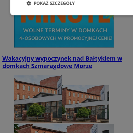
POKAŻ SZCZEGÓŁY
Niezbędne
Wydajność
Targetowani
Niesklasyfikowane
Wakacyjny wypoczynek nad Bałtykiem w
domkach Szmaragdowe Morze
Niezbędne
Wydajność
Targetowanie
Funkcjonalno
Niezbędne pliki cookie umożliwiają korzystanie z podstawowych fun
takich jak logowanie użytkownika i zarządzanie kontem. Bez niezb
można prawidłowo korzystać ze strony internetowej.
Provider
/
Okres
Nazwa
Domena
przechowywani
SessID
zabrze.com.pl
1 rok