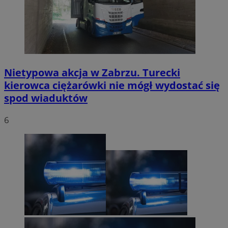
Nietypowa akcja w Zabrzu. Turecki
kierowca ciężarówki nie mógł wydostać się
spod wiaduktów
6