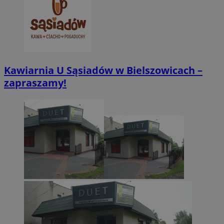
CookieScriptConsent
4 tygodnie 2 dn
CookieScript
zabrze.com.pl
Kawiarnia U Sąsiadów w Bielszowicach –
zapraszamy!
VISITOR_PRIVACY_METADATA
5 miesięcy 4
YouTube
tygodnie
.youtube.com