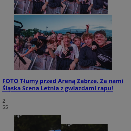
FOTO
Tłumy przed Areną Zabrze. Za nami
Śląska Scena Letnia z gwiazdami rapu!
2
55