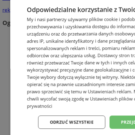
Odpowiedzialne korzystanie z Twoi
reklama
My i nasi partnerzy używamy plików cookie i podob
Ogłoszenia
przechowywania i uzyskiwania dostępu do informac
urządzeniu oraz do przetwarzania danych osobowych
adres IP, unikalne identyfikatory i dane przeglądani
spersonalizowanych reklam i treści, pomiaru reklam i
odbiorców oraz ulepszania usług.
Dostawcy stron tr
również przetwarzać Twoje dane w tych i innych cel
wykorzystywać precyzyjne dane geolokalizacyjne i c
Twoje wybory dotyczą wyłącznie tej witryny. Niekt
opierać się na prawnie uzasadnionym interesie zami
prawo sprzeciwić się temu w
Ustawieniach reklam
.
chwili wycofać swoją zgodę w
Ustawieniach plików 
prywatności
ODRZUĆ WSZYSTKIE
PRZEJ