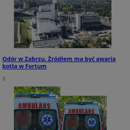
Odór w Zabrzu. Źródłem ma być awaria
kotła w Fortum
3