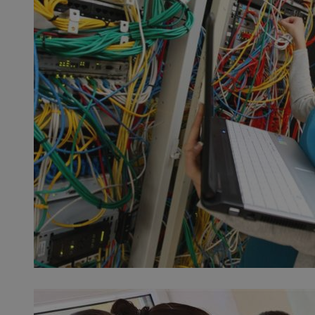
SessID
QeSessID
MvSessID
__cf_bm
__cf_bm
CookieScriptConse
VISITOR_PRIVACY_