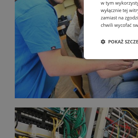
w tym wykorzysty
wyłącznie tej wi
zamiast na zgodz
chwili wycofać s
POKAŻ SZCZ
Niezbędne
Ni
Niezbędne pliki cook
zarządzanie kontem. 
Nazwa