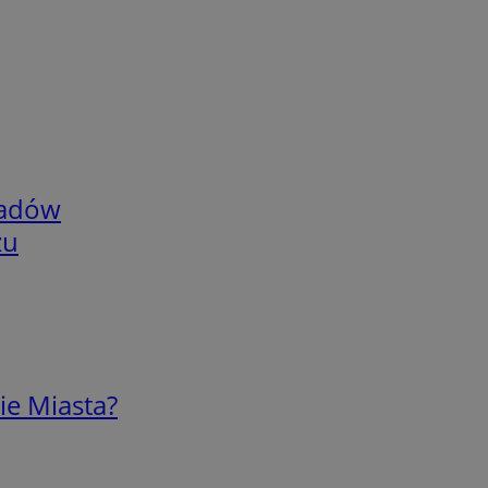
adów
zu
ie Miasta?