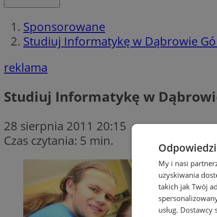
Sponsorowane
Studiuj Informatykę w Dąbrowie Górn
reklama
Studiuj Informatykę w Dąbrowie
28 sierpnia 2011 20:15
Czas czytania: 5 min.
Odpowiedzia
My i nasi partne
uzyskiwania dost
takich jak Twój a
spersonalizowanyc
usług.
Dostawcy s