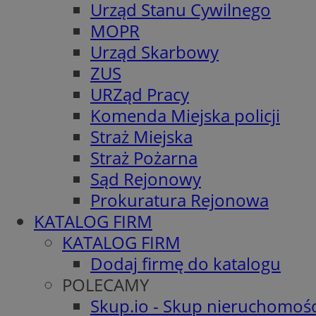
Urząd Stanu Cywilnego
MOPR
Urząd Skarbowy
ZUS
URZąd Pracy
Komenda Miejska policji
Straż Miejska
Straż Pożarna
Sąd Rejonowy
Prokuratura Rejonowa
KATALOG FIRM
KATALOG FIRM
Dodaj firmę do katalogu
POLECAMY
Skup.io - Skup nieruchomośc