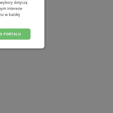
 wybory dotyczą
nym interesie
sz w każdej
DO PORTALU
esklasyfikowane
ane
owanie użytkownika i
j.