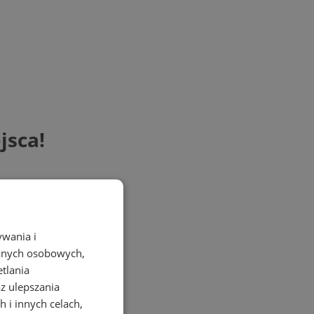
jsca!
ywania i
danych osobowych,
etlania
az ulepszania
 i innych celach,