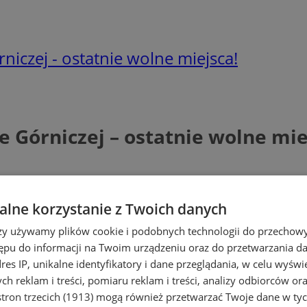
iczej - ostatnie wolne miejsca!
 Górniczej – ostatnie wolne mie
lne korzystanie z Twoich danych
rzy używamy plików cookie i podobnych technologii do przechow
ępu do informacji na Twoim urządzeniu oraz do przetwarzania 
dres IP, unikalne identyfikatory i dane przeglądania, w celu wyświ
h reklam i treści, pomiaru reklam i treści, analizy odbiorców or
tron trzecich (1913)
mogą również przetwarzać Twoje dane w tych