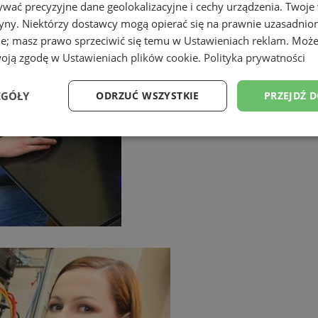
wać precyzyjne dane geolokalizacyjne i cechy urządzenia. Twoje
tryny. Niektórzy dostawcy mogą opierać się na prawnie uzasadnio
ie; masz prawo sprzeciwić się temu w
Ustawieniach reklam
. Może
woją zgodę w
Ustawieniach plików cookie
.
Polityka prywatności
EGÓŁY
ODRZUĆ WSZYSTKIE
PRZEJDŹ 
Wydajność
Targetowanie
Funkcjonalność
Ni
ezbędne
Wydajność
Targetowanie
Funkcjonalność
Niesklasyfikow
ie umożliwiają korzystanie z podstawowych funkcji strony internetowej, takich jak log
Bez niezbędnych plików cookie nie można prawidłowo korzystać ze strony internetowe
Provider
/
Okres
Opis
Domena
przechowywania