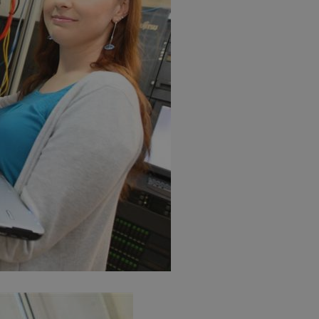
zabrze.com.pl
1 rok
Ten plik cookie przechowuje identyfik
zabrze.com.pl
1 rok
Ten plik cookie przechowuje identyfik
zabrze.com.pl
1 rok
Ten plik cookie przechowuje identyfik
29 minut 53
Ten plik cookie służy do rozróżniania
Cloudflare
sekundy
to korzystne dla strony internetowe
Inc.
umożliwia tworzenie ważnych rapor
.x.com
korzystania z jej witryny internetowe
29 minut 55
Ten plik cookie służy do rozróżniania
Cloudflare
sekund
to korzystne dla strony internetowe
Inc.
umożliwia tworzenie ważnych rapor
.twitter.com
korzystania z jej witryny internetowe
nt
4 tygodnie 2 dni
Ten plik cookie jest używany przez 
CookieScript
Script.com do zapamiętywania prefe
zabrze.com.pl
zgody użytkownika na pliki cookie. J
aby baner cookie Cookie-Script.com 
Google Privacy Policy
METADATA
5 miesięcy 4
Ten plik cookie przechowuje informa
YouTube
tygodnie
użytkownika oraz jego preferencjac
.youtube.com
prywatności podczas korzystania z wi
wybory dotyczące polityki prywatnoś
zgody, zapewniając ich przestrzegan
wizytach. Dzięki temu użytkownik 
konfigurować swoich preferencji, co
zgodność z regulacjami ochrony dan