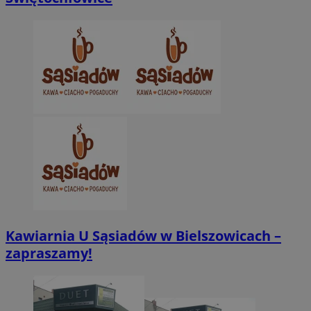
Provider
/
Nazwa
Domena
pr
Provider
/
Okres
Nazwa
Opis
ustat_xq6z219uw9556wnynjjmc3hqm16ysi
.ustat.info
Domena
Provider
/
przechowywania
Okres
Nazwa
Opi
Domena
przechowywania
__Secure-YNID
.youtube.com
5
_clck
.zabrze.com.pl
11 miesięcy 4
Ten p
tygodnie
używ
__gads
1 rok
Ten
Google LLC
Kawiarnia U Sąsiadów w Bielszowicach –
śledz
pow
.zabrze.com.pl
użyt
zapraszamy!
Dou
zaan
Pub
stron
Goo
inter
jes
celu
rek
dośw
któ
użyt
zar