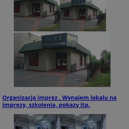
funkc
stron
MUID
1 rok
Ten
Microsoft
inter
pow
Corporation
prz
.clarity.ms
FCCDCF
.zabrze.com.pl
1 rok 4 tygodnie
Ten p
jak
używ
ide
anali
uży
wewnę
to 
opera
wb
skr
__eoi
.zabrze.com.pl
5 miesięcy 4
Ten p
Mic
tygodnie
używ
Pow
nagr
się
zaan
się
użytk
dom
inter
umo
inter
uży
poma
popr
ANONCHK
9 minut 55
Ten
Microsoft
dośw
sekund
zaw
Corporation
użytk
tym
.c.clarity.ms
anal
uży
wyda
kor
inter
Organizacja imprez . Wynajem lokalu na
int
wsz
imprezy, szkolenia, pokazy itp.
_clsk
23 godziny 59
Ten p
Microsoft
któ
minut
powi
.zabrze.com.pl
koń
opro
zob
Micro
odw
analy
wit
używ
prze
test_cookie
15 minut
Ten
Google LLC