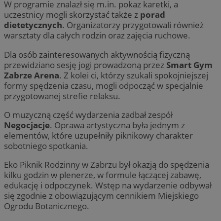
W programie znalazł się m.in. pokaz karetki, a
uczestnicy mogli skorzystać także z
porad
dietetycznych
. Organizatorzy przygotowali również
warsztaty dla całych rodzin oraz zajęcia ruchowe.
Dla osób zainteresowanych aktywnością fizyczną
przewidziano sesję jogi prowadzoną przez
Smart Gym
Zabrze Arena
. Z kolei ci, którzy szukali spokojniejszej
formy spędzenia czasu, mogli odpocząć w specjalnie
przygotowanej strefie relaksu.
Provider
/
Nazwa
Provider
/
Domena
Okres
Nazwa
Opis
Domena
przechowywania
O muzyczną część wydarzenia zadbał zespół
ustat_xq6z219uw9556wnynjjmc3hqm16ysi
.ustat.info
Provider
/
Okres
Nazwa
Op
Negocjacje
. Oprawa artystyczna była jednym z
_clck
.zabrze.com.pl
11 miesięcy 4
Ten 
Domena
przechowywania
__Secure-YNID
.youtube.com
tygodnie
do ś
elementów, które uzupełniły piknikowy charakter
użyt
__gads
1 rok
Ten
Google LLC
sobotniego spotkania.
zaan
po
.zabrze.com.pl
inte
Do
dośw
fi
Eko Piknik Rodzinny w Zabrzu był okazją do spędzenia
i fu
je
kilku godzin w plenerze, w formule łączącej zabawę,
inte
ser
mo
edukację i odpoczynek. Wstęp na wydarzenie odbywał
FCCDCF
.zabrze.com.pl
1 rok 4 tygodnie
Ten 
się zgodnie z obowiązującym cennikiem Miejskiego
do a
MUID
1 rok
Ten
Microsoft
oper
po
Ogrodu Botanicznego.
Corporation
fi
.clarity.ms
__eoi
.zabrze.com.pl
5 miesięcy 4
Ten 
un