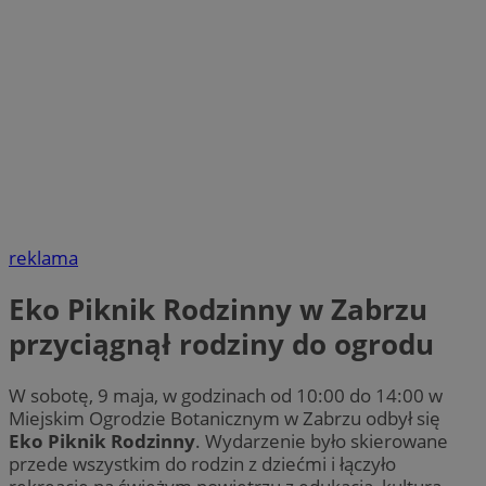
QeSessID
zabrze.com.pl
1 rok
MvSessID
zabrze.com.pl
1 rok
__cf_bm
29 minut 53
Cloudflare
sekundy
Inc.
.x.com
reklama
Eko Piknik Rodzinny w Zabrzu
przyciągnął rodziny do ogrodu
__cf_bm
29 minut 55
Cloudflare
Googl
sekund
Inc.
.twitter.com
W sobotę, 9 maja, w godzinach od 10:00 do 14:00 w
Miejskim Ogrodzie Botanicznym w Zabrzu odbył się
Eko Piknik Rodzinny
. Wydarzenie było skierowane
przede wszystkim do rodzin z dziećmi i łączyło