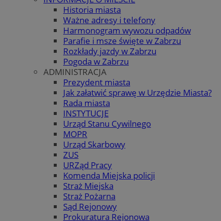
Historia miasta
Ważne adresy i telefony
Harmonogram wywozu odpadów
Parafie i msze święte w Zabrzu
Rozkłady jazdy w Zabrzu
Pogoda w Zabrzu
ADMINISTRACJA
Prezydent miasta
Jak załatwić sprawę w Urzędzie Miasta?
Rada miasta
INSTYTUCJE
Urząd Stanu Cywilnego
MOPR
Urząd Skarbowy
ZUS
URZąd Pracy
Komenda Miejska policji
Straż Miejska
Straż Pożarna
Sąd Rejonowy
Prokuratura Rejonowa