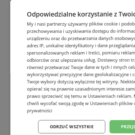
Odpowiedzialne korzystanie z Twoi
My i nasi partnerzy używamy plików cookie i podob
przechowywania i uzyskiwania dostępu do informac
+1
urządzeniu oraz do przetwarzania danych osobowych
adres IP, unikalne identyfikatory i dane przeglądani
spersonalizowanych reklam i treści, pomiaru reklam i
odbiorców oraz ulepszania usług.
Dostawcy stron tr
również przetwarzać Twoje dane w tych i innych cel
wykorzystywać precyzyjne dane geolokalizacyjne i c
Twoje wybory dotyczą wyłącznie tej witryny. Niekt
opierać się na prawnie uzasadnionym interesie zami
prawo sprzeciwić się temu w
Ustawieniach reklam
.
chwili wycofać swoją zgodę w
Ustawieniach plików 
prywatności
ODRZUĆ WSZYSTKIE
PRZEJ