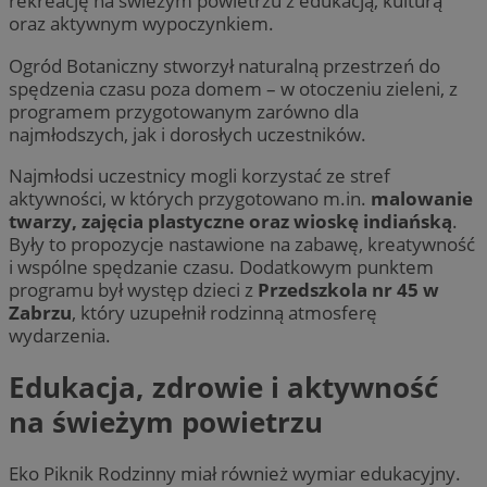
rekreację na świeżym powietrzu z edukacją, kulturą
oraz aktywnym wypoczynkiem.
CookieScriptConsent
4 tygodnie 2 dn
CookieScript
Ogród Botaniczny stworzył naturalną przestrzeń do
zabrze.com.pl
spędzenia czasu poza domem – w otoczeniu zieleni, z
programem przygotowanym zarówno dla
najmłodszych, jak i dorosłych uczestników.
Najmłodsi uczestnicy mogli korzystać ze stref
aktywności, w których przygotowano m.in.
malowanie
twarzy, zajęcia plastyczne oraz wioskę indiańską
.
Były to propozycje nastawione na zabawę, kreatywność
i wspólne spędzanie czasu. Dodatkowym punktem
VISITOR_PRIVACY_METADATA
5 miesięcy 4
YouTube
tygodnie
.youtube.com
programu był występ dzieci z
Przedszkola nr 45 w
Zabrzu
, który uzupełnił rodzinną atmosferę
wydarzenia.
Edukacja, zdrowie i aktywność
na świeżym powietrzu
Eko Piknik Rodzinny miał również wymiar edukacyjny.