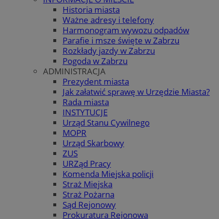
Historia miasta
Ważne adresy i telefony
Harmonogram wywozu odpadów
Parafie i msze święte w Zabrzu
Rozkłady jazdy w Zabrzu
Pogoda w Zabrzu
ADMINISTRACJA
Prezydent miasta
Jak załatwić sprawę w Urzędzie Miasta?
Rada miasta
INSTYTUCJE
Urząd Stanu Cywilnego
MOPR
Urząd Skarbowy
ZUS
URZąd Pracy
Komenda Miejska policji
Straż Miejska
Straż Pożarna
Sąd Rejonowy
Prokuratura Rejonowa