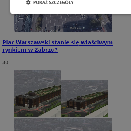
POKAŻ SZCZEGÓŁY
Niezbędne
Wydajność
Targetowani
Niesklasyfikowane
Plac Warszawski stanie się właściwym
rynkiem w Zabrzu?
30
Niezbędne
Wydajność
Targetowanie
Funkcjonalno
Niezbędne pliki cookie umożliwiają korzystanie z podstawowych fun
takich jak logowanie użytkownika i zarządzanie kontem. Bez niezb
można prawidłowo korzystać ze strony internetowej.
Provider
/
Okres
Nazwa
Domena
przechowywani
SessID
zabrze.com.pl
1 rok