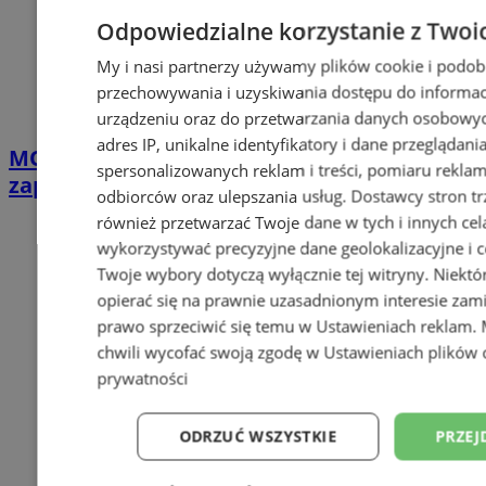
Odpowiedzialne korzystanie z Twoi
My i nasi partnerzy używamy plików cookie i podob
przechowywania i uzyskiwania dostępu do informac
urządzeniu oraz do przetwarzania danych osobowych
adres IP, unikalne identyfikatory i dane przeglądani
MOSiR Zabrze z nowym prezesem. Miasto
spersonalizowanych reklam i treści, pomiaru reklam i
zapowiada przegląd procedur
odbiorców oraz ulepszania usług.
Dostawcy stron tr
również przetwarzać Twoje dane w tych i innych cel
wykorzystywać precyzyjne dane geolokalizacyjne i c
Twoje wybory dotyczą wyłącznie tej witryny. Niekt
opierać się na prawnie uzasadnionym interesie zami
prawo sprzeciwić się temu w
Ustawieniach reklam
.
chwili wycofać swoją zgodę w
Ustawieniach plików 
prywatności
ODRZUĆ WSZYSTKIE
PRZEJ