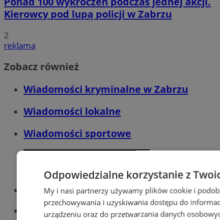
Ponad 100 wykroczeń podczas jednej akcji.
Kierowcy pod lupą policji w Zabrzu
2
reklama
Zobacz również
Wiadomości kryminalne w Zabrzu
Wiadomości lokalne
Wiadomości sportowe
Odpowiedzialne korzystanie z Twoi
Optyk, okulista
My i nasi partnerzy używamy plików cookie i podob
Zabrze
przechowywania i uzyskiwania dostępu do informac
Największy sklep z częściami online!
urządzeniu oraz do przetwarzania danych osobowych