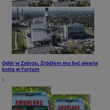
Odór w Zabrzu. Źródłem ma być awaria
kotła w Fortum
3