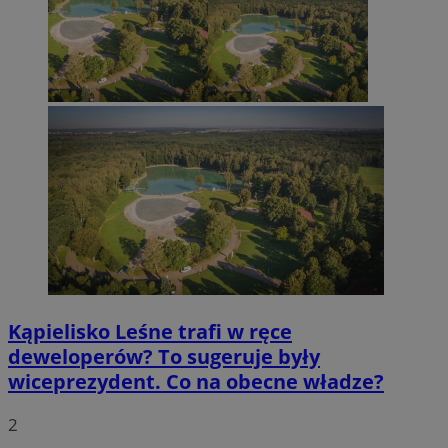
Kąpielisko Leśne trafi w ręce
deweloperów? To sugeruje były
wiceprezydent. Co na obecne władze?
2