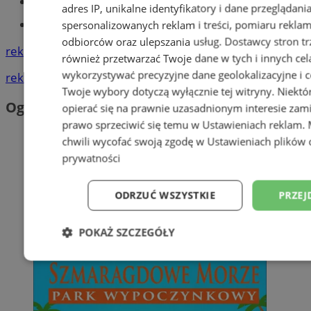
Książeczka sanepidowska
adres IP, unikalne identyfikatory i dane przeglądani
Tworzenie stron www -Zabrze
spersonalizowanych reklam i treści, pomiaru reklam i
odbiorców oraz ulepszania usług.
Dostawcy stron tr
reklama
również przetwarzać Twoje dane w tych i innych cel
wykorzystywać precyzyjne dane geolokalizacyjne i c
reklama
Twoje wybory dotyczą wyłącznie tej witryny. Niekt
Ogłoszenia
opierać się na prawnie uzasadnionym interesie zami
prawo sprzeciwić się temu w
Ustawieniach reklam
.
chwili wycofać swoją zgodę w
Ustawieniach plików 
prywatności
ODRZUĆ WSZYSTKIE
PRZEJ
POKAŻ SZCZEGÓŁY
Niezbędne
Wydajność
Targetowani