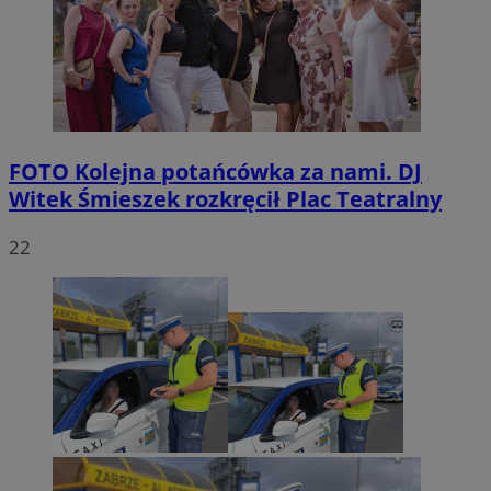
FOTO
Kolejna potańcówka za nami. DJ
Witek Śmieszek rozkręcił Plac Teatralny
22