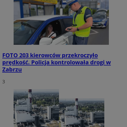
FOTO
203 kierowców przekroczyło
prędkość. Policja kontrolowała drogi w
Zabrzu
3