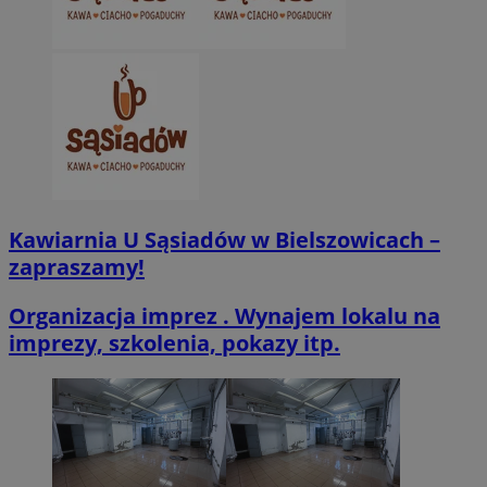
VISITOR_PRIVACY_METADATA
5 miesięcy 4
YouTube
tygodnie
.youtube.com
Kawiarnia U Sąsiadów w Bielszowicach –
zapraszamy!
Organizacja imprez . Wynajem lokalu na
imprezy, szkolenia, pokazy itp.