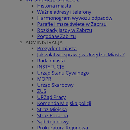
Historia miasta
Ważne adresy i telefony
Harmonogram wywozu odpadów
Parafie i msze święte w Zabrzu
Rozkłady jazdy w Zabrzu
Pogoda w Zabrzu
ADMINISTRACJA
Prezydent miasta
Jak załatwić sprawę w Urzędzie Miasta?
Rada miasta
INSTYTUCJE
Urząd Stanu Cywilnego
MOPR
Urząd Skarbowy
ZUS
URZąd Pracy
Komenda Miejska policji
Straż Miejska
Straż Pożarna
Sąd Rejonowy
Prokuratura Rejonowa