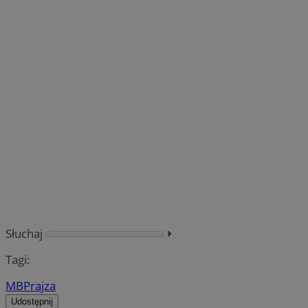
Słuchaj
⏵︎
Tagi:
MBP
rajza
Udostępnij