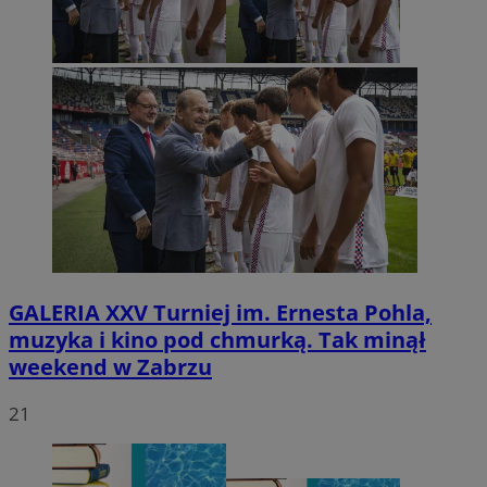
GALERIA
XXV Turniej im. Ernesta Pohla,
muzyka i kino pod chmurką. Tak minął
weekend w Zabrzu
21