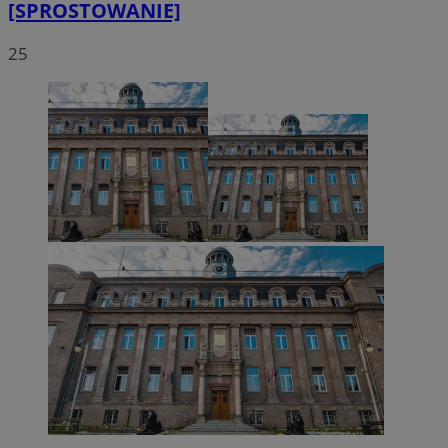
[SPROSTOWANIE]
25
CookieScriptConsent
4 tygodnie 2 dn
CookieScript
zabrze.com.pl
VISITOR_PRIVACY_METADATA
5 miesięcy 4
YouTube
tygodnie
.youtube.com