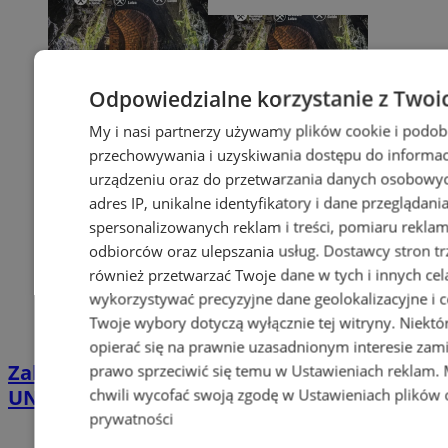
Odpowiedzialne korzystanie z Twoi
My i nasi partnerzy używamy plików cookie i podob
przechowywania i uzyskiwania dostępu do informac
urządzeniu oraz do przetwarzania danych osobowych
adres IP, unikalne identyfikatory i dane przeglądani
spersonalizowanych reklam i treści, pomiaru reklam i
odbiorców oraz ulepszania usług.
Dostawcy stron tr
również przetwarzać Twoje dane w tych i innych cel
wykorzystywać precyzyjne dane geolokalizacyjne i c
Twoje wybory dotyczą wyłącznie tej witryny. Niekt
opierać się na prawnie uzasadnionym interesie zami
Zabrzańskie podziemia w drodze do
prawo sprzeciwić się temu w
Ustawieniach reklam
.
UNESCO. Mieszkańcy poznają etap starań
chwili wycofać swoją zgodę w
Ustawieniach plików 
prywatności