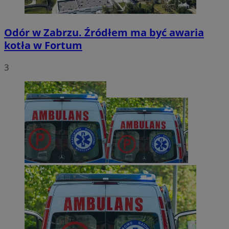
Odór w Zabrzu. Źródłem ma być awaria
kotła w Fortum
3