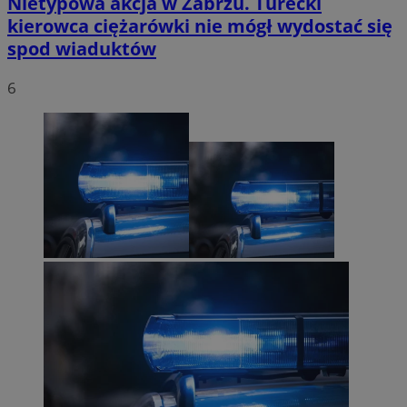
Nietypowa akcja w Zabrzu. Turecki
kierowca ciężarówki nie mógł wydostać się
spod wiaduktów
6