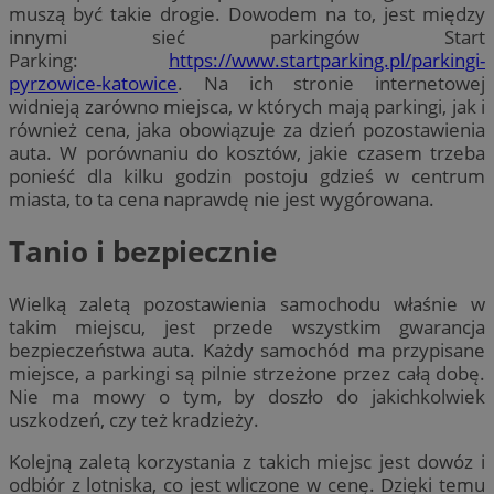
muszą być takie drogie. Dowodem na to, jest między
innymi sieć parkingów Start
Parking:
https://www.startparking.pl/parkingi-
pyrzowice-katowice
. Na ich stronie internetowej
widnieją zarówno miejsca, w których mają parkingi, jak i
również cena, jaka obowiązuje za dzień pozostawienia
auta. W porównaniu do kosztów, jakie czasem trzeba
ponieść dla kilku godzin postoju gdzieś w centrum
miasta, to ta cena naprawdę nie jest wygórowana.
Tanio i bezpiecznie
Wielką zaletą pozostawienia samochodu właśnie w
takim miejscu, jest przede wszystkim gwarancja
bezpieczeństwa auta. Każdy samochód ma przypisane
miejsce, a parkingi są pilnie strzeżone przez całą dobę.
Nie ma mowy o tym, by doszło do jakichkolwiek
uszkodzeń, czy też kradzieży.
Kolejną zaletą korzystania z takich miejsc jest dowóz i
odbiór z lotniska, co jest wliczone w cenę. Dzięki temu