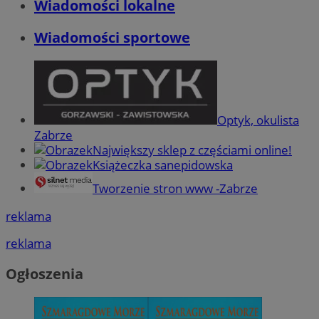
Wiadomości lokalne
Wiadomości sportowe
Optyk, okulista
Zabrze
Największy sklep z częściami online!
Książeczka sanepidowska
Tworzenie stron www -Zabrze
reklama
reklama
Ogłoszenia