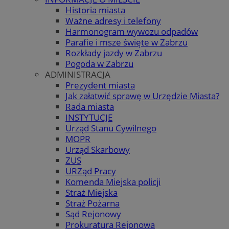
Historia miasta
Ważne adresy i telefony
Harmonogram wywozu odpadów
Parafie i msze święte w Zabrzu
Rozkłady jazdy w Zabrzu
Pogoda w Zabrzu
ADMINISTRACJA
Prezydent miasta
Jak załatwić sprawę w Urzędzie Miasta?
Rada miasta
INSTYTUCJE
Urząd Stanu Cywilnego
MOPR
Urząd Skarbowy
ZUS
URZąd Pracy
Komenda Miejska policji
Straż Miejska
Straż Pożarna
Sąd Rejonowy
Prokuratura Rejonowa