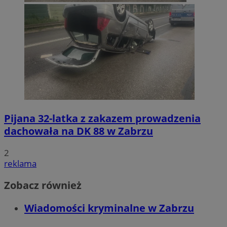
Pijana 32-latka z zakazem prowadzenia
dachowała na DK 88 w Zabrzu
2
reklama
Zobacz również
Wiadomości kryminalne w Zabrzu