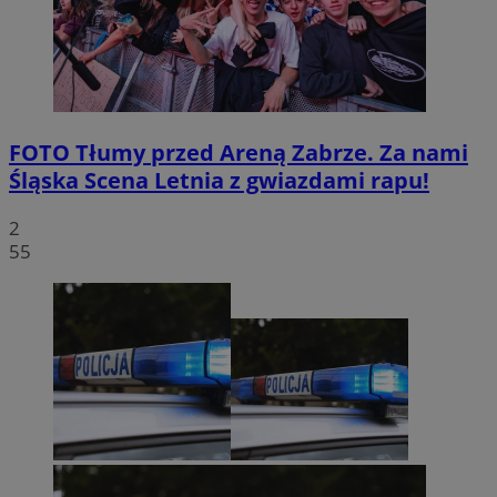
FOTO
Tłumy przed Areną Zabrze. Za nami
Śląska Scena Letnia z gwiazdami rapu!
2
55