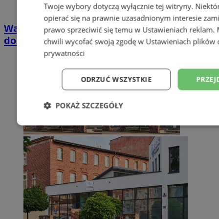
Twoje wybory dotyczą wyłącznie tej witryny. Niekt
opierać się na prawnie uzasadnionym interesie zami
Wakacyjny wypoczynek nad Bałtykiem w
prawo sprzeciwić się temu w
Ustawieniach reklam
.
domkach Szmaragdowe Morze
chwili wycofać swoją zgodę w
Ustawieniach plików 
prywatności
ODRZUĆ WSZYSTKIE
PRZEJ
POKAŻ SZCZEGÓŁY
Niezbędne
Wydajność
Targetowani
Niesklasyfikowane