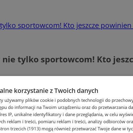
ylko sportowcom! Kto jeszcze powinien 
ie tylko sportowcom! Kto jeszcz
lne korzystanie z Twoich danych
rzy używamy plików cookie i podobnych technologii do przechow
ępu do informacji na Twoim urządzeniu oraz do przetwarzania 
dres IP, unikalne identyfikatory i dane przeglądania, w celu wyświ
h reklam i treści, pomiaru reklam i treści, analizy odbiorców or
tron trzecich (1913)
mogą również przetwarzać Twoje dane w tych