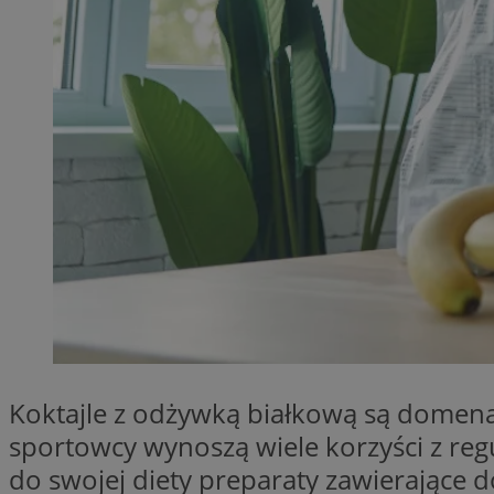
SessID
QeSessID
MvSessID
__cf_bm
__cf_bm
CookieScriptConse
VISITOR_PRIVACY_
Koktajle z odżywką białkową są domeną 
sportowcy wynoszą wiele korzyści z re
do swojej diety preparaty zawierające 