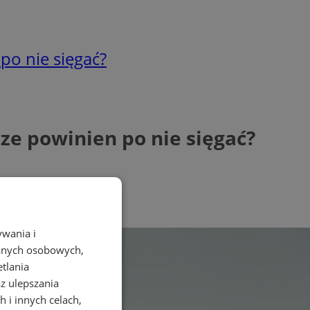
po nie sięgać?
e powinien po nie sięgać?
ywania i
danych osobowych,
etlania
az ulepszania
 i innych celach,