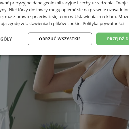
wać precyzyjne dane geolokalizacyjne i cechy urządzenia. Twoje
tryny. Niektórzy dostawcy mogą opierać się na prawnie uzasadnio
ie; masz prawo sprzeciwić się temu w
Ustawieniach reklam
. Może
woją zgodę w
Ustawieniach plików cookie
.
Polityka prywatności
EGÓŁY
ODRZUĆ WSZYSTKIE
PRZEJDŹ 
Wydajność
Targetowanie
Funkcjonalność
Ni
ezbędne
Wydajność
Targetowanie
Funkcjonalność
Niesklasyfikow
ie umożliwiają korzystanie z podstawowych funkcji strony internetowej, takich jak log
Bez niezbędnych plików cookie nie można prawidłowo korzystać ze strony internetowe
Provider
/
Okres
Opis
Domena
przechowywania