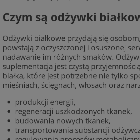
Nazwa
Czym są odżywki białkow
Nazwa
ustat_xq6z219uw9
Nazwa
__Secure-YNID
_clck
__gads
Odżywki białkowe przydają się osobom, 
powstają z oczyszczonej i osuszonej se
FCCDCF
MUID
nadawanie im różnych smaków. Odżywki 
__eoi
suplementacja jest czystą przyjemności
białka, które jest potrzebne nie tylko
ANONCHK
mięśniach, ścięgnach, włosach oraz n
_clsk
produkcji energii,
test_cookie
_ga_NBM6HFESG6
regeneracji uszkodzonych tkanek,
_fbp
budowania nowych tkanek,
OAID
transportowania substancji odżywcz
MR
regulowania procesów metaboliczn