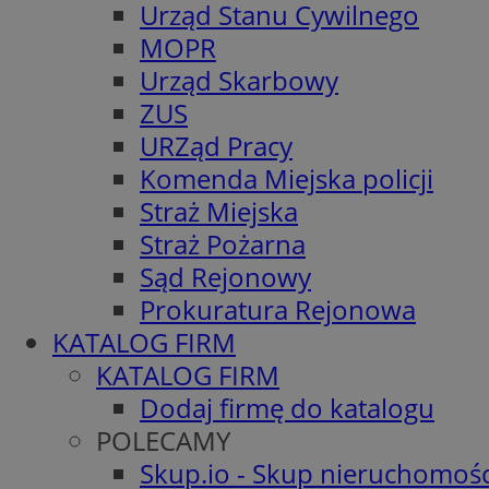
Urząd Stanu Cywilnego
MOPR
Urząd Skarbowy
ZUS
URZąd Pracy
Komenda Miejska policji
Straż Miejska
Straż Pożarna
Sąd Rejonowy
Prokuratura Rejonowa
KATALOG FIRM
KATALOG FIRM
Dodaj firmę do katalogu
POLECAMY
Skup.io - Skup nieruchomośc