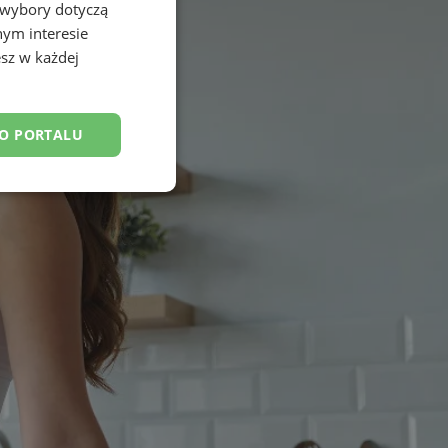
 wybory dotyczą
nym interesie
sz w każdej
DO PORTALU
esklasyfikowane
ane
owanie użytkownika i
j.