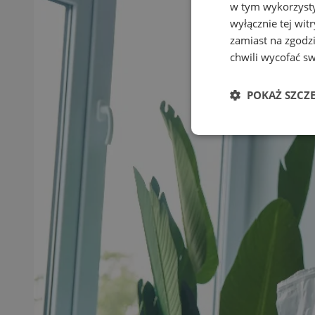
w tym wykorzysty
wyłącznie tej wi
zamiast na zgodz
chwili wycofać s
POKAŻ SZCZ
Niezbędne
Ni
Niezbędne pliki cook
zarządzanie kontem. 
Nazwa