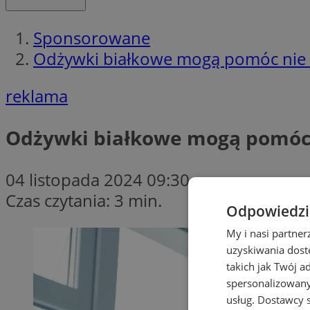
Sponsorowane
Odżywki białkowe mogą pomóc nie t
reklama
Odżywki białkowe mogą pomóc n
04 listopada 2024 09:30
Czas czytania: 3 min.
Odpowiedzia
My i nasi partne
uzyskiwania dost
takich jak Twój a
spersonalizowanyc
usług.
Dostawcy s