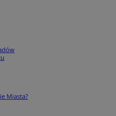
adów
zu
ie Miasta?