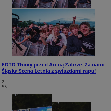
FOTO
Tłumy przed Areną Zabrze. Za nami
Śląska Scena Letnia z gwiazdami rapu!
2
55