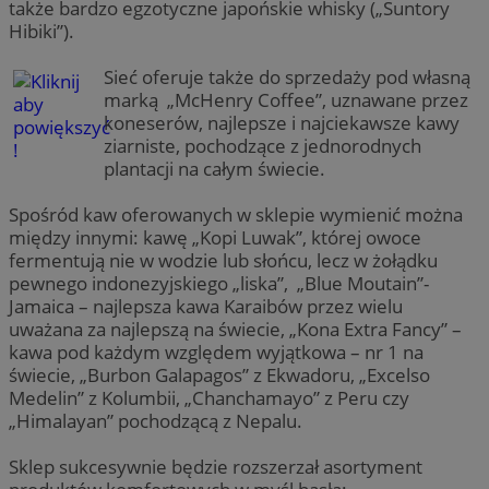
także bardzo egzotyczne japońskie whisky („Suntory
Hibiki”).
Sieć oferuje także do sprzedaży pod własną
marką „McHenry Coffee”, uznawane przez
koneserów, najlepsze i najciekawsze kawy
ziarniste, pochodzące z jednorodnych
plantacji na całym świecie.
Spośród kaw oferowanych w sklepie wymienić można
między innymi: kawę „Kopi Luwak”, której owoce
fermentują nie w wodzie lub słońcu, lecz w żołądku
pewnego indonezyjskiego „liska”, „Blue Moutain”-
Jamaica – najlepsza kawa Karaibów przez wielu
uważana za najlepszą na świecie, „Kona Extra Fancy” –
kawa pod każdym względem wyjątkowa – nr 1 na
świecie, „Burbon Galapagos” z Ekwadoru, „Excelso
Medelin” z Kolumbii, „Chanchamayo” z Peru czy
„Himalayan” pochodzącą z Nepalu.
Sklep sukcesywnie będzie rozszerzał asortyment