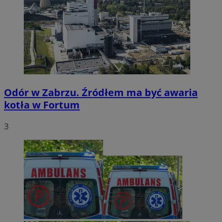
Odór w Zabrzu. Źródłem ma być awaria
kotła w Fortum
3