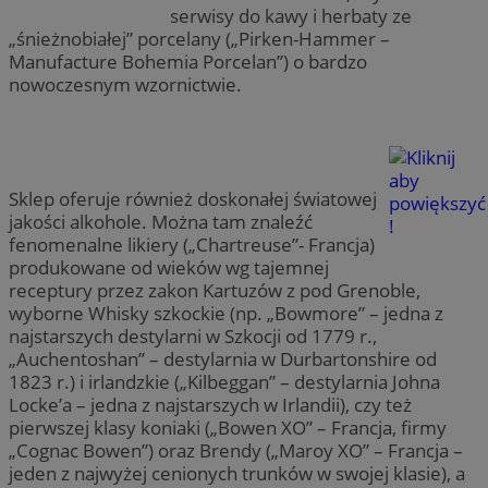
serwisy do kawy i herbaty ze
„śnieżnobiałej” porcelany („Pirken-Hammer –
Manufacture Bohemia Porcelan”) o bardzo
nowoczesnym wzornictwie.
Sklep oferuje również doskonałej światowej
jakości alkohole. Można tam znaleźć
fenomenalne likiery („Chartreuse”- Francja)
produkowane od wieków wg tajemnej
receptury przez zakon Kartuzów z pod Grenoble,
wyborne Whisky szkockie (np. „Bowmore” – jedna z
najstarszych destylarni w Szkocji od 1779 r.,
„Auchentoshan” – destylarnia w Durbartonshire od
1823 r.) i irlandzkie („Kilbeggan” – destylarnia Johna
Locke’a – jedna z najstarszych w Irlandii), czy też
pierwszej klasy koniaki („Bowen XO” – Francja, firmy
„Cognac Bowen”) oraz Brendy („Maroy XO” – Francja –
jeden z najwyżej cenionych trunków w swojej klasie), a