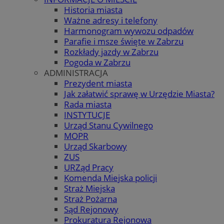
Historia miasta
Ważne adresy i telefony
Harmonogram wywozu odpadów
Parafie i msze święte w Zabrzu
Rozkłady jazdy w Zabrzu
Pogoda w Zabrzu
ADMINISTRACJA
Prezydent miasta
Jak załatwić sprawę w Urzędzie Miasta?
Rada miasta
INSTYTUCJE
Urząd Stanu Cywilnego
MOPR
Urząd Skarbowy
ZUS
URZąd Pracy
Komenda Miejska policji
Straż Miejska
Straż Pożarna
Sąd Rejonowy
Prokuratura Rejonowa