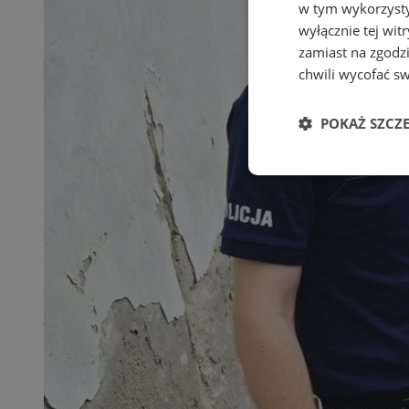
w tym wykorzysty
wyłącznie tej wi
zamiast na zgodz
chwili wycofać s
POKAŻ SZCZ
Niezbędne
Ni
Niezbędne pliki cook
zarządzanie kontem. 
Nazwa