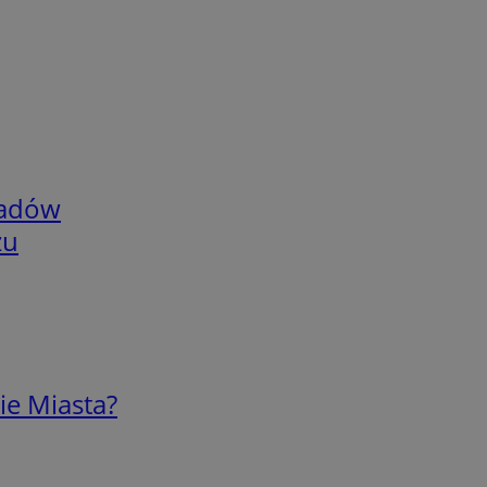
adów
zu
ie Miasta?