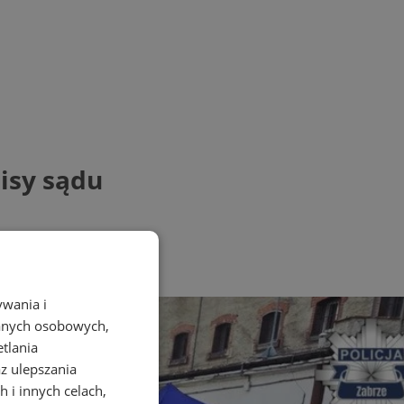
isy sądu
ywania i
danych osobowych,
etlania
az ulepszania
 i innych celach,