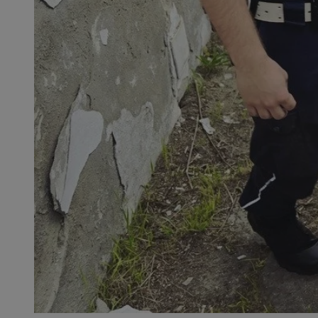
SessID
QeSessID
MvSessID
__cf_bm
__cf_bm
CookieScriptConse
VISITOR_PRIVACY_