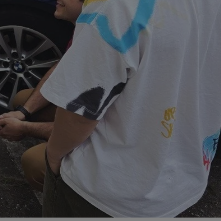
ator sesji.
ator sesji.
ator sesji.
 ludzi i botów. Jest
j, ponieważ
tów na temat
j.
 ludzi i botów. Jest
j, ponieważ
tów na temat
j.
usługę Cookie-
rencji dotyczących
est to konieczne,
działał poprawnie.
cje o zgodzie
h dotyczących
tryny. Rejestruje
ci i ustawień
ie w kolejnych
nie musi ponownie
 zwiększa wygodę i
ych.