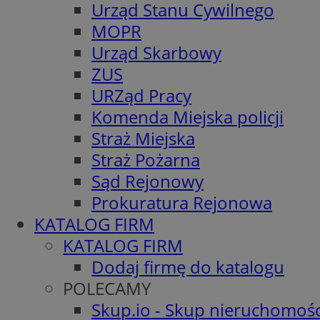
Urząd Stanu Cywilnego
MOPR
Urząd Skarbowy
ZUS
URZąd Pracy
Komenda Miejska policji
Straż Miejska
Straż Pożarna
Sąd Rejonowy
Prokuratura Rejonowa
KATALOG FIRM
KATALOG FIRM
Dodaj firmę do katalogu
POLECAMY
Skup.io - Skup nieruchomośc