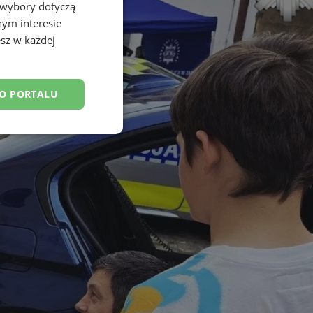
 wybory dotyczą
nym interesie
sz w każdej
DO PORTALU
esklasyfikowane
ane
owanie użytkownika i
j.