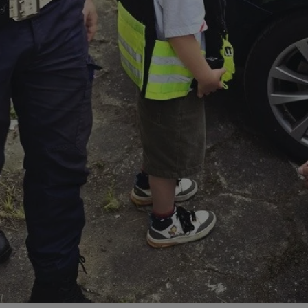
zabrze.com.pl
1 rok
Ten plik cookie przechowuje identyfik
zabrze.com.pl
1 rok
Ten plik cookie przechowuje identyfik
zabrze.com.pl
1 rok
Ten plik cookie przechowuje identyfik
29 minut 53
Ten plik cookie służy do rozróżniania
Cloudflare
sekundy
to korzystne dla strony internetowe
Inc.
umożliwia tworzenie ważnych rapor
.x.com
korzystania z jej witryny internetowe
29 minut 55
Ten plik cookie służy do rozróżniania
Cloudflare
sekund
to korzystne dla strony internetowe
Inc.
umożliwia tworzenie ważnych rapor
.twitter.com
korzystania z jej witryny internetowe
nt
4 tygodnie 2 dni
Ten plik cookie jest używany przez 
CookieScript
Script.com do zapamiętywania prefe
zabrze.com.pl
zgody użytkownika na pliki cookie. J
aby baner cookie Cookie-Script.com 
Google Privacy Policy
METADATA
5 miesięcy 4
Ten plik cookie przechowuje informa
YouTube
tygodnie
użytkownika oraz jego preferencjac
.youtube.com
prywatności podczas korzystania z wi
wybory dotyczące polityki prywatnoś
zgody, zapewniając ich przestrzegan
wizytach. Dzięki temu użytkownik 
konfigurować swoich preferencji, co
zgodność z regulacjami ochrony dan