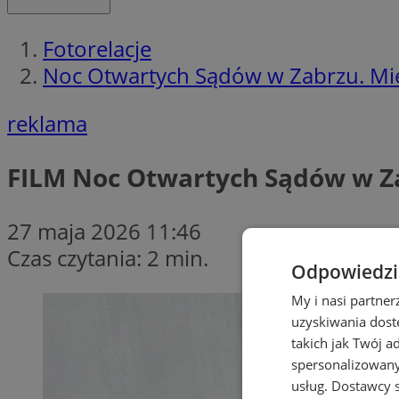
Fotorelacje
Noc Otwartych Sądów w Zabrzu. Mies
reklama
FILM
Noc Otwartych Sądów w Zab
27 maja 2026 11:46
Czas czytania: 2 min.
Odpowiedzia
My i nasi partne
uzyskiwania dost
takich jak Twój a
spersonalizowanyc
usług.
Dostawcy s