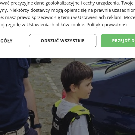
wać precyzyjne dane geolokalizacyjne i cechy urządzenia. Twoje
tryny. Niektórzy dostawcy mogą opierać się na prawnie uzasadnio
ie; masz prawo sprzeciwić się temu w
Ustawieniach reklam
. Może
woją zgodę w
Ustawieniach plików cookie
.
Polityka prywatności
EGÓŁY
ODRZUĆ WSZYSTKIE
PRZEJDŹ 
Wydajność
Targetowanie
Funkcjonalność
Ni
ezbędne
Wydajność
Targetowanie
Funkcjonalność
Niesklasyfikow
ie umożliwiają korzystanie z podstawowych funkcji strony internetowej, takich jak log
Bez niezbędnych plików cookie nie można prawidłowo korzystać ze strony internetowe
Provider
/
Okres
Opis
Domena
przechowywania