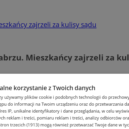
zkańcy zajrzeli za kulisy sądu
rzu. Mieszkańcy zajrzeli za kul
lne korzystanie z Twoich danych
rzy używamy plików cookie i podobnych technologii do przechow
ępu do informacji na Twoim urządzeniu oraz do przetwarzania 
dres IP, unikalne identyfikatory i dane przeglądania, w celu wyświ
h reklam i treści, pomiaru reklam i treści, analizy odbiorców or
tron trzecich (1913)
mogą również przetwarzać Twoje dane w tych