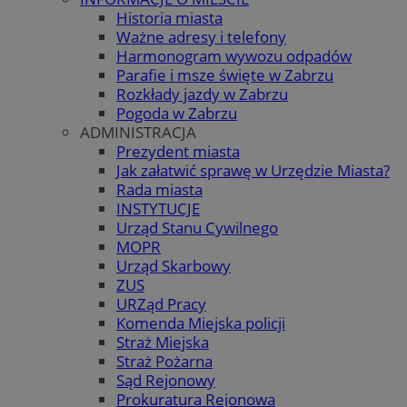
Historia miasta
Ważne adresy i telefony
Harmonogram wywozu odpadów
Parafie i msze święte w Zabrzu
Rozkłady jazdy w Zabrzu
Pogoda w Zabrzu
ADMINISTRACJA
Prezydent miasta
Jak załatwić sprawę w Urzędzie Miasta?
Rada miasta
INSTYTUCJE
Urząd Stanu Cywilnego
MOPR
Urząd Skarbowy
ZUS
URZąd Pracy
Komenda Miejska policji
Straż Miejska
Straż Pożarna
Sąd Rejonowy
Prokuratura Rejonowa