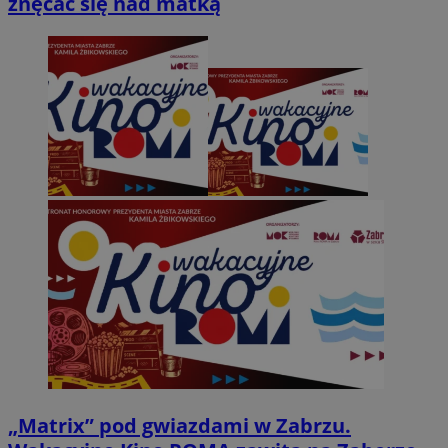
znęcać się nad matką
„Matrix” pod gwiazdami w Zabrzu.