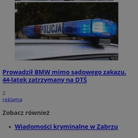
Prowadził BMW mimo sądowego zakazu.
44-latek zatrzymany na DTŚ
2
reklama
Zobacz również
Wiadomości kryminalne w Zabrzu