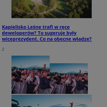
Kąpielisko Leśne trafi w ręce
deweloperów? To sugeruje były
wiceprezydent. Co na obecne władze?
2