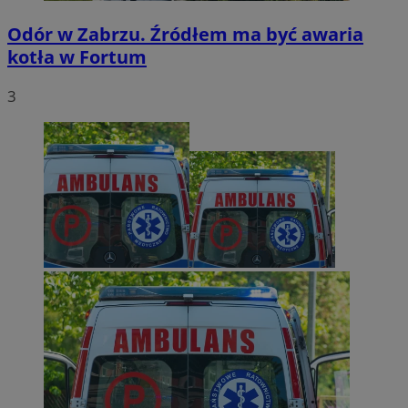
Odór w Zabrzu. Źródłem ma być awaria
kotła w Fortum
3