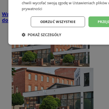
chwili wycofać swoją zgodę w
Ustawieniach plików 
prywatności
Wakacyjny wypoczynek nad Bałtykiem w
domkach Szmaragdowe Morze
ODRZUĆ WSZYSTKIE
PRZEJ
POKAŻ SZCZEGÓŁY
Niezbędne
Wydajność
Targetowani
Niesklasyfikowane
Niezbędne
Wydajność
Targetowanie
Funkcjonalno
Niezbędne pliki cookie umożliwiają korzystanie z podstawowych fun