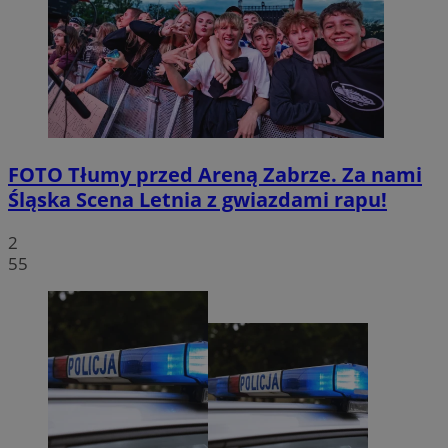
FOTO
Tłumy przed Areną Zabrze. Za nami
Śląska Scena Letnia z gwiazdami rapu!
2
55