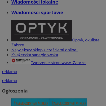
Wiadomości lokalne
Wiadomości sportowe
Optyk, okulista
Zabrze
Największy sklep z częściami online!
Książeczka sanepidowska
Tworzenie stron www -Zabrze
reklama
reklama
Ogłoszenia