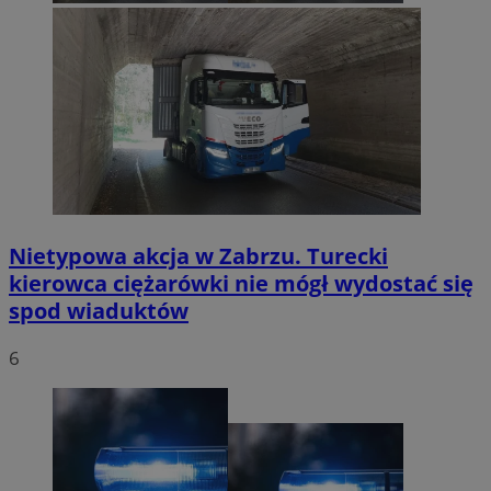
Nietypowa akcja w Zabrzu. Turecki
kierowca ciężarówki nie mógł wydostać się
spod wiaduktów
6