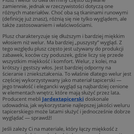
zamiennie, jednak w rzeczywistości dotyczą one
różnych materiałów. Choć oba są tkaninami runowymi
(definicję już znasz), różnią się nie tylko wyglądem, ale
także zastosowaniem i właściwościami.
Plusz charakteryzuje się dłuższym i bardziej miękkim
włosiem niż welur. Ma bardziej „puszysty” wygląd. Z
tego względu plusz często jest używany do produkcji
zabawek, koców czy poduszek, gdzie liczy się przede
wszystkim miękkość i komfort. Welur, z kolei, ma
krótszy i gęstszy włos. Jest bardziej odporny na
ścieranie i zniekształcenia. To właśnie dlatego welur jest
częściej wykorzystywany jako materiał tapicerski —
jego trwałość i elegancki wygląd są najbardziej cenione
w elementach wnętrz, które mają służyć przez lata.
Producent mebli
Jardextapicerski
doskonale
udowadnia, jak wykorzystanie najlepszej jakości weluru
tapicerskiego może latami służyć i jednocześnie dobrze
wyglądać — sprawdź!
Jeśli zależy Ci na materiale, który łączy miękkość z