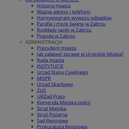
Historia miasta
Ważne adresy i telefony
Harmonogram wywozu odpadów
Parafie i msze święte w Zabrzu
Rozkłady jazdy w Zabrzu
Pogoda w Zabrzu
ADMINISTRACJA
Prezydent miasta
Jak załatwić sprawę w Urzędzie Miasta?
Rada miasta
INSTYTUCJE
Urząd Stanu Cywilnego
MOPR
Urząd Skarbowy
ZUS
URZąd Pracy
Komenda Miejska policji
Straż Miejska
Straż Pożarna
Sąd Rejonowy
Prokuratura Rejonowa