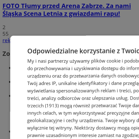
FOTO
Tłumy przed Areną Zabrze. Za nami
Śląska Scena Letnia z gwiazdami rapu!
2
55
reklama
Odpowiedzialne korzystanie z Twoi
Zobacz również
My i nasi partnerzy używamy plików cookie i podob
Wiadomości kryminalne w Zabrzu
do przechowywania i uzyskiwania dostępu do infor
urządzeniu oraz do przetwarzania danych osobowych
Wiadomości lokalne
Twój adres IP, unikalne identyfikatory i dane przegl
wyświetlania spersonalizowanych reklam i treści, p
Wiadomości sportowe
treści, analizy odbiorców oraz ulepszania usług.
Dos
trzecich (1913)
mogą również przetwarzać Twoje dan
innych celach, w tym wykorzystywać precyzyjne da
geolokalizacyjne i cechy urządzenia. Twoje wybory 
wyłącznie tej witryny. Niektórzy dostawcy mogą opie
Optyk, okulista
prawnie uzasadnionym interesie zamiast na zgodzi
Zabrze