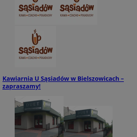
CookieScriptConsent
4 tygodnie 2 dn
CookieScript
zabrze.com.pl
Kawiarnia U Sąsiadów w Bielszowicach –
zapraszamy!
VISITOR_PRIVACY_METADATA
5 miesięcy 4
YouTube
tygodnie
.youtube.com