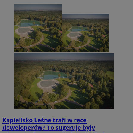
Kąpielisko Leśne trafi w ręce
deweloperów? To sugeruje były