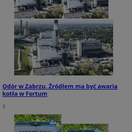
Odór w Zabrzu. Źródłem ma być awaria
kotła w Fortum
3