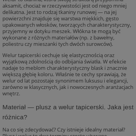
aksamit, chociaż w rzeczywistości jest od niego mniej
delikatna. Jest to rodzaj tkaniny runowej — na jej
powierzchni znajduje się warstwa miękkich, gęsto
upakowanych włosków, tworzących charakterystyczny,
przyjemny w dotyku meszek. Włókna te mogą być
wykonane z różnych materiałów (np. z bawełny,
poliestru czy mieszanki tych dwóch surowców).
Welur tapicerski cechuje się elastycznością oraz
wyjątkową zdolnością do odbijania światła. W efekcie
nadaje to meblom charakterystyczny blask i znacznie
większą głębię koloru. Właśnie te cechy sprawiają, że
welur od lat pozostaje synonimem luksusu i elegancji,
zarówno w klasycznych, jak i nowoczesnych aranżacjach
wnętrz.
Materiał — plusz a welur tapicerski. Jaka jest
różnica?
Na co się zdecydować? Czy istnieje idealny materiał?
Plusz i welur to dwa terminy często używane