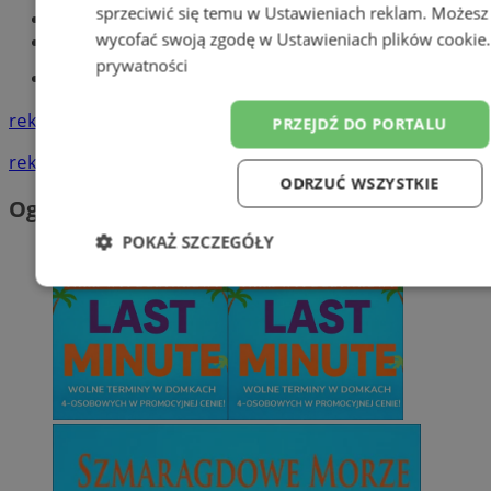
sprzeciwić się temu w
Ustawieniach reklam
. Możesz
Największy sklep z częściami online!
wycofać swoją zgodę w
Ustawieniach plików cookie
Książeczka sanepidowska
prywatności
Tworzenie stron www -Zabrze
reklama
PRZEJDŹ DO PORTALU
reklama
ODRZUĆ WSZYSTKIE
Ogłoszenia
POKAŻ SZCZEGÓŁY
Niezbędne
Wydajność
Targetowanie
Niesklasyfikowane