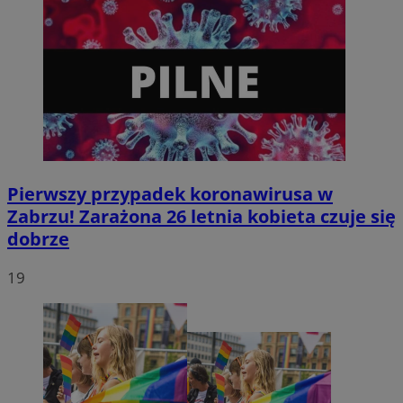
VISITOR_PRIVACY_METADATA
5 miesięcy 4
YouTube
tygodnie
.youtube.com
Pierwszy przypadek koronawirusa w
Zabrzu! Zarażona 26 letnia kobieta czuje się
dobrze
19
Provider
/
Nazwa