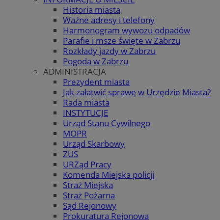
Historia miasta
Ważne adresy i telefony
Harmonogram wywozu odpadów
Parafie i msze święte w Zabrzu
Rozkłady jazdy w Zabrzu
Pogoda w Zabrzu
ADMINISTRACJA
Prezydent miasta
Jak załatwić sprawę w Urzędzie Miasta?
Rada miasta
INSTYTUCJE
Urząd Stanu Cywilnego
MOPR
Urząd Skarbowy
ZUS
URZąd Pracy
Komenda Miejska policji
Straż Miejska
Straż Pożarna
Sąd Rejonowy
Prokuratura Rejonowa