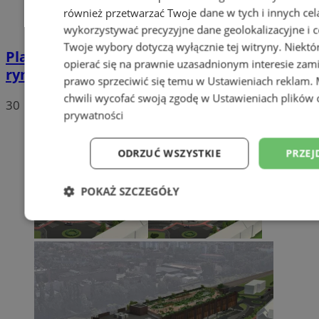
również przetwarzać Twoje dane w tych i innych cel
wykorzystywać precyzyjne dane geolokalizacyjne i c
Twoje wybory dotyczą wyłącznie tej witryny. Niekt
Plac Warszawski stanie się właściwym
opierać się na prawnie uzasadnionym interesie zami
rynkiem w Zabrzu?
prawo sprzeciwić się temu w
Ustawieniach reklam
.
chwili wycofać swoją zgodę w
Ustawieniach plików 
30
prywatności
ODRZUĆ WSZYSTKIE
PRZEJ
POKAŻ SZCZEGÓŁY
Niezbędne
Wydajność
Targetowani
Niesklasyfikowane