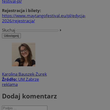
festival-pl/
Rejestracja i bilety:
https://www.maytangofestival.eu/pl/edycja-
2026/rejestracja/
Słuchaj
⏵︎
Udostępnij
Karolina Bauszek-Żurek
Źródło:
UM Zabrze
reklama
Dodaj komentarz