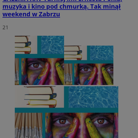
muzyka i kino pod chmurką. Tak minął
weekend w Zabrzu
21