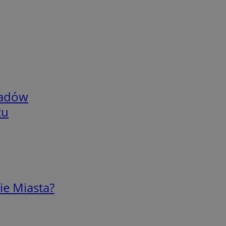
adów
zu
ie Miasta?