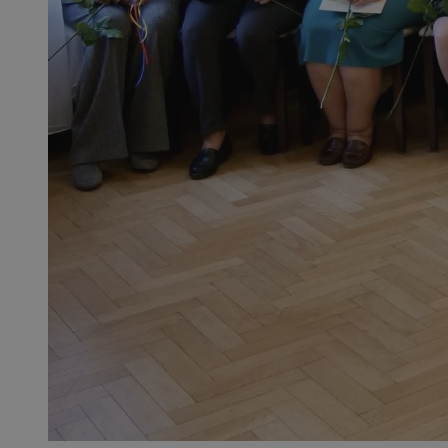
SessID
QeSessID
MvSessID
__cf_bm
__cf_bm
CookieScriptConse
VISITOR_PRIVACY_