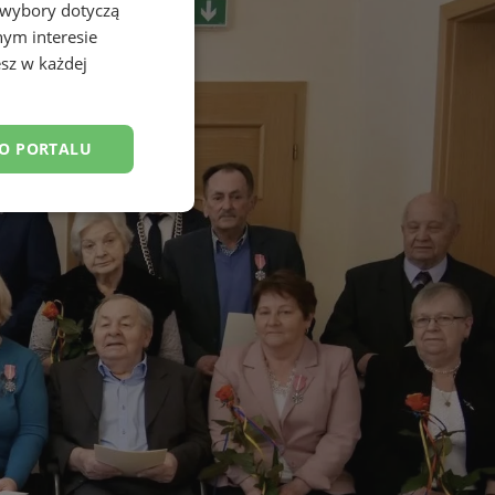
 wybory dotyczą
nym interesie
sz w każdej
DO PORTALU
esklasyfikowane
ane
owanie użytkownika i
j.