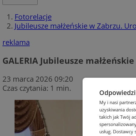
Fotorelacje
Jubileusze małżeńskie w Zabrzu. Ur
reklama
GALERIA
Jubileusze małżeńskie 
23 marca 2026 09:20
Czas czytania: 1 min.
Odpowiedzia
My i nasi partne
uzyskiwania dost
takich jak Twój a
spersonalizowanyc
usług.
Dostawcy s