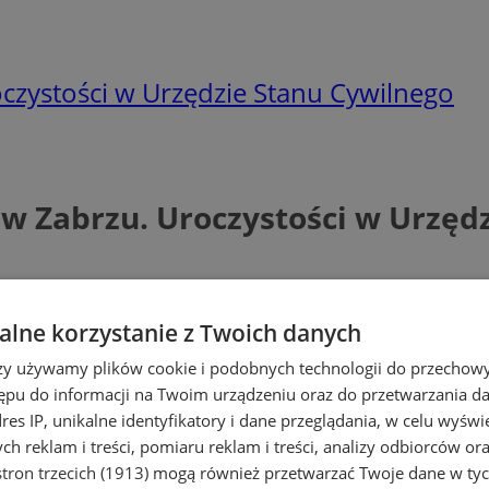
oczystości w Urzędzie Stanu Cywilnego
w Zabrzu. Uroczystości w Urzęd
lne korzystanie z Twoich danych
rzy używamy plików cookie i podobnych technologii do przechow
ępu do informacji na Twoim urządzeniu oraz do przetwarzania 
dres IP, unikalne identyfikatory i dane przeglądania, w celu wyświ
h reklam i treści, pomiaru reklam i treści, analizy odbiorców or
tron trzecich (1913)
mogą również przetwarzać Twoje dane w tych