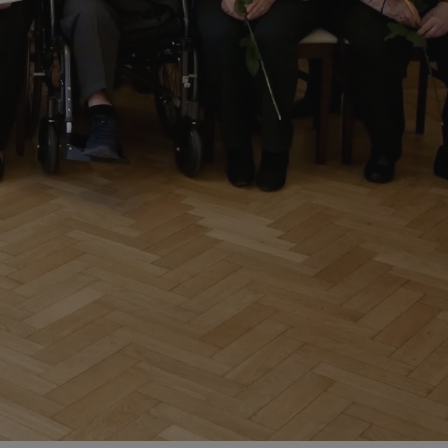
ator sesji.
ator sesji.
ator sesji.
 ludzi i botów. Jest
j, ponieważ
tów na temat
j.
 ludzi i botów. Jest
j, ponieważ
tów na temat
j.
usługę Cookie-
rencji dotyczących
est to konieczne,
działał poprawnie.
cje o zgodzie
h dotyczących
tryny. Rejestruje
ci i ustawień
ie w kolejnych
nie musi ponownie
 zwiększa wygodę i
ych.