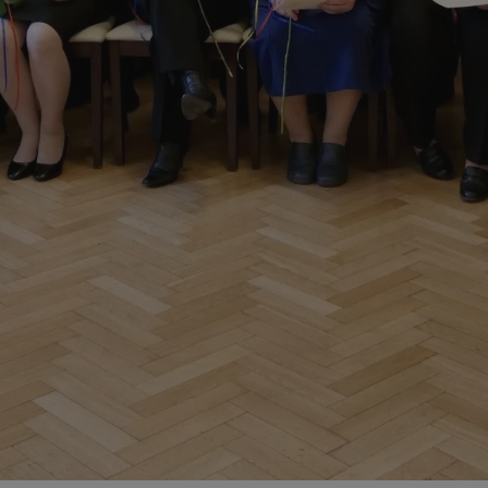
zabrze.com.pl
1 rok
Ten plik cookie przechowuje identyfik
zabrze.com.pl
1 rok
Ten plik cookie przechowuje identyfik
zabrze.com.pl
1 rok
Ten plik cookie przechowuje identyfik
29 minut 53
Ten plik cookie służy do rozróżniania
Cloudflare
sekundy
to korzystne dla strony internetowe
Inc.
umożliwia tworzenie ważnych rapor
.x.com
korzystania z jej witryny internetowe
29 minut 55
Ten plik cookie służy do rozróżniania
Cloudflare
sekund
to korzystne dla strony internetowe
Inc.
umożliwia tworzenie ważnych rapor
.twitter.com
korzystania z jej witryny internetowe
nt
4 tygodnie 2 dni
Ten plik cookie jest używany przez 
CookieScript
Script.com do zapamiętywania prefe
zabrze.com.pl
zgody użytkownika na pliki cookie. J
aby baner cookie Cookie-Script.com 
Google Privacy Policy
METADATA
5 miesięcy 4
Ten plik cookie przechowuje informa
YouTube
tygodnie
użytkownika oraz jego preferencjac
.youtube.com
prywatności podczas korzystania z wi
wybory dotyczące polityki prywatnoś
zgody, zapewniając ich przestrzegan
wizytach. Dzięki temu użytkownik 
konfigurować swoich preferencji, co
zgodność z regulacjami ochrony dan