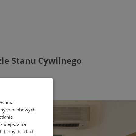
zie Stanu Cywilnego
ywania i
danych osobowych,
etlania
az ulepszania
 i innych celach,