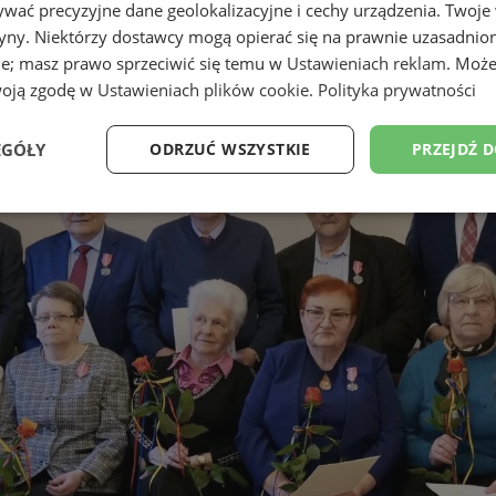
wać precyzyjne dane geolokalizacyjne i cechy urządzenia. Twoje
tryny. Niektórzy dostawcy mogą opierać się na prawnie uzasadnio
ie; masz prawo sprzeciwić się temu w
Ustawieniach reklam
. Może
woją zgodę w
Ustawieniach plików cookie
.
Polityka prywatności
EGÓŁY
ODRZUĆ WSZYSTKIE
PRZEJDŹ 
Wydajność
Targetowanie
Funkcjonalność
Ni
ezbędne
Wydajność
Targetowanie
Funkcjonalność
Niesklasyfikow
ie umożliwiają korzystanie z podstawowych funkcji strony internetowej, takich jak log
Bez niezbędnych plików cookie nie można prawidłowo korzystać ze strony internetowe
Provider
/
Okres
Opis
Domena
przechowywania