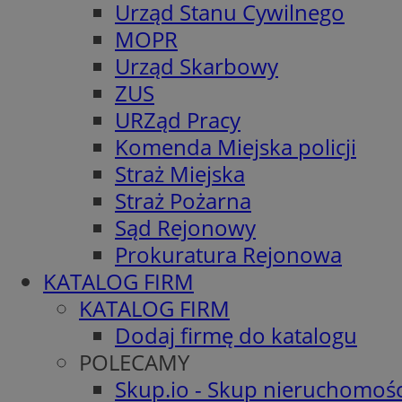
Urząd Stanu Cywilnego
MOPR
Urząd Skarbowy
ZUS
URZąd Pracy
Komenda Miejska policji
Straż Miejska
Straż Pożarna
Sąd Rejonowy
Prokuratura Rejonowa
KATALOG FIRM
KATALOG FIRM
Dodaj firmę do katalogu
POLECAMY
Skup.io - Skup nieruchomośc