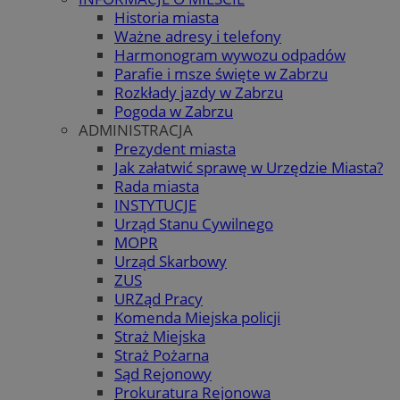
Historia miasta
Ważne adresy i telefony
Harmonogram wywozu odpadów
Parafie i msze święte w Zabrzu
Rozkłady jazdy w Zabrzu
Pogoda w Zabrzu
ADMINISTRACJA
Prezydent miasta
Jak załatwić sprawę w Urzędzie Miasta?
Rada miasta
INSTYTUCJE
Urząd Stanu Cywilnego
MOPR
Urząd Skarbowy
ZUS
URZąd Pracy
Komenda Miejska policji
Straż Miejska
Straż Pożarna
Sąd Rejonowy
Prokuratura Rejonowa