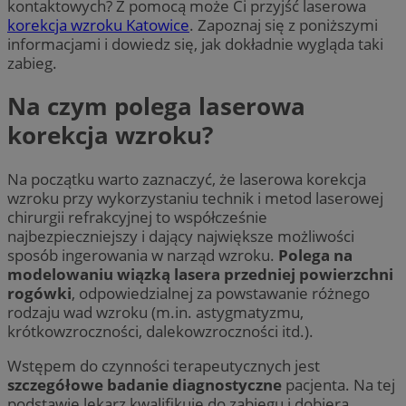
kontaktowych? Z pomocą może Ci przyjść laserowa
korekcja wzroku Katowice
. Zapoznaj się z poniższymi
informacjami i dowiedz się, jak dokładnie wygląda taki
zabieg.
Na czym polega laserowa
korekcja wzroku?
Na początku warto zaznaczyć, że laserowa korekcja
wzroku przy wykorzystaniu technik i metod laserowej
chirurgii refrakcyjnej to współcześnie
najbezpieczniejszy i dający największe możliwości
sposób ingerowania w narząd wzroku.
Polega na
modelowaniu wiązką lasera przedniej powierzchni
rogówki
, odpowiedzialnej za powstawanie różnego
rodzaju wad wzroku (m.in. astygmatyzmu,
krótkowzroczności, dalekowzroczności itd.).
Wstępem do czynności terapeutycznych jest
szczegółowe badanie diagnostyczne
pacjenta. Na tej
podstawie lekarz kwalifikuje do zabiegu i dobiera