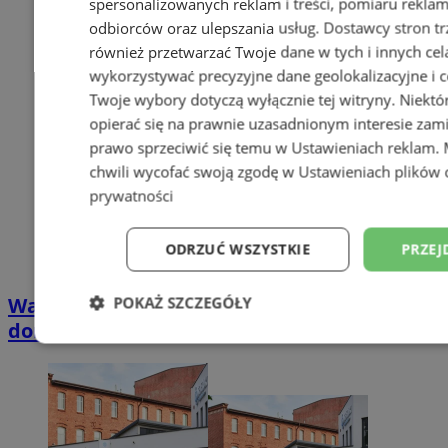
spersonalizowanych reklam i treści, pomiaru reklam i
odbiorców oraz ulepszania usług.
Dostawcy stron tr
również przetwarzać Twoje dane w tych i innych cel
wykorzystywać precyzyjne dane geolokalizacyjne i c
Twoje wybory dotyczą wyłącznie tej witryny. Niekt
opierać się na prawnie uzasadnionym interesie zami
prawo sprzeciwić się temu w
Ustawieniach reklam
.
chwili wycofać swoją zgodę w
Ustawieniach plików 
prywatności
ODRZUĆ WSZYSTKIE
PRZEJ
Wakacyjny wypoczynek nad Bałtykiem w
POKAŻ SZCZEGÓŁY
domkach Szmaragdowe Morze
Niezbędne
Wydajność
Targetowani
Niesklasyfikowane