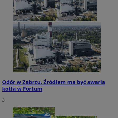
Odór w Zabrzu. Źródłem ma być awaria
kotła w Fortum
3