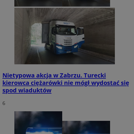
Nietypowa akcja w Zabrzu. Turecki
kierowca ciężarówki nie mógł wydostać się
spod wiaduktów
6