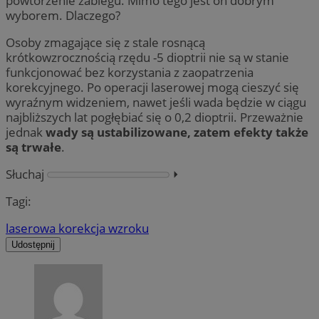
powtórzenie zabiegu. Mimo tego jest on dobrym
wyborem. Dlaczego?
Osoby zmagające się z stale rosnącą
krótkowzrocznością rzędu -5 dioptrii nie są w stanie
funkcjonować bez korzystania z zaopatrzenia
korekcyjnego. Po operacji laserowej mogą cieszyć się
wyraźnym widzeniem, nawet jeśli wada będzie w ciągu
najbliższych lat pogłębiać się o 0,2 dioptrii. Przeważnie
jednak
wady są ustabilizowane, zatem efekty także
są trwałe
.
Słuchaj
⏵︎
Tagi:
laserowa korekcja wzroku
Udostępnij