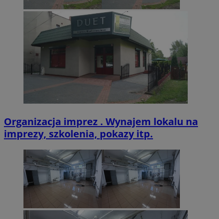
VISITOR_PRIVACY_METADATA
5 miesięcy 4
YouTube
tygodnie
.youtube.com
Organizacja imprez . Wynajem lokalu na
imprezy, szkolenia, pokazy itp.