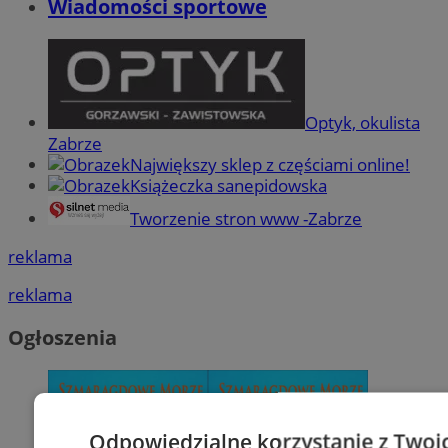
Wiadomości sportowe
Optyk, okulista
Zabrze
Największy sklep z częściami online!
Książeczka sanepidowska
Tworzenie stron www -Zabrze
reklama
reklama
Ogłoszenia
Odpowiedzialne korzystanie z Twoi