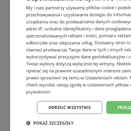
My i nasi partnerzy używamy plików cookie i podob
przechowywania i uzyskiwania dostępu do informac
urządzeniu oraz do przetwarzania danych osobowych
adres IP, unikalne identyfikatory i dane przeglądani
spersonalizowanych reklam i treści, pomiaru reklam i
odbiorców oraz ulepszania usług.
Dostawcy stron tr
również przetwarzać Twoje dane w tych i innych cel
wykorzystywać precyzyjne dane geolokalizacyjne i c
Twoje wybory dotyczą wyłącznie tej witryny. Niekt
opierać się na prawnie uzasadnionym interesie zami
prawo sprzeciwić się temu w
Ustawieniach reklam
.
chwili wycofać swoją zgodę w
Ustawieniach plików 
prywatności
ODRZUĆ WSZYSTKIE
PRZEJ
POKAŻ SZCZEGÓŁY