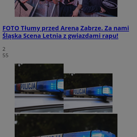
FOTO
Tłumy przed Areną Zabrze. Za nami
Śląska Scena Letnia z gwiazdami rapu!
2
55