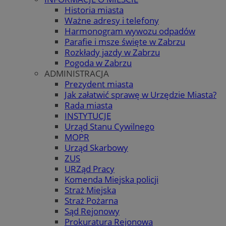
Historia miasta
Ważne adresy i telefony
Harmonogram wywozu odpadów
Parafie i msze święte w Zabrzu
Rozkłady jazdy w Zabrzu
Pogoda w Zabrzu
ADMINISTRACJA
Prezydent miasta
Jak załatwić sprawę w Urzędzie Miasta?
Rada miasta
INSTYTUCJE
Urząd Stanu Cywilnego
MOPR
Urząd Skarbowy
ZUS
URZąd Pracy
Komenda Miejska policji
Straż Miejska
Straż Pożarna
Sąd Rejonowy
Prokuratura Rejonowa