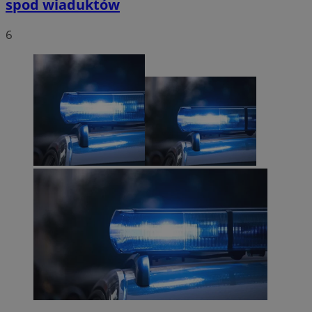
spod wiaduktów
6