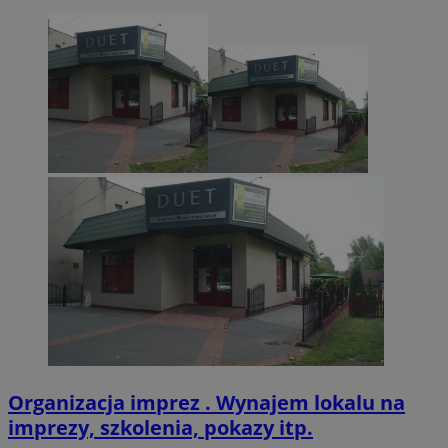
zabrze.com.pl
VISITOR_PRIVACY_METADATA
5 miesięcy 4
YouTube
tygodnie
.youtube.com
Organizacja imprez . Wynajem lokalu na
imprezy, szkolenia, pokazy itp.