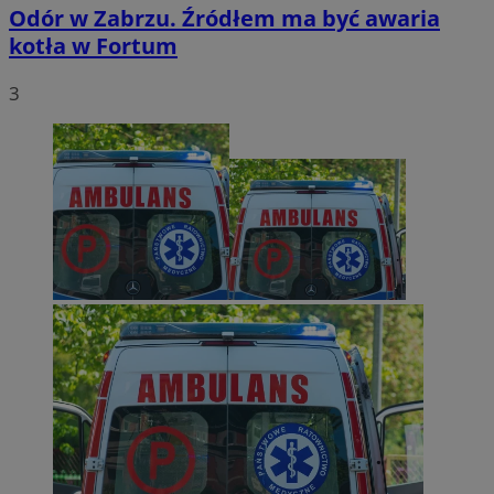
Odór w Zabrzu. Źródłem ma być awaria
kotła w Fortum
3