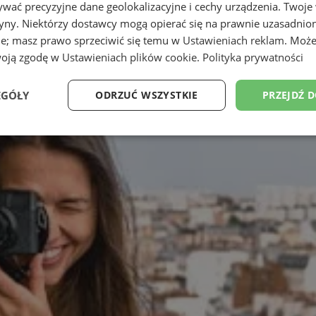
wać precyzyjne dane geolokalizacyjne i cechy urządzenia. Twoje
tryny. Niektórzy dostawcy mogą opierać się na prawnie uzasadnio
ie; masz prawo sprzeciwić się temu w
Ustawieniach reklam
. Może
woją zgodę w
Ustawieniach plików cookie
.
Polityka prywatności
EGÓŁY
ODRZUĆ WSZYSTKIE
PRZEJDŹ 
Wydajność
Targetowanie
Funkcjonalność
Ni
ezbędne
Wydajność
Targetowanie
Funkcjonalność
Niesklasyfikow
ie umożliwiają korzystanie z podstawowych funkcji strony internetowej, takich jak log
Bez niezbędnych plików cookie nie można prawidłowo korzystać ze strony internetowe
Provider
/
Okres
Opis
Domena
przechowywania