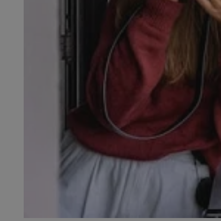
SessID
QeSessID
MvSessID
__cf_bm
__cf_bm
CookieScriptConse
VISITOR_PRIVACY_