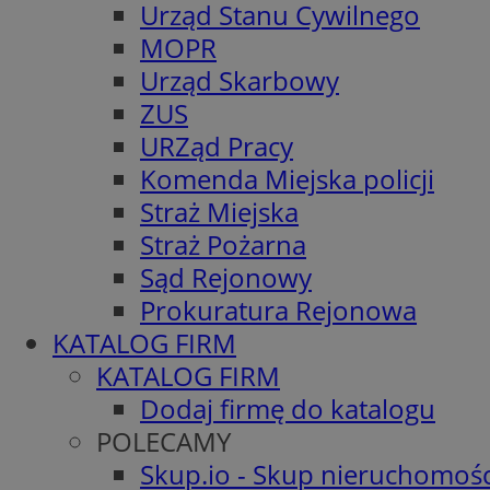
Urząd Stanu Cywilnego
MOPR
Urząd Skarbowy
ZUS
URZąd Pracy
Komenda Miejska policji
Straż Miejska
Straż Pożarna
Sąd Rejonowy
Prokuratura Rejonowa
KATALOG FIRM
KATALOG FIRM
Dodaj firmę do katalogu
POLECAMY
Skup.io - Skup nieruchomośc