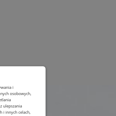
ywania i
danych osobowych,
etlania
az ulepszania
 i innych celach,