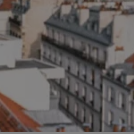
ator sesji.
ator sesji.
ator sesji.
 ludzi i botów. Jest
j, ponieważ
tów na temat
j.
 ludzi i botów. Jest
j, ponieważ
tów na temat
j.
usługę Cookie-
rencji dotyczących
est to konieczne,
działał poprawnie.
cje o zgodzie
h dotyczących
tryny. Rejestruje
ci i ustawień
ie w kolejnych
nie musi ponownie
 zwiększa wygodę i
ych.