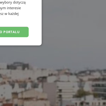
 wybory dotyczą
nym interesie
sz w każdej
DO PORTALU
esklasyfikowane
ane
owanie użytkownika i
j.