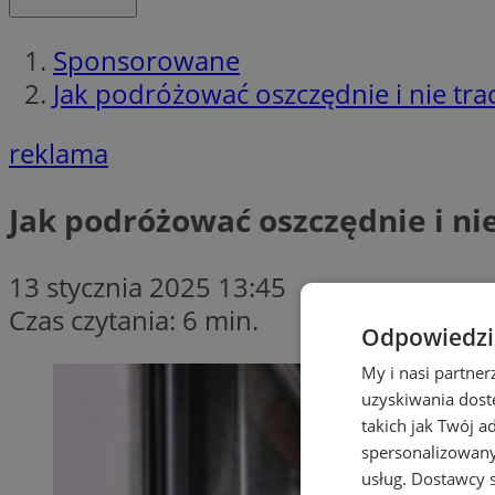
Sponsorowane
Jak podróżować oszczędnie i nie tra
reklama
Jak podróżować oszczędnie i nie
13 stycznia 2025 13:45
Czas czytania: 6 min.
Odpowiedzia
My i nasi partne
uzyskiwania dost
takich jak Twój a
spersonalizowanyc
usług.
Dostawcy s