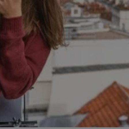
zabrze.com.pl
1 rok
Ten plik cookie przechowuje identyfik
zabrze.com.pl
1 rok
Ten plik cookie przechowuje identyfik
zabrze.com.pl
1 rok
Ten plik cookie przechowuje identyfik
29 minut 53
Ten plik cookie służy do rozróżniania
Cloudflare
sekundy
to korzystne dla strony internetowe
Inc.
umożliwia tworzenie ważnych rapor
.x.com
korzystania z jej witryny internetowe
29 minut 55
Ten plik cookie służy do rozróżniania
Cloudflare
sekund
to korzystne dla strony internetowe
Inc.
umożliwia tworzenie ważnych rapor
.twitter.com
korzystania z jej witryny internetowe
nt
4 tygodnie 2 dni
Ten plik cookie jest używany przez 
CookieScript
Script.com do zapamiętywania prefe
zabrze.com.pl
zgody użytkownika na pliki cookie. J
aby baner cookie Cookie-Script.com 
Google Privacy Policy
METADATA
5 miesięcy 4
Ten plik cookie przechowuje informa
YouTube
tygodnie
użytkownika oraz jego preferencjac
.youtube.com
prywatności podczas korzystania z wi
wybory dotyczące polityki prywatnoś
zgody, zapewniając ich przestrzegan
wizytach. Dzięki temu użytkownik 
konfigurować swoich preferencji, co
zgodność z regulacjami ochrony dan