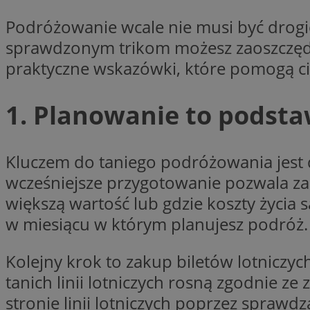
Nazwa
Podróżowanie wcale nie musi być drogi
Nazwa
ustat_xq6z219uw9
sprawdzonym trikom możesz zaoszczędz
Nazwa
__Secure-YNID
_clck
praktyczne wskazówki, które pomogą ci 
__gads
1. Planowanie to podst
FCCDCF
MUID
__eoi
Kluczem do taniego podróżowania jest 
ANONCHK
wcześniejsze przygotowanie pozwala zao
_clsk
większą wartość lub gdzie koszty życia 
w miesiącu w którym planujesz podróż.
test_cookie
_ga_NBM6HFESG6
Kolejny krok to zakup biletów lotniczyc
_fbp
OAID
tanich linii lotniczych rosną zgodnie 
stronie linii lotniczych poprzez sprawdz
MR