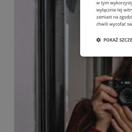
w tym wykorzysty
wyłącznie tej wi
zamiast na zgodz
chwili wycofać s
POKAŻ SZCZ
Niezbędne
Ni
Niezbędne pliki cook
zarządzanie kontem. 
Nazwa