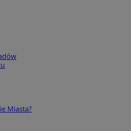
adów
zu
ie Miasta?