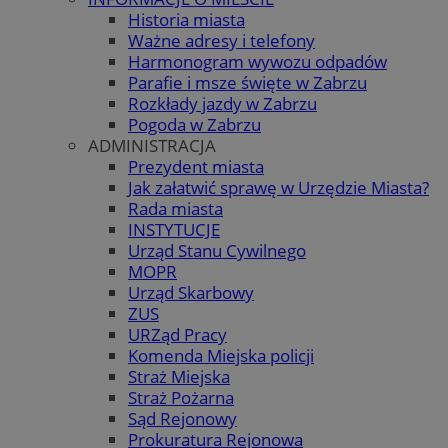
Historia miasta
Ważne adresy i telefony
Harmonogram wywozu odpadów
Parafie i msze święte w Zabrzu
Rozkłady jazdy w Zabrzu
Pogoda w Zabrzu
ADMINISTRACJA
Prezydent miasta
Jak załatwić sprawę w Urzędzie Miasta?
Rada miasta
INSTYTUCJE
Urząd Stanu Cywilnego
MOPR
Urząd Skarbowy
ZUS
URZąd Pracy
Komenda Miejska policji
Straż Miejska
Straż Pożarna
Sąd Rejonowy
Prokuratura Rejonowa