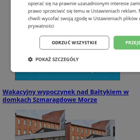
opierać się na prawnie uzasadnionym interesie zami
prawo sprzeciwić się temu w
Ustawieniach reklam
.
chwili wycofać swoją zgodę w
Ustawieniach plików 
prywatności
ODRZUĆ WSZYSTKIE
PRZEJ
POKAŻ SZCZEGÓŁY
Niezbędne
Wydajność
Targetowani
Wakacyjny wypoczynek nad Bałtykiem w
Niesklasyfikowane
domkach Szmaragdowe Morze