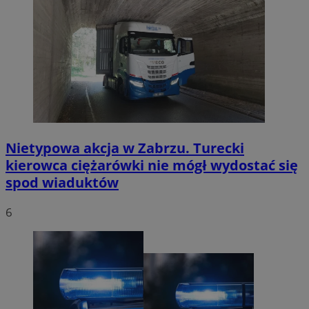
Nietypowa akcja w Zabrzu. Turecki
kierowca ciężarówki nie mógł wydostać się
spod wiaduktów
6