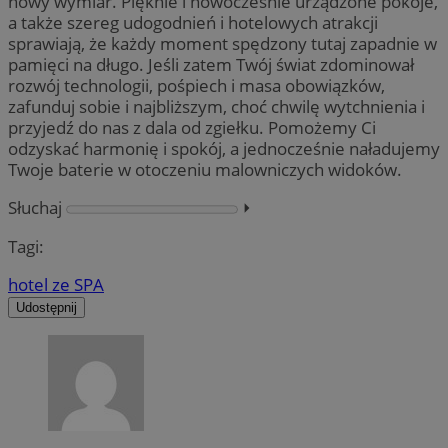
nowy wymiar. Pięknie i nowocześnie urządzone pokoje,
a także szereg udogodnień i hotelowych atrakcji
sprawiają, że każdy moment spędzony tutaj zapadnie w
pamięci na długo. Jeśli zatem Twój świat zdominował
rozwój technologii, pośpiech i masa obowiązków,
zafunduj sobie i najbliższym, choć chwilę wytchnienia i
przyjedź do nas z dala od zgiełku. Pomożemy Ci
odzyskać harmonię i spokój, a jednocześnie naładujemy
Twoje baterie w otoczeniu malowniczych widoków.
Słuchaj
⏵︎
Tagi:
hotel ze SPA
Udostępnij