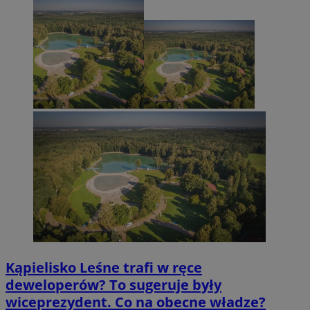
Kąpielisko Leśne trafi w ręce
deweloperów? To sugeruje były
wiceprezydent. Co na obecne władze?