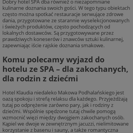
Dobry hotel SPA dba również o niezapomniane
kulinarne doznania swoich gości. W tego typu obiektach
często można spotkać restauracje serwujące zdrowe
dania, przygotowane ze starannie wyselekcjonowanych
i świeżych produktów, często pochodzących od
lokalnych dostawców. Są przygotowywane przez
prawdziwych koneserów i znawców sztuki kulinarnej,
zapewniając iście rajskie doznania smakowe.
Komu polecamy wyjazd do
hotelu ze SPA – dla zakochanych,
dla rodzin z dziećmi
Hotel Klaudia niedaleko Makowa Podhalańskiego jest
oazą spokoju i strefą relaksu dla każdego. Przyjeżdżają
tutaj po odprężenie zarówno pary, jak i rodziny z
dziećmi. Wspólnie spędzone tutaj chwile pomogą
wzmocnić więzi między dwojgiem zakochanych osób.
Kąpiel we dwoje w zewnętrznym jacuzzi, nielimitowane
korzystanie z basenu i sauny, a także romantyczna