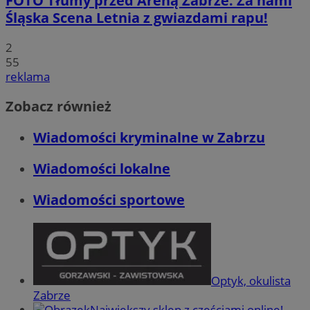
FOTO
Tłumy przed Areną Zabrze. Za nami
Śląska Scena Letnia z gwiazdami rapu!
2
55
reklama
Zobacz również
Wiadomości kryminalne w Zabrzu
Wiadomości lokalne
Wiadomości sportowe
Optyk, okulista
Zabrze
Największy sklep z częściami online!