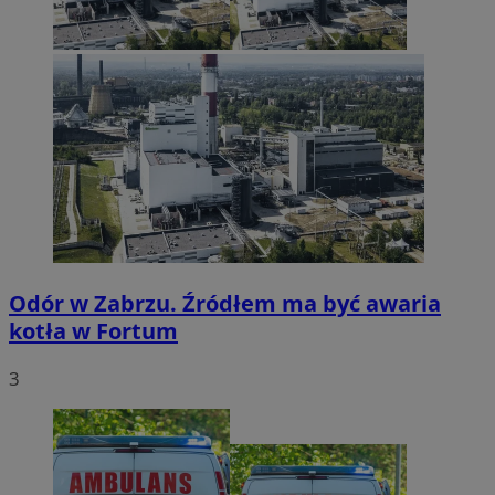
Odór w Zabrzu. Źródłem ma być awaria
kotła w Fortum
3