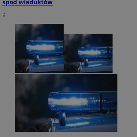
spod wiaduktów
6