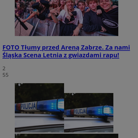
FOTO
Tłumy przed Areną Zabrze. Za nami
Śląska Scena Letnia z gwiazdami rapu!
2
55