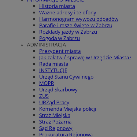
Historia miasta
Ważne adresy i telefony
Harmonogram wywozu odpadów
Parafie i msze święte w Zabrzu
Rozkłady jazdy w Zabrzu
Pogoda w Zabrzu
ADMINISTRACJA
Prezydent miasta
Jak załatwić sprawę w Urzędzie Miasta?
Rada miasta
INSTYTUCJE
Urząd Stanu Cywilnego
MOPR
Urząd Skarbowy
ZUS
URZąd Pracy
Komenda Miejska policji
Straż Miejska
Straż Pożarna
Sąd Rejonowy
Prokuratura Rejonowa