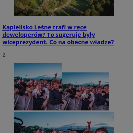
Kąpielisko Leśne trafi w ręce
deweloperów? To sugeruje były
wiceprezydent. Co na obecne władze?
2