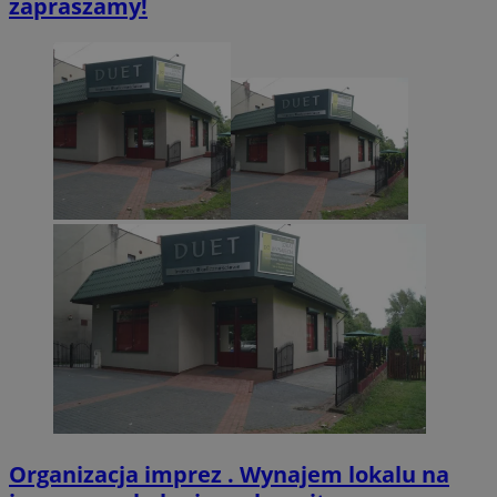
zapraszamy!
.twitter.com
CookieScriptConsent
4 tygodnie 2 dn
CookieScript
zabrze.com.pl
VISITOR_PRIVACY_METADATA
5 miesięcy 4
YouTube
tygodnie
.youtube.com
Organizacja imprez . Wynajem lokalu na