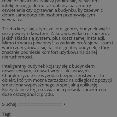
również poza nim. Należy podkreślić, że system
inteligentnego domu tak dobiera parametry
oświetlenia czy ogrzewania budynku, by zapewnić
dobre samopoczucie osobom przebywającym
wewnątrz.
Trzeba liczyć się z tym, że inteligentny budynek wiąże
się z pewnym kosztem. Zakup wszystkich urządzeń, z
jakich składa się system, plus koszt samej instalacji.
Mimo to warto powierzyć to zadanie profesjonalistom i
warto zdecydować się na inteligentny budynek, który
znacznie podniesie komfort użytkowania danej
nieruchomości.
Inteligentny budynek kojarzy się z budynkiem
nowoczesnym, a nawet wręcz luksusowym.
Charakteryzuje się wygodą i bezpieczeństwem. To
obiekt, którym można zarządzać na odległość z pozycji
smartfona wyposażonego w specjalną aplikację.
Korzystanie z tego rozwiązania pozwala zarazem na
duże oszczędności prądu.
Słuchaj
⏵︎
Tagi: