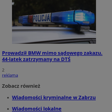
Prowadził BMW mimo sądowego zakazu.
44-latek zatrzymany na DTŚ
2
reklama
Zobacz również
Wiadomości kryminalne w Zabrzu
Wiadomości lokalne