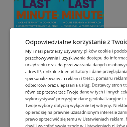
Odpowiedzialne korzystanie z Twoi
My i nasi partnerzy używamy plików cookie i podob
przechowywania i uzyskiwania dostępu do informac
urządzeniu oraz do przetwarzania danych osobowych
adres IP, unikalne identyfikatory i dane przeglądani
spersonalizowanych reklam i treści, pomiaru reklam i
odbiorców oraz ulepszania usług.
Dostawcy stron tr
również przetwarzać Twoje dane w tych i innych cel
wykorzystywać precyzyjne dane geolokalizacyjne i c
Twoje wybory dotyczą wyłącznie tej witryny. Niekt
opierać się na prawnie uzasadnionym interesie zami
prawo sprzeciwić się temu w
Ustawieniach reklam
.
chwili wycofać swoją zgodę w
Ustawieniach plików 