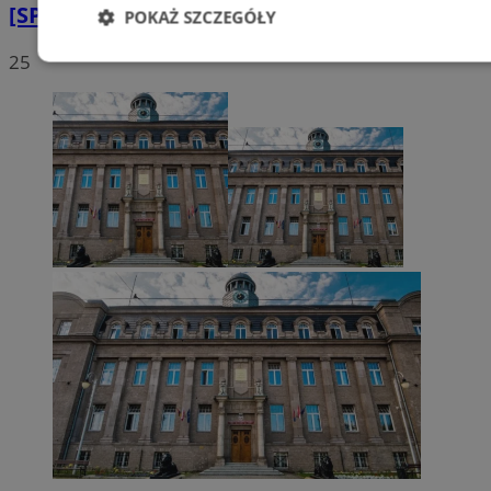
[SPROSTOWANIE]
POKAŻ SZCZEGÓŁY
25
Niezbędne
Wydajność
Targetowani
Niesklasyfikowane
Niezbędne
Wydajność
Targetowanie
Funkcjonalno
Niezbędne pliki cookie umożliwiają korzystanie z podstawowych fun
takich jak logowanie użytkownika i zarządzanie kontem. Bez niezb
można prawidłowo korzystać ze strony internetowej.
Provider
/
Okres
Nazwa
Domena
przechowywani
SessID
zabrze.com.pl
1 rok