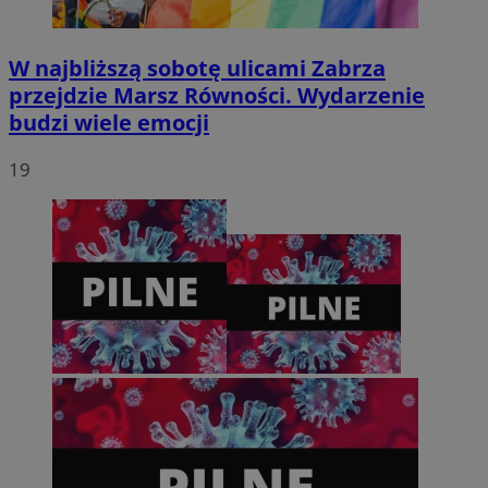
CookieScriptConsent
4 tygodnie 2 dn
CookieScript
zabrze.com.pl
W najbliższą sobotę ulicami Zabrza
przejdzie Marsz Równości. Wydarzenie
budzi wiele emocji
19
VISITOR_PRIVACY_METADATA
5 miesięcy 4
YouTube
tygodnie
.youtube.com