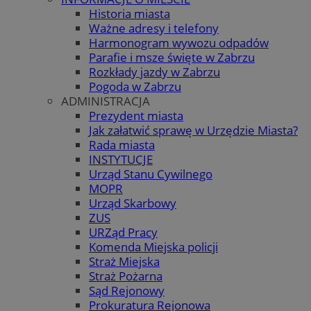
Historia miasta
Ważne adresy i telefony
Harmonogram wywozu odpadów
Parafie i msze święte w Zabrzu
Rozkłady jazdy w Zabrzu
Pogoda w Zabrzu
ADMINISTRACJA
Prezydent miasta
Jak załatwić sprawę w Urzędzie Miasta?
Rada miasta
INSTYTUCJE
Urząd Stanu Cywilnego
MOPR
Urząd Skarbowy
ZUS
URZąd Pracy
Komenda Miejska policji
Straż Miejska
Straż Pożarna
Sąd Rejonowy
Prokuratura Rejonowa