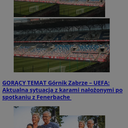
GORĄCY TEMAT
Górnik Zabrze – UEFA:
Aktualna sytuacja z karami nałożonymi po
spotkaniu z Fenerbache