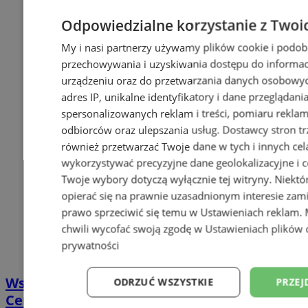
Odpowiedzialne korzystanie z Twoi
My i nasi partnerzy używamy plików cookie i podob
przechowywania i uzyskiwania dostępu do informac
urządzeniu oraz do przetwarzania danych osobowych
adres IP, unikalne identyfikatory i dane przeglądani
spersonalizowanych reklam i treści, pomiaru reklam i
odbiorców oraz ulepszania usług.
Dostawcy stron tr
również przetwarzać Twoje dane w tych i innych cel
wykorzystywać precyzyjne dane geolokalizacyjne i c
Twoje wybory dotyczą wyłącznie tej witryny. Niekt
opierać się na prawnie uzasadnionym interesie zami
prawo sprzeciwić się temu w
Ustawieniach reklam
.
chwili wycofać swoją zgodę w
Ustawieniach plików 
prywatności
Wstrzymano prace przy ul. Goethego.
ODRZUĆ WSZYSTKIE
PRZEJ
Centrum przesiadkowego nie będzie