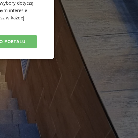
 wybory dotyczą
nym interesie
sz w każdej
DO PORTALU
esklasyfikowane
ane
owanie użytkownika i
j.