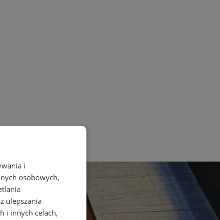
ywania i
danych osobowych,
etlania
az ulepszania
 i innych celach,