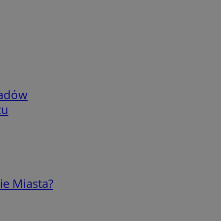
adów
zu
ie Miasta?