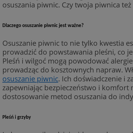
osuszania piwnic. Czy twoja piwnica te
Nazwa
Nazwa
ustat_xq6z219uw9
Nazwa
__Secure-YNID
Dlaczego osuszanie piwnic jest ważne?
_clck
__gads
Osuszanie piwnic to nie tylko kwestia 
FCCDCF
MUID
prowadzić do powstawania pleśni, co je
Pleśń i wilgoć mogą powodować alergi
__eoi
prowadząc do kosztownych napraw. Właśn
ANONCHK
osuszanie piwnic
. Ich doświadczenie i 
_clsk
zapewniając bezpieczeństwo i komfort
dostosowanie metod osuszania do indy
test_cookie
_ga_NBM6HFESG6
_fbp
OAID
Pleśń i grzyby
MR