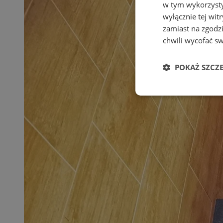
w tym wykorzysty
wyłącznie tej wi
zamiast na zgodz
chwili wycofać s
POKAŻ SZCZ
Niezbędne
Ni
Niezbędne pliki cook
zarządzanie kontem. 
Nazwa