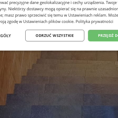
wać precyzyjne dane geolokalizacyjne i cechy urządzenia. Twoje
tryny. Niektórzy dostawcy mogą opierać się na prawnie uzasadnio
ie; masz prawo sprzeciwić się temu w
Ustawieniach reklam
. Może
woją zgodę w
Ustawieniach plików cookie
.
Polityka prywatności
EGÓŁY
ODRZUĆ WSZYSTKIE
PRZEJDŹ 
Wydajność
Targetowanie
Funkcjonalność
Ni
ezbędne
Wydajność
Targetowanie
Funkcjonalność
Niesklasyfikow
ie umożliwiają korzystanie z podstawowych funkcji strony internetowej, takich jak log
Bez niezbędnych plików cookie nie można prawidłowo korzystać ze strony internetowe
Provider
/
Okres
Opis
Domena
przechowywania