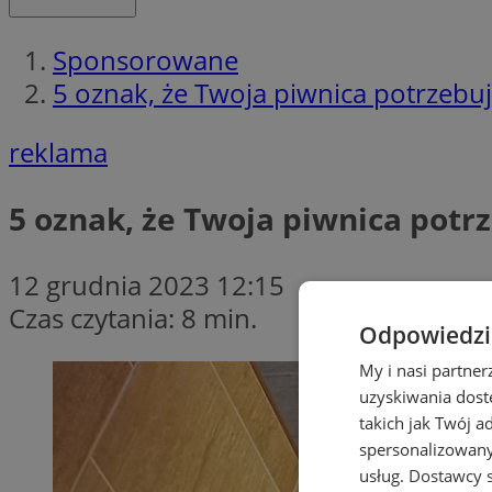
Sponsorowane
5 oznak, że Twoja piwnica potrzebu
reklama
5 oznak, że Twoja piwnica potr
12 grudnia 2023 12:15
Czas czytania: 8 min.
Odpowiedzia
My i nasi partne
uzyskiwania dost
takich jak Twój a
spersonalizowanyc
usług.
Dostawcy s