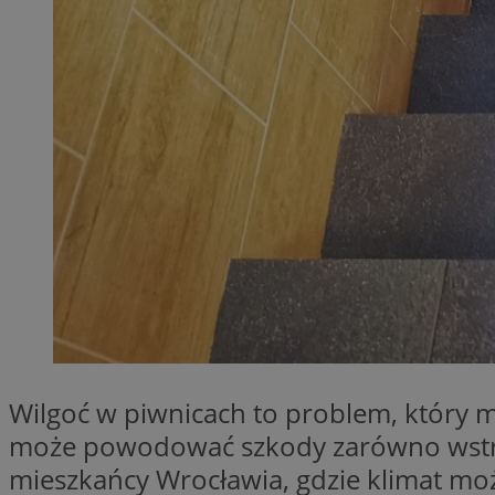
SessID
QeSessID
MvSessID
__cf_bm
__cf_bm
CookieScriptConse
VISITOR_PRIVACY_
Wilgoć w piwnicach to problem, który m
może powodować szkody zarówno wstruk
mieszkańcy Wrocławia, gdzie klimat moż