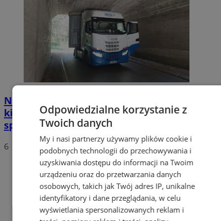
Nietypowa akcja w Zabrzu. Turecki
Odpowiedzialne korzystanie z
kierowca ciężarówki nie mógł wydostać się
Twoich danych
spod wiaduktów
My i nasi partnerzy używamy plików cookie i
6
podobnych technologii do przechowywania i
uzyskiwania dostępu do informacji na Twoim
urządzeniu oraz do przetwarzania danych
osobowych, takich jak Twój adres IP, unikalne
identyfikatory i dane przeglądania, w celu
wyświetlania spersonalizowanych reklam i