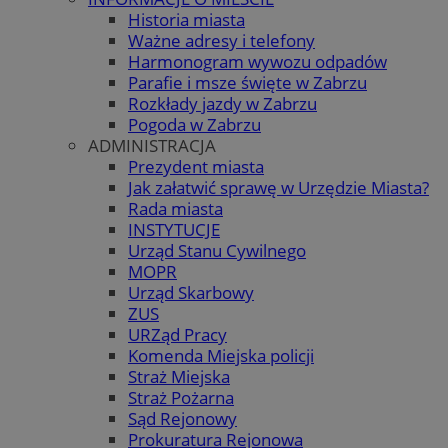
Historia miasta
Ważne adresy i telefony
Harmonogram wywozu odpadów
Parafie i msze święte w Zabrzu
Rozkłady jazdy w Zabrzu
Pogoda w Zabrzu
ADMINISTRACJA
Prezydent miasta
Jak załatwić sprawę w Urzędzie Miasta?
Rada miasta
INSTYTUCJE
Urząd Stanu Cywilnego
MOPR
Urząd Skarbowy
ZUS
URZąd Pracy
Komenda Miejska policji
Straż Miejska
Straż Pożarna
Sąd Rejonowy
Prokuratura Rejonowa