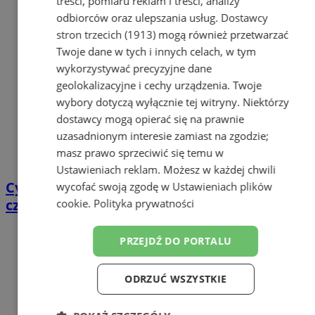
treści, pomiaru reklam i treści, analizy
odbiorców oraz ulepszania usług.
Dostawcy
stron trzecich (1913)
mogą również przetwarzać
Twoje dane w tych i innych celach, w tym
wykorzystywać precyzyjne dane
geolokalizacyjne i cechy urządzenia. Twoje
wybory dotyczą wyłącznie tej witryny. Niektórzy
dostawcy mogą opierać się na prawnie
uzasadnionym interesie zamiast na zgodzie;
masz prawo sprzeciwić się temu w
Ustawieniach reklam
. Możesz w każdej chwili
Cyfrowy przegląd przedtrasowy: co mówią
wycofać swoją zgodę w
Ustawieniach plików
czujniki TPMS i diagnostyka pokładowa?
cookie
.
Polityka prywatności
PRZEJDŹ DO PORTALU
ODRZUĆ WSZYSTKIE