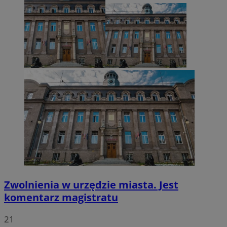
VISITOR_PRIVACY_METADATA
5 miesięcy 4
YouTube
tygodnie
.youtube.com
Zwolnienia w urzędzie miasta. Jest
komentarz magistratu
21