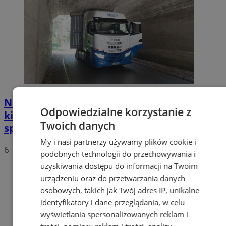
Nietypowa akcja w Zabrzu. Turecki
Odpowiedzialne korzystanie z
kierowca ciężarówki nie mógł wydostać się
Twoich danych
spod wiaduktów
My i nasi partnerzy używamy plików cookie i
6
podobnych technologii do przechowywania i
uzyskiwania dostępu do informacji na Twoim
urządzeniu oraz do przetwarzania danych
osobowych, takich jak Twój adres IP, unikalne
identyfikatory i dane przeglądania, w celu
wyświetlania spersonalizowanych reklam i