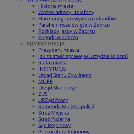
Historia miasta
Ważne adresy i telefony
Harmonogram wywozu odpadów
Parafie i msze święte w Zabrzu
Rozkłady jazdy w Zabrzu
Pogoda w Zabrzu
ADMINISTRACJA
Prezydent miasta
Jak załatwić sprawę w Urzędzie Miasta?
Rada miasta
INSTYTUCJE
Urząd Stanu Cywilnego
MOPR
Urząd Skarbowy
ZUS
URZąd Pracy
Komenda Miejska policji
Straż Miejska
Straż Pożarna
Sąd Rejonowy
Prokuratura Rejonowa