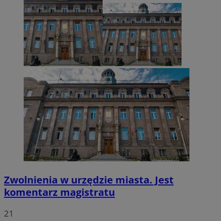
VISITOR_PRIVACY_METADATA
5 miesięcy 4
YouTube
tygodnie
.youtube.com
Zwolnienia w urzędzie miasta. Jest
komentarz magistratu
21