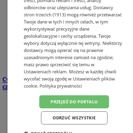
treści, pomiaru reklam i treści, analizy
odbiorców oraz ulepszania usług.
Dostawcy
stron trzecich (1913)
mogą również przetwarzać
Twoje dane w tych i innych celach, w tym
wykorzystywać precyzyjne dane
geolokalizacyjne i cechy urządzenia. Twoje
wybory dotyczą wyłącznie tej witryny. Niektórzy
dostawcy mogą opierać się na prawnie
uzasadnionym interesie zamiast na zgodzie;
masz prawo sprzeciwić się temu w
Ustawieniach reklam
. Możesz w każdej chwili
Cyfrowy przegląd przedtrasowy: co mówią
wycofać swoją zgodę w
Ustawieniach plików
czujniki TPMS i diagnostyka pokładowa?
cookie
.
Polityka prywatności
PRZEJDŹ DO PORTALU
ODRZUĆ WSZYSTKIE