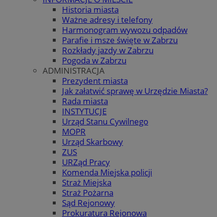
Historia miasta
Ważne adresy i telefony
Harmonogram wywozu odpadów
Parafie i msze święte w Zabrzu
Rozkłady jazdy w Zabrzu
Pogoda w Zabrzu
ADMINISTRACJA
Prezydent miasta
Jak załatwić sprawę w Urzędzie Miasta?
Rada miasta
INSTYTUCJE
Urząd Stanu Cywilnego
MOPR
Urząd Skarbowy
ZUS
URZąd Pracy
Komenda Miejska policji
Straż Miejska
Straż Pożarna
Sąd Rejonowy
Prokuratura Rejonowa