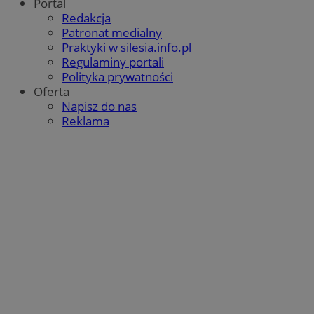
Portal
IDE
1 rok 2 miesiące
Ten p
Google LLC
potrze
usta
.doubleclick.net
Redakcja
analit
Doub
witryn
Patronat medialny
info
jaki
Praktyki w silesia.info.pl
ustat_gid
.ustat.info
1 rok
Ten pl
użyt
używa
Regulaminy portali
korz
zbiera
inte
Polityka prywatności
inform
wsze
jak od
Oferta
któr
korzys
końc
Napisz do nas
strony
zoba
intern
Reklama
odwi
przykł
witr
strony
najczę
MR
1 tydzień
To je
Microsoft
odwied
cook
Corporation
wiado
któr
.c.bing.com
błędac
pomi
odbier
wyko
intern
inte
Inform
wewn
mogą 
wykor
YSC
Sesja
Ten p
Google LLC
celu 
usta
.youtube.com
strony
YouT
intern
śled
zrozu
osad
zaang
użytk
VISITOR_INFO1_LIVE
5 miesięcy 4
Ten p
Google LLC
tygodnie
usta
.youtube.com
_clsk
1 dzień
Ten pl
Microsoft
Yout
powią
zabrze.com.pl