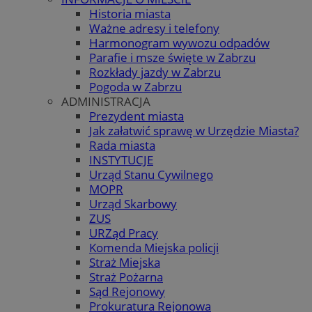
Historia miasta
Ważne adresy i telefony
Harmonogram wywozu odpadów
Parafie i msze święte w Zabrzu
Rozkłady jazdy w Zabrzu
Pogoda w Zabrzu
ADMINISTRACJA
Prezydent miasta
Jak załatwić sprawę w Urzędzie Miasta?
Rada miasta
INSTYTUCJE
Urząd Stanu Cywilnego
MOPR
Urząd Skarbowy
ZUS
URZąd Pracy
Komenda Miejska policji
Straż Miejska
Straż Pożarna
Sąd Rejonowy
Prokuratura Rejonowa