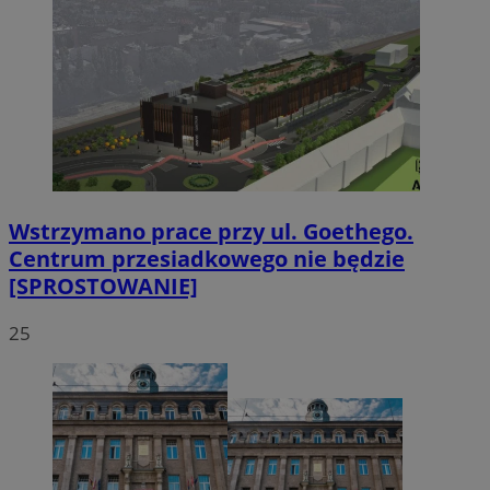
VISITOR_PRIVACY_METADATA
5 miesięcy 4
YouTube
tygodnie
.youtube.com
Wstrzymano prace przy ul. Goethego.
Centrum przesiadkowego nie będzie
[SPROSTOWANIE]
25