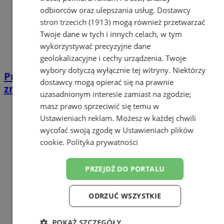
odbiorców oraz ulepszania usług.
Dostawcy
stron trzecich (1913)
mogą również przetwarzać
Twoje dane w tych i innych celach, w tym
wykorzystywać precyzyjne dane
geolokalizacyjne i cechy urządzenia. Twoje
wybory dotyczą wyłącznie tej witryny. Niektórzy
Przemoc domowa w Zabrzu. 28-latek miał
dostawcy mogą opierać się na prawnie
znęcać się nad matką
uzasadnionym interesie zamiast na zgodzie;
masz prawo sprzeciwić się temu w
Ustawieniach reklam
. Możesz w każdej chwili
wycofać swoją zgodę w
Ustawieniach plików
cookie
.
Polityka prywatności
PRZEJDŹ DO PORTALU
ODRZUĆ WSZYSTKIE
POKAŻ SZCZEGÓŁY