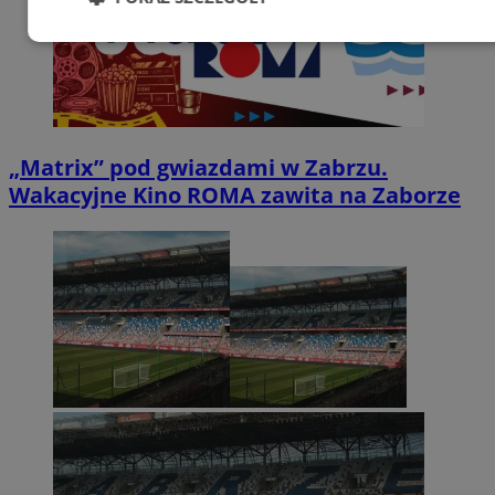
Niezbędne
Wydajność
Targetowanie
Funkcjonalność
Niesklasyfikowane
„Matrix” pod gwiazdami w Zabrzu.
Wakacyjne Kino ROMA zawita na Zaborze
Niezbędne
Wydajność
Targetowanie
Funkcjonalność
Niesklasyfikowane
Niezbędne pliki cookie umożliwiają korzystanie z
podstawowych funkcji strony internetowej, takich jak
logowanie użytkownika i zarządzanie kontem. Bez
niezbędnych plików cookie nie można prawidłowo
korzystać ze strony internetowej.
Provider
/
Okres
Nazwa
Domena
przechowywania