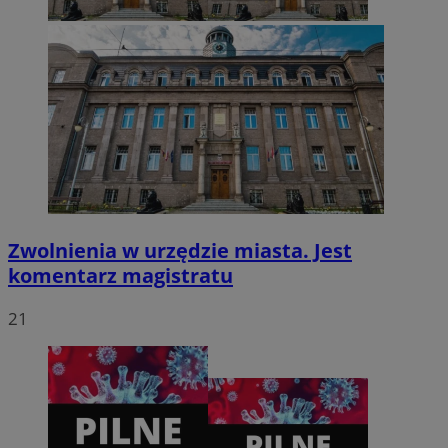
CookieScriptConsent
4 tygodnie 2 dni
CookieScript
zabrze.com.pl
Zwolnienia w urzędzie miasta. Jest
komentarz magistratu
21
VISITOR_PRIVACY_METADATA
5 miesięcy 4
YouTube