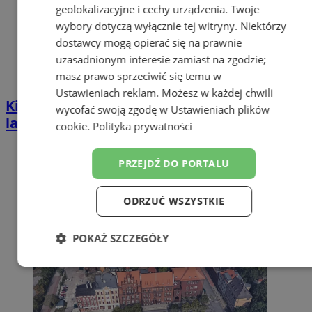
geolokalizacyjne i cechy urządzenia. Twoje
wybory dotyczą wyłącznie tej witryny. Niektórzy
dostawcy mogą opierać się na prawnie
uzasadnionym interesie zamiast na zgodzie;
masz prawo sprzeciwić się temu w
Ustawieniach reklam
. Możesz w każdej chwili
Kierował BMW mimo zakazu sądowego. 57-
wycofać swoją zgodę w
Ustawieniach plików
latek zatrzymany w Zabrzu
cookie
.
Polityka prywatności
PRZEJDŹ DO PORTALU
ODRZUĆ WSZYSTKIE
POKAŻ SZCZEGÓŁY
Niezbędne
Wydajność
Targetowanie