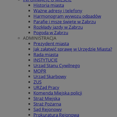
Historia miasta
Ważne adresy i telefony
Harmonogram wywozu odpadów
Parafie i msze święte w Zabrzu
Rozkłady jazdy w Zabrzu
Pogoda w Zabrzu
ADMINISTRACJA
Prezydent miasta
Jak załatwić sprawę w Urzędzie Miasta?
Rada miasta
INSTYTUCJE
Urząd Stanu Cywilnego
MOPR
Urząd Skarbowy
ZUS
URZąd Pracy
Komenda Miejska policji
Straż Miejska
Straż Pożarna
Sąd Rejonowy
Prokuratura Rejonowa