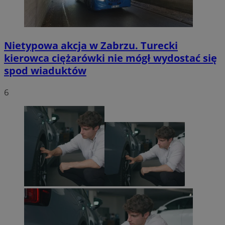
Nietypowa akcja w Zabrzu. Turecki
kierowca ciężarówki nie mógł wydostać się
spod wiaduktów
6