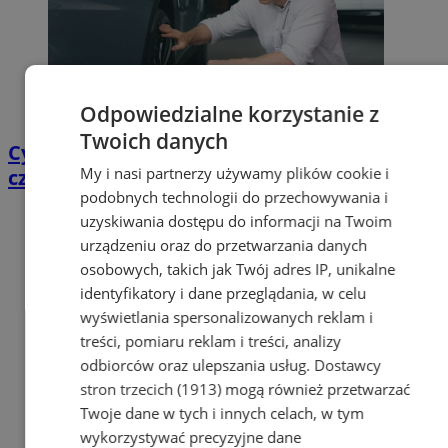
Odpowiedzialne korzystanie z
Twoich danych
Cyfrowy przegląd przedtrasowy: co mówią
My i nasi partnerzy używamy plików cookie i
czujniki TPMS i diagnostyka pokładowa?
podobnych technologii do przechowywania i
uzyskiwania dostępu do informacji na Twoim
urządzeniu oraz do przetwarzania danych
osobowych, takich jak Twój adres IP, unikalne
identyfikatory i dane przeglądania, w celu
wyświetlania spersonalizowanych reklam i
treści, pomiaru reklam i treści, analizy
odbiorców oraz ulepszania usług.
Dostawcy
stron trzecich (1913)
mogą również przetwarzać
Twoje dane w tych i innych celach, w tym
wykorzystywać precyzyjne dane