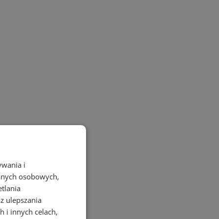
ywania i
danych osobowych,
etlania
az ulepszania
 i innych celach,