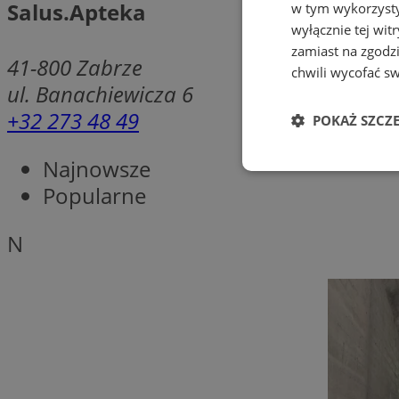
Salus.Apteka
w tym wykorzysty
wyłącznie tej wi
zamiast na zgodz
41-800
Zabrze
chwili wycofać s
ul. Banachiewicza 6
+32 273 48 49
POKAŻ SZCZ
Najnowsze
Niezbędne
Popularne
N
Ni
Niezbędne pliki cook
zarządzanie kontem. 
Nazwa