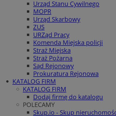
Urząd Stanu Cywilnego
MOPR
Urząd Skarbowy
ZUS
URZąd Pracy
Komenda Miejska policji
Straż Miejska
Straż Pożarna
Sąd Rejonowy
Prokuratura Rejonowa
KATALOG FIRM
KATALOG FIRM
Dodaj firmę do katalogu
POLECAMY
Skup.io - Skup nieruchomośc