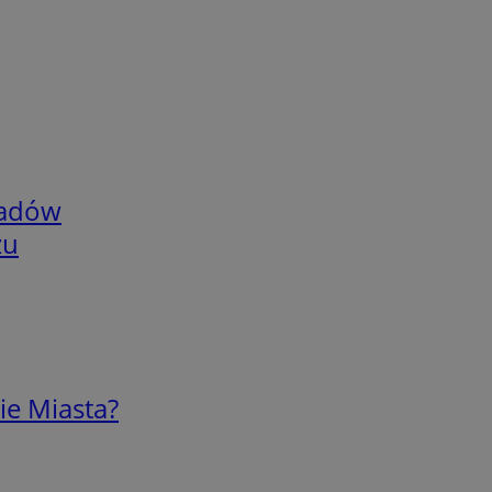
adów
zu
ie Miasta?