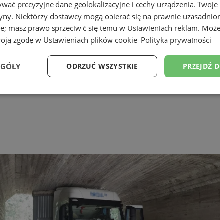
wać precyzyjne dane geolokalizacyjne i cechy urządzenia. Twoje
tryny. Niektórzy dostawcy mogą opierać się na prawnie uzasadnio
ie; masz prawo sprzeciwić się temu w
Ustawieniach reklam
. Może
woją zgodę w
Ustawieniach plików cookie
.
Polityka prywatności
EGÓŁY
ODRZUĆ WSZYSTKIE
PRZEJDŹ 
Wydajność
Targetowanie
Funkcjonalność
Ni
ezbędne
Wydajność
Targetowanie
Funkcjonalność
Niesklasyfikow
ie umożliwiają korzystanie z podstawowych funkcji strony internetowej, takich jak log
Bez niezbędnych plików cookie nie można prawidłowo korzystać ze strony internetowe
Provider
/
Okres
Opis
Domena
przechowywania