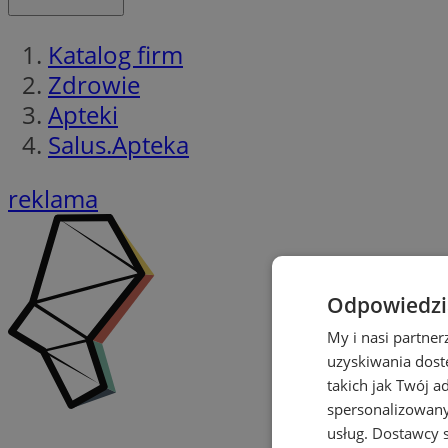
Katalog firm
Zdrowie
Apteki
Salus.Apteka
reklama
Odpowiedzia
My i nasi partne
uzyskiwania dost
takich jak Twój a
spersonalizowanyc
usług.
Dostawcy s