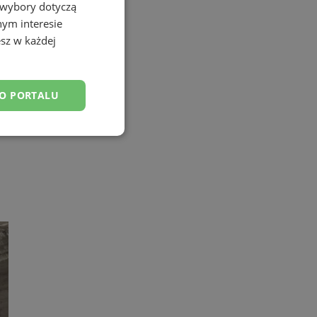
 wybory dotyczą
nym interesie
sz w każdej
DO PORTALU
esklasyfikowane
ane
owanie użytkownika i
j.