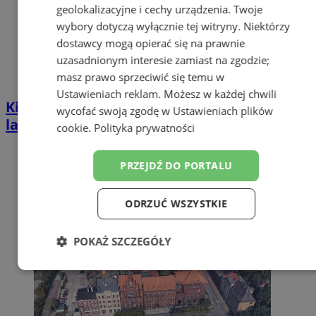
geolokalizacyjne i cechy urządzenia. Twoje
wybory dotyczą wyłącznie tej witryny. Niektórzy
dostawcy mogą opierać się na prawnie
uzasadnionym interesie zamiast na zgodzie;
masz prawo sprzeciwić się temu w
Ustawieniach reklam
. Możesz w każdej chwili
Kierował BMW mimo zakazu sądowego. 57-
wycofać swoją zgodę w
Ustawieniach plików
latek zatrzymany w Zabrzu
cookie
.
Polityka prywatności
PRZEJDŹ DO PORTALU
ODRZUĆ WSZYSTKIE
POKAŻ SZCZEGÓŁY
Niezbędne
Wydajność
Targetowanie