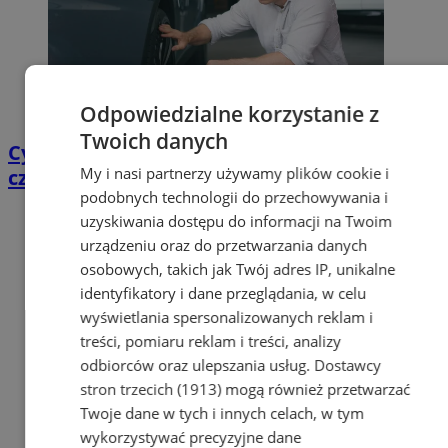
Odpowiedzialne korzystanie z
Twoich danych
Cyfrowy przegląd przedtrasowy: co mówią
My i nasi partnerzy używamy plików cookie i
czujniki TPMS i diagnostyka pokładowa?
podobnych technologii do przechowywania i
uzyskiwania dostępu do informacji na Twoim
urządzeniu oraz do przetwarzania danych
osobowych, takich jak Twój adres IP, unikalne
identyfikatory i dane przeglądania, w celu
wyświetlania spersonalizowanych reklam i
treści, pomiaru reklam i treści, analizy
odbiorców oraz ulepszania usług.
Dostawcy
stron trzecich (1913)
mogą również przetwarzać
Twoje dane w tych i innych celach, w tym
wykorzystywać precyzyjne dane