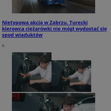
Nietypowa akcja w Zabrzu. Turecki
kierowca ciężarówki nie mógł wydostać się
spod wiaduktów
6