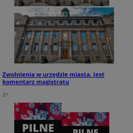
CookieScriptConsent
4 tygodnie 2 dni
CookieScript
zabrze.com.pl
Zwolnienia w urzędzie miasta. Jest
komentarz magistratu
21
VISITOR_PRIVACY_METADATA
5 miesięcy 4
YouTube