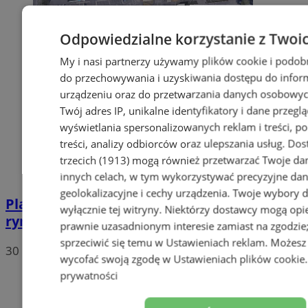
Odpowiedzialne korzystanie z Twoi
My i nasi partnerzy używamy plików cookie i podob
do przechowywania i uzyskiwania dostępu do infor
urządzeniu oraz do przetwarzania danych osobowych
Twój adres IP, unikalne identyfikatory i dane przeglą
wyświetlania spersonalizowanych reklam i treści, p
treści, analizy odbiorców oraz ulepszania usług.
Dos
trzecich (1913)
mogą również przetwarzać Twoje dan
innych celach, w tym wykorzystywać precyzyjne da
geolokalizacyjne i cechy urządzenia. Twoje wybory 
Plac Warszawski stanie się właściwym
wyłącznie tej witryny. Niektórzy dostawcy mogą opie
rynkiem w Zabrzu?
prawnie uzasadnionym interesie zamiast na zgodzi
sprzeciwić się temu w
Ustawieniach reklam
. Możesz
30
wycofać swoją zgodę w
Ustawieniach plików cookie
prywatności