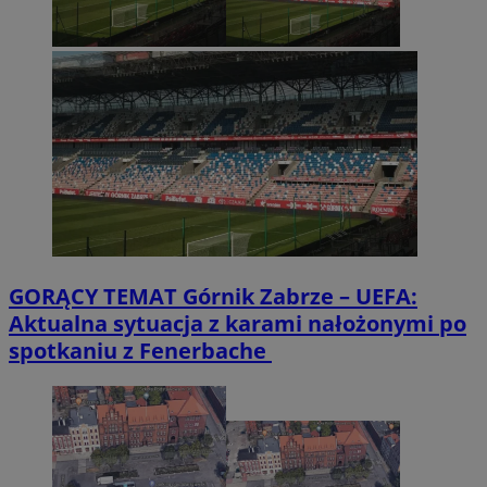
GORĄCY TEMAT
Górnik Zabrze – UEFA:
Aktualna sytuacja z karami nałożonymi po
spotkaniu z Fenerbache