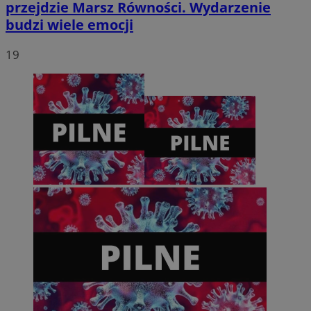
przejdzie Marsz Równości. Wydarzenie
budzi wiele emocji
19
VISITOR_PRIVACY_METADATA
5 miesięcy 4
YouTube
tygodnie
.youtube.com