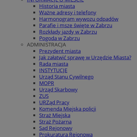
Historia miasta
Ważne adresy i telefony
Harmonogram wywozu odpadów
Parafie i msze święte w Zabrzu
Rozkłady jazdy w Zabrzu
Pogoda w Zabrzu
ADMINISTRACJA
Prezydent miasta
Jak załatwić sprawę w Urzędzie Miasta?
Rada miasta
INSTYTUCJE
Urząd Stanu Cywilnego
MOPR
Urząd Skarbowy
ZUS
URZąd Pracy
Komenda Miejska policji
Straż Miejska
Straż Pożarna
Sąd Rejonowy
Prokuratura Rejonowa