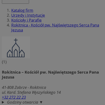
Katalog firm
Urzędy i Instytucje
Kościoły i Parafie
Rokitnica - Kościół pw. Najświętszego Serca Pana
Jezusa
(1)
Rokitnica – Kościół pw. Najświętszego Serca Pana
Jezusa
41-808
Zabrze - Rokitnica
ul. Kard. Stefana Wyszyńskiego 14
+32 272 22 23
Godziny otwarcia ▼