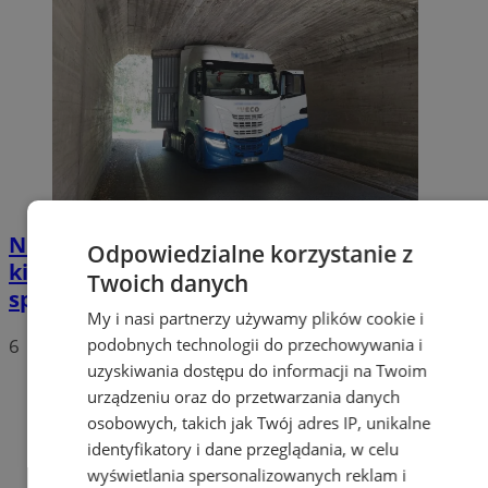
Nietypowa akcja w Zabrzu. Turecki
Odpowiedzialne korzystanie z
kierowca ciężarówki nie mógł wydostać się
Twoich danych
spod wiaduktów
My i nasi partnerzy używamy plików cookie i
podobnych technologii do przechowywania i
6
uzyskiwania dostępu do informacji na Twoim
urządzeniu oraz do przetwarzania danych
osobowych, takich jak Twój adres IP, unikalne
identyfikatory i dane przeglądania, w celu
wyświetlania spersonalizowanych reklam i