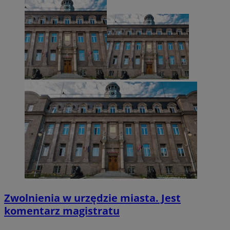
VISITOR_PRIVACY_METADATA
5 miesięcy 4
YouTube
tygodnie
.youtube.com
Zwolnienia w urzędzie miasta. Jest
komentarz magistratu