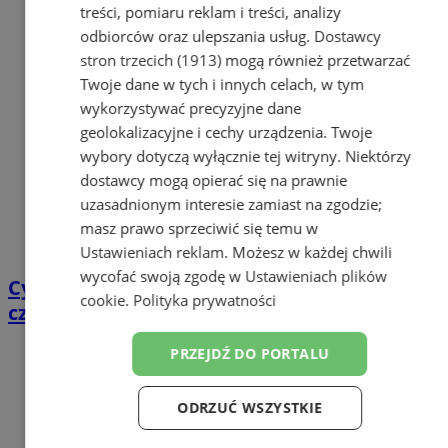
treści, pomiaru reklam i treści, analizy
odbiorców oraz ulepszania usług.
Dostawcy
stron trzecich (1913)
mogą również przetwarzać
Twoje dane w tych i innych celach, w tym
wykorzystywać precyzyjne dane
geolokalizacyjne i cechy urządzenia. Twoje
wybory dotyczą wyłącznie tej witryny. Niektórzy
dostawcy mogą opierać się na prawnie
uzasadnionym interesie zamiast na zgodzie;
masz prawo sprzeciwić się temu w
Ustawieniach reklam
. Możesz w każdej chwili
wycofać swoją zgodę w
Ustawieniach plików
Cyfrowy przegląd przedtrasowy: co mówią
cookie
.
Polityka prywatności
czujniki TPMS i diagnostyka pokładowa?
PRZEJDŹ DO PORTALU
ODRZUĆ WSZYSTKIE