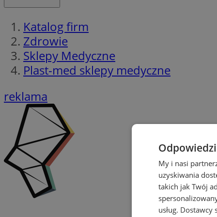
Katalog firm
Zdrowie
Sklepy Medyczne
Plast-med sklepy medyczne
reklama
Odpowiedzia
My i nasi partne
uzyskiwania dost
takich jak Twój a
spersonalizowanyc
usług.
Dostawcy s