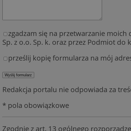
SessID
QeSessID
MvSessID
__cf_bm
zgadzam się na przetwarzanie moich
Sp. z o.o. Sp. k. oraz przez Podmiot d
__cf_bm
prześlij kopię formularza na mój adre
CookieScriptConse
Redakcja portalu nie odpowiada za tre
VISITOR_PRIVACY_
* pola obowiązkowe
Zgodnie z art. 13 ogólnego rozporządze