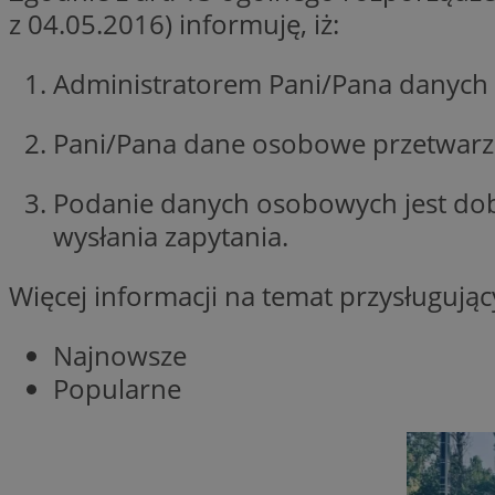
z 04.05.2016) informuję, iż:
Nazwa
Nazwa
ustat_xq6z219uw9
Administratorem Pani/Pana danych 
Nazwa
__Secure-YNID
_clck
__gads
Pani/Pana dane osobowe przetwarzan
FCCDCF
MUID
Podanie danych osobowych jest do
__eoi
wysłania zapytania.
ANONCHK
Więcej informacji na temat przysługuj
_clsk
Najnowsze
test_cookie
Popularne
_ga_NBM6HFESG6
_fbp
OAID
MR