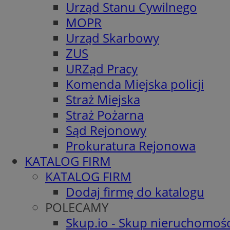
Urząd Stanu Cywilnego
MOPR
Urząd Skarbowy
ZUS
URZąd Pracy
Komenda Miejska policji
Straż Miejska
Straż Pożarna
Sąd Rejonowy
Prokuratura Rejonowa
KATALOG FIRM
KATALOG FIRM
Dodaj firmę do katalogu
POLECAMY
Skup.io - Skup nieruchomośc