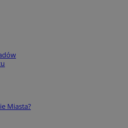
adów
zu
ie Miasta?