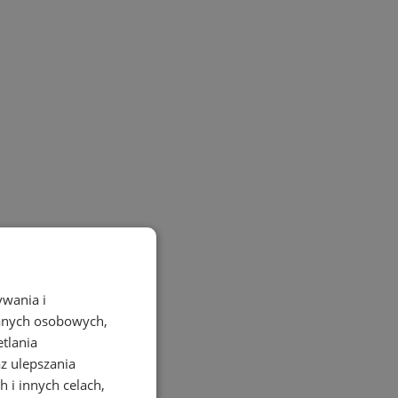
ywania i
danych osobowych,
etlania
az ulepszania
 i innych celach,