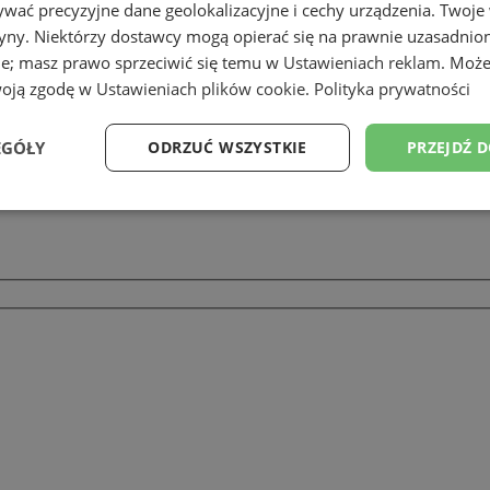
wać precyzyjne dane geolokalizacyjne i cechy urządzenia. Twoje
tryny. Niektórzy dostawcy mogą opierać się na prawnie uzasadnio
ie; masz prawo sprzeciwić się temu w
Ustawieniach reklam
. Może
woją zgodę w
Ustawieniach plików cookie
.
Polityka prywatności
EGÓŁY
ODRZUĆ WSZYSTKIE
PRZEJDŹ 
Wydajność
Targetowanie
Funkcjonalność
Ni
ezbędne
Wydajność
Targetowanie
Funkcjonalność
Niesklasyfikow
ie umożliwiają korzystanie z podstawowych funkcji strony internetowej, takich jak log
Bez niezbędnych plików cookie nie można prawidłowo korzystać ze strony internetowe
Provider
/
Okres
Opis
Domena
przechowywania