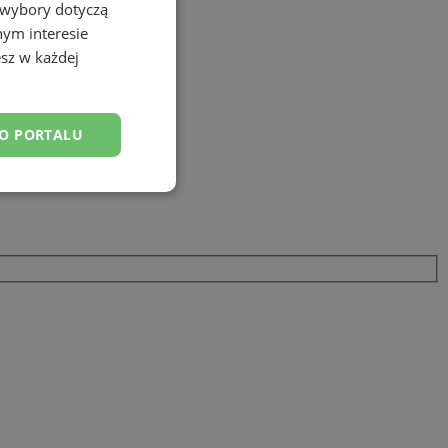
 wybory dotyczą
nym interesie
sz w każdej
DO PORTALU
esklasyfikowane
ane
owanie użytkownika i
j.