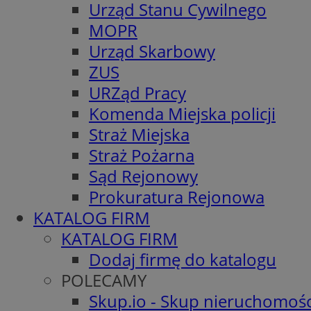
Urząd Stanu Cywilnego
MOPR
Urząd Skarbowy
ZUS
URZąd Pracy
Komenda Miejska policji
Straż Miejska
Straż Pożarna
Sąd Rejonowy
Prokuratura Rejonowa
KATALOG FIRM
KATALOG FIRM
Dodaj firmę do katalogu
POLECAMY
Skup.io - Skup nieruchomośc