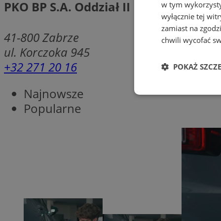
PKO BP S.A. Oddział II
w tym wykorzysty
wyłącznie tej wi
zamiast na zgodz
41-800
Zabrze
chwili wycofać s
ul. Korczoka 945
+32 271 20 16
POKAŻ SZCZ
Najnowsze
Niezbędne
Popularne
Ni
Niezbędne pliki cook
zarządzanie kontem. 
Nazwa