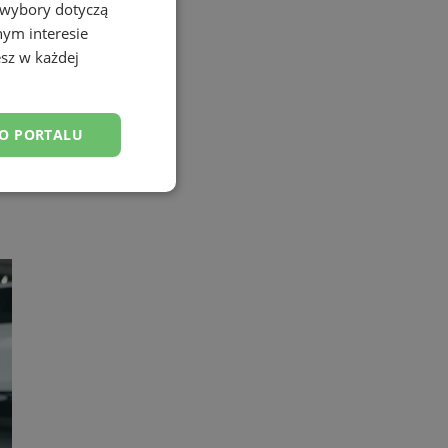
 wybory dotyczą
nym interesie
sz w każdej
DO PORTALU
esklasyfikowane
ane
owanie użytkownika i
j.