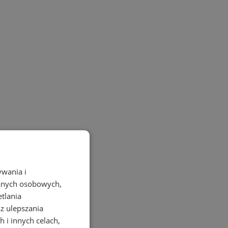
ywania i
danych osobowych,
etlania
az ulepszania
 i innych celach,