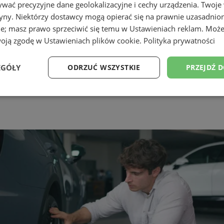
wać precyzyjne dane geolokalizacyjne i cechy urządzenia. Twoje
tryny. Niektórzy dostawcy mogą opierać się na prawnie uzasadnio
ie; masz prawo sprzeciwić się temu w
Ustawieniach reklam
. Może
woją zgodę w
Ustawieniach plików cookie
.
Polityka prywatności
EGÓŁY
ODRZUĆ WSZYSTKIE
PRZEJDŹ 
Wydajność
Targetowanie
Funkcjonalność
Ni
ezbędne
Wydajność
Targetowanie
Funkcjonalność
Niesklasyfikow
ie umożliwiają korzystanie z podstawowych funkcji strony internetowej, takich jak log
Bez niezbędnych plików cookie nie można prawidłowo korzystać ze strony internetowe
Provider
/
Okres
Opis
Domena
przechowywania