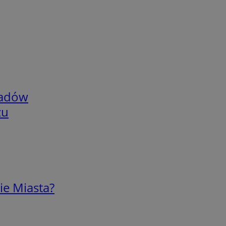
adów
zu
ie Miasta?