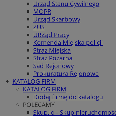
Urząd Stanu Cywilnego
MOPR
Urząd Skarbowy
ZUS
URZąd Pracy
Komenda Miejska policji
Straż Miejska
Straż Pożarna
Sąd Rejonowy
Prokuratura Rejonowa
KATALOG FIRM
KATALOG FIRM
Dodaj firmę do katalogu
POLECAMY
Skup.io - Skup nieruchomośc