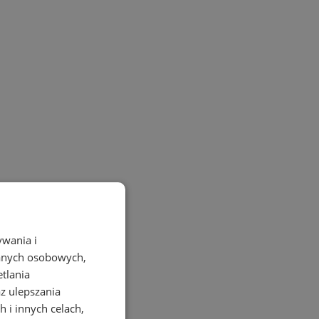
ywania i
danych osobowych,
etlania
az ulepszania
 i innych celach,