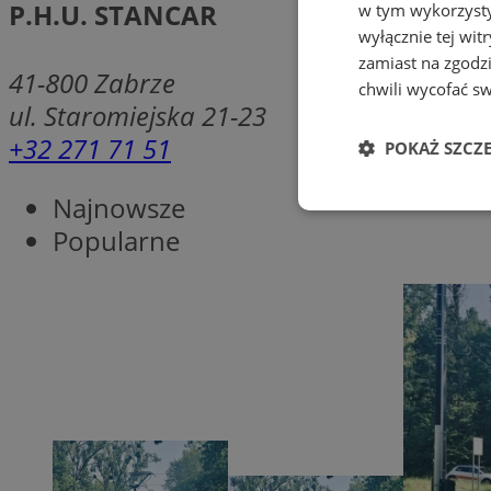
P.H.U. STANCAR
w tym wykorzysty
wyłącznie tej wi
zamiast na zgodz
41-800
Zabrze
chwili wycofać s
ul. Staromiejska 21-23
+32 271 71 51
POKAŻ SZCZ
Najnowsze
Niezbędne
Popularne
Ni
Niezbędne pliki cook
zarządzanie kontem. 
Nazwa