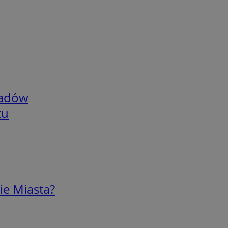
adów
zu
ie Miasta?