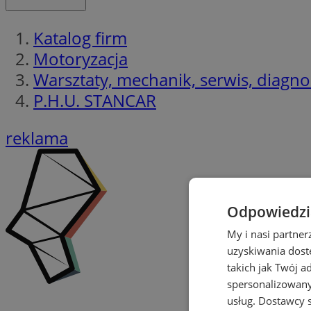
Katalog firm
Motoryzacja
Warsztaty, mechanik, serwis, diagno
P.H.U. STANCAR
reklama
Odpowiedzia
My i nasi partne
uzyskiwania dost
takich jak Twój a
spersonalizowanyc
usług.
Dostawcy s