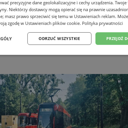
wać precyzyjne dane geolokalizacyjne i cechy urządzenia. Twoje
tryny. Niektórzy dostawcy mogą opierać się na prawnie uzasadnio
ie; masz prawo sprzeciwić się temu w
Ustawieniach reklam
. Może
woją zgodę w
Ustawieniach plików cookie
.
Polityka prywatności
EGÓŁY
ODRZUĆ WSZYSTKIE
PRZEJDŹ 
Wydajność
Targetowanie
Funkcjonalność
Ni
ezbędne
Wydajność
Targetowanie
Funkcjonalność
Niesklasyfikow
ie umożliwiają korzystanie z podstawowych funkcji strony internetowej, takich jak log
Bez niezbędnych plików cookie nie można prawidłowo korzystać ze strony internetowe
Provider
/
Okres
Opis
Domena
przechowywania