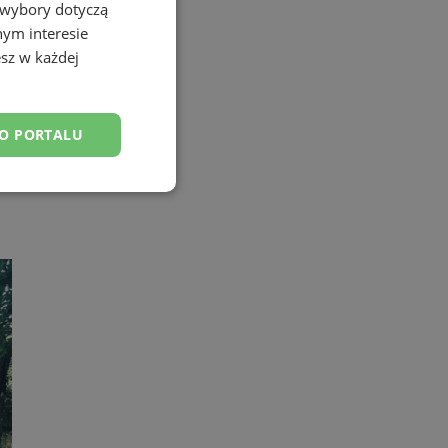
 wybory dotyczą
nym interesie
sz w każdej
DO PORTALU
esklasyfikowane
ane
owanie użytkownika i
j.