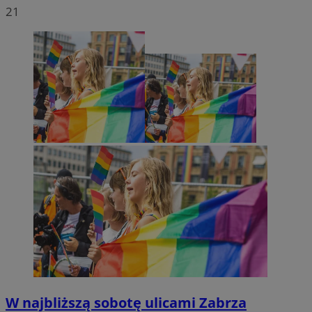
21
Provider
/
Nazwa
Domena
prz
W najbliższą sobotę ulicami Zabrza