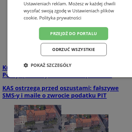
Ustawieniach reklam
. Możesz w każdej chwili
wycofać swoją zgodę w
Ustawieniach plików
cookie
.
Polityka prywatności
PRZEJDŹ DO PORTALU
ODRZUĆ WSZYSTKIE
POKAŻ SZCZEGÓŁY
Kradzież szczoteczek sonicznych w Zabrzu.
Policja publikuje wizerunki sprawców
Niezbędne
Wydajność
Targetowanie
KAS ostrzega przed oszustami: fałszywe
SMS-y i maile o zwrocie podatku PIT
Funkcjonalność
Niesklasyfikowane