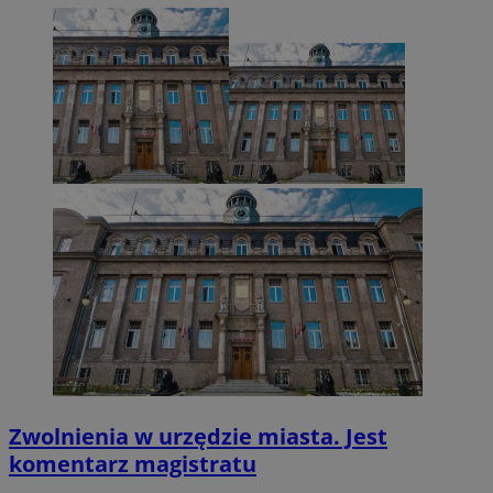
CookieScriptConsent
4 tygodnie 2 dni
CookieScript
zabrze.com.pl
VISITOR_PRIVACY_METADATA
5 miesięcy 4
YouTube
tygodnie
.youtube.com
Zwolnienia w urzędzie miasta. Jest
komentarz magistratu