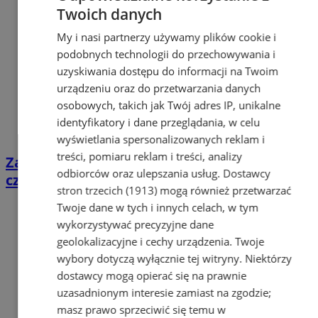
Twoich danych
My i nasi partnerzy używamy plików cookie i
podobnych technologii do przechowywania i
uzyskiwania dostępu do informacji na Twoim
urządzeniu oraz do przetwarzania danych
osobowych, takich jak Twój adres IP, unikalne
identyfikatory i dane przeglądania, w celu
wyświetlania spersonalizowanych reklam i
treści, pomiaru reklam i treści, analizy
Zapłacił 1000 zł za telefon. W paczkomacie
odbiorców oraz ulepszania usług.
Dostawcy
czekało na niego pięć czekolad
stron trzecich (1913)
mogą również przetwarzać
Twoje dane w tych i innych celach, w tym
wykorzystywać precyzyjne dane
geolokalizacyjne i cechy urządzenia. Twoje
wybory dotyczą wyłącznie tej witryny. Niektórzy
dostawcy mogą opierać się na prawnie
uzasadnionym interesie zamiast na zgodzie;
masz prawo sprzeciwić się temu w