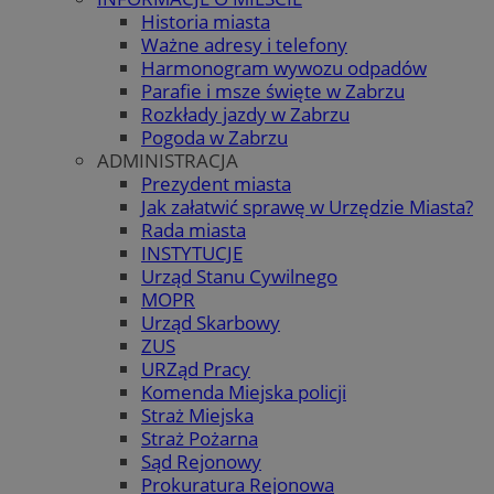
Historia miasta
Ważne adresy i telefony
Harmonogram wywozu odpadów
Parafie i msze święte w Zabrzu
Rozkłady jazdy w Zabrzu
Pogoda w Zabrzu
ADMINISTRACJA
Prezydent miasta
Jak załatwić sprawę w Urzędzie Miasta?
Rada miasta
INSTYTUCJE
Urząd Stanu Cywilnego
MOPR
Urząd Skarbowy
ZUS
URZąd Pracy
Komenda Miejska policji
Straż Miejska
Straż Pożarna
Sąd Rejonowy
Prokuratura Rejonowa