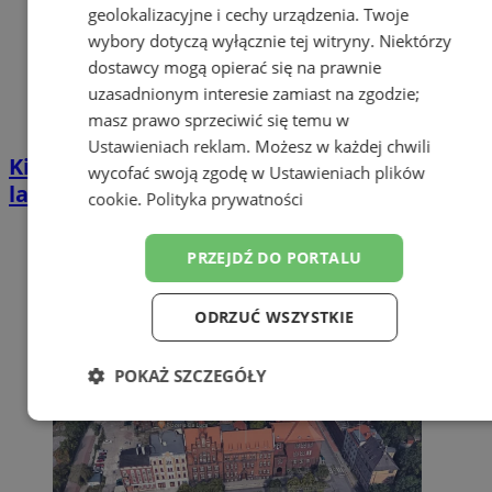
geolokalizacyjne i cechy urządzenia. Twoje
wybory dotyczą wyłącznie tej witryny. Niektórzy
dostawcy mogą opierać się na prawnie
uzasadnionym interesie zamiast na zgodzie;
masz prawo sprzeciwić się temu w
Ustawieniach reklam
. Możesz w każdej chwili
Kierował BMW mimo zakazu sądowego. 57-
wycofać swoją zgodę w
Ustawieniach plików
latek zatrzymany w Zabrzu
cookie
.
Polityka prywatności
PRZEJDŹ DO PORTALU
ODRZUĆ WSZYSTKIE
POKAŻ SZCZEGÓŁY
Niezbędne
Wydajność
Targetowanie