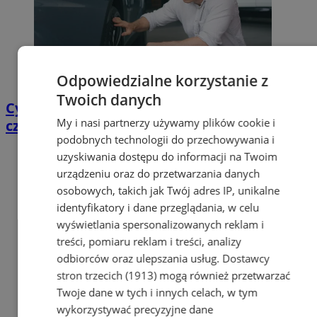
Odpowiedzialne korzystanie z
Twoich danych
Cyfrowy przegląd przedtrasowy: co mówią
My i nasi partnerzy używamy plików cookie i
czujniki TPMS i diagnostyka pokładowa?
podobnych technologii do przechowywania i
uzyskiwania dostępu do informacji na Twoim
urządzeniu oraz do przetwarzania danych
osobowych, takich jak Twój adres IP, unikalne
identyfikatory i dane przeglądania, w celu
wyświetlania spersonalizowanych reklam i
treści, pomiaru reklam i treści, analizy
odbiorców oraz ulepszania usług.
Dostawcy
stron trzecich (1913)
mogą również przetwarzać
Twoje dane w tych i innych celach, w tym
wykorzystywać precyzyjne dane