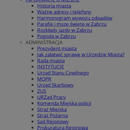
Historia miasta
Ważne adresy i telefony
Harmonogram wywozu odpadów
Parafie i msze święte w Zabrzu
Rozkłady jazdy w Zabrzu
Pogoda w Zabrzu
ADMINISTRACJA
Prezydent miasta
Jak załatwić sprawę w Urzędzie Miasta?
Rada miasta
INSTYTUCJE
Urząd Stanu Cywilnego
MOPR
Urząd Skarbowy
ZUS
URZąd Pracy
Komenda Miejska policji
Straż Miejska
Straż Pożarna
Sąd Rejonowy
Prokuratura Rejonowa