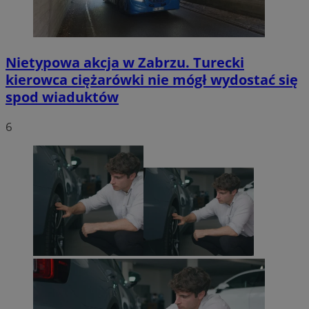
Nietypowa akcja w Zabrzu. Turecki
kierowca ciężarówki nie mógł wydostać się
spod wiaduktów
6