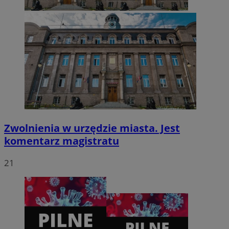
CookieScriptConsent
4 tygodnie 2 dni
CookieScript
zabrze.com.pl
Zwolnienia w urzędzie miasta. Jest
komentarz magistratu
21
VISITOR_PRIVACY_METADATA
5 miesięcy 4
YouTube