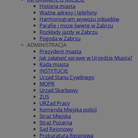
Historia miasta
Ważne adresy i telefony
Harmonogram wywozu odpadów
Parafie i msze święte w Zabrzu
Rozkłady jazdy w Zabrzu
Pogoda w Zabrzu
ADMINISTRACJA
Prezydent miasta
Jak załatwić sprawę w Urzędzie Miasta?
Rada miasta
INSTYTUCJE
Urząd Stanu Cywilnego
MOPR
Urząd Skarbowy
ZUS
URZąd Pracy
Komenda Miejska policji
Straż Miejska
Straż Pożarna
Sąd Rejonowy
Prokuratura Rejonowa