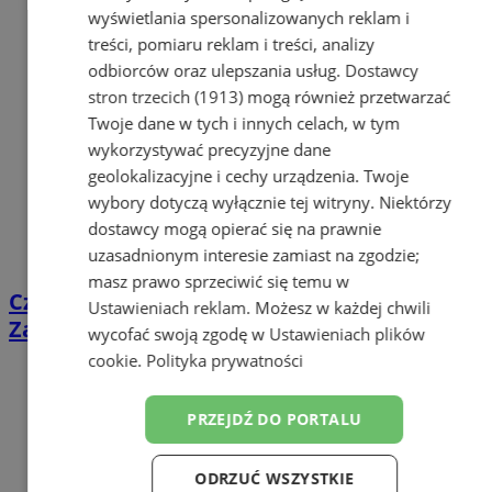
wyświetlania spersonalizowanych reklam i
treści, pomiaru reklam i treści, analizy
odbiorców oraz ulepszania usług.
Dostawcy
stron trzecich (1913)
mogą również przetwarzać
Twoje dane w tych i innych celach, w tym
wykorzystywać precyzyjne dane
geolokalizacyjne i cechy urządzenia. Twoje
wybory dotyczą wyłącznie tej witryny. Niektórzy
dostawcy mogą opierać się na prawnie
uzasadnionym interesie zamiast na zgodzie;
masz prawo sprzeciwić się temu w
Cztery oszustwa w jeden dzień. Mieszkańcy
Ustawieniach reklam
. Możesz w każdej chwili
Zabrza stracili ponad 6 tys. zł
wycofać swoją zgodę w
Ustawieniach plików
cookie
.
Polityka prywatności
PRZEJDŹ DO PORTALU
ODRZUĆ WSZYSTKIE