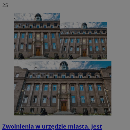
25
VISITOR_PRIVACY_METADATA
5 miesięcy 4
YouTube
tygodnie
.youtube.com
Zwolnienia w urzędzie miasta. Jest