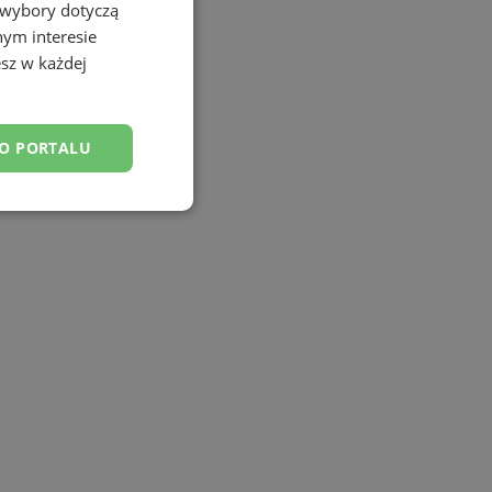
 wybory dotyczą
nym interesie
sz w każdej
DO PORTALU
esklasyfikowane
ane
owanie użytkownika i
j.