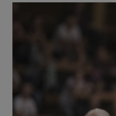
SessID
QeSessID
MvSessID
__cf_bm
__cf_bm
CookieScriptConse
VISITOR_PRIVACY_