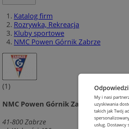
Katalog firm
Rozrywka, Rekreacja
Kluby sportowe
NMC Powen Górnik Zabrze
(1)
Odpowiedzia
My i nasi partne
NMC Powen Górnik Zabrze
uzyskiwania dost
takich jak Twój a
spersonalizowanyc
41-800
Zabrze
usług.
Dostawcy s