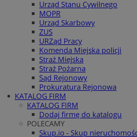
Urząd Stanu Cywilnego
MOPR
Urząd Skarbowy
ZUS
URZąd Pracy
Komenda Miejska policji
Straż Miejska
Straż Pożarna
Sąd Rejonowy
Prokuratura Rejonowa
KATALOG FIRM
KATALOG FIRM
Dodaj firmę do katalogu
POLECAMY
Skup.io - Skup nieruchomośc