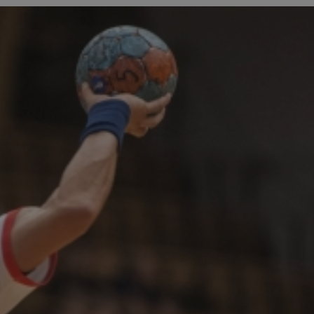
ator sesji.
ator sesji.
ator sesji.
 ludzi i botów. Jest
j, ponieważ
tów na temat
j.
 ludzi i botów. Jest
j, ponieważ
tów na temat
j.
usługę Cookie-
rencji dotyczących
est to konieczne,
działał poprawnie.
cje o zgodzie
h dotyczących
tryny. Rejestruje
ci i ustawień
ie w kolejnych
nie musi ponownie
 zwiększa wygodę i
ych.