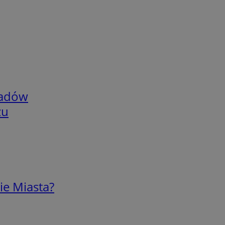
adów
zu
ie Miasta?