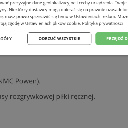
wać precyzyjne dane geolokalizacyjne i cechy urządzenia. Twoje
tryny. Niektórzy dostawcy mogą opierać się na prawnie uzasadnio
ie; masz prawo sprzeciwić się temu w
Ustawieniach reklam
. Może
woją zgodę w
Ustawieniach plików cookie
.
Polityka prywatności
EGÓŁY
ODRZUĆ WSZYSTKIE
PRZEJDŹ 
Wydajność
Targetowanie
Funkcjonalność
Ni
 NMC Powen).
sy rozgrywkowej piłki ręcznej.
ezbędne
Wydajność
Targetowanie
Funkcjonalność
Niesklasyfikow
ie umożliwiają korzystanie z podstawowych funkcji strony internetowej, takich jak log
Bez niezbędnych plików cookie nie można prawidłowo korzystać ze strony internetowe
Provider
/
Okres
Opis
Domena
przechowywania