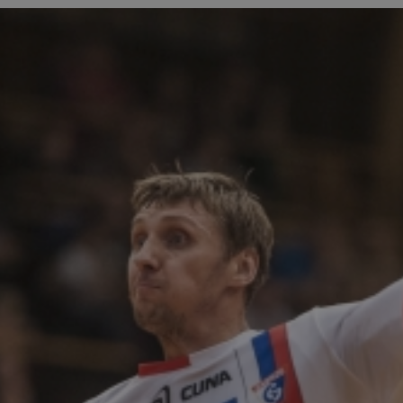
zabrze.com.pl
1 rok
Ten plik cookie przechowuje identyfik
zabrze.com.pl
1 rok
Ten plik cookie przechowuje identyfik
zabrze.com.pl
1 rok
Ten plik cookie przechowuje identyfik
29 minut 53
Ten plik cookie służy do rozróżniania
Cloudflare
sekundy
to korzystne dla strony internetowe
Inc.
umożliwia tworzenie ważnych rapor
.x.com
korzystania z jej witryny internetowe
29 minut 55
Ten plik cookie służy do rozróżniania
Cloudflare
sekund
to korzystne dla strony internetowe
Inc.
umożliwia tworzenie ważnych rapor
.twitter.com
korzystania z jej witryny internetowe
nt
4 tygodnie 2 dni
Ten plik cookie jest używany przez 
CookieScript
Script.com do zapamiętywania prefe
zabrze.com.pl
zgody użytkownika na pliki cookie. J
aby baner cookie Cookie-Script.com 
Google Privacy Policy
METADATA
5 miesięcy 4
Ten plik cookie przechowuje informa
YouTube
tygodnie
użytkownika oraz jego preferencjac
.youtube.com
prywatności podczas korzystania z wi
wybory dotyczące polityki prywatnoś
zgody, zapewniając ich przestrzegan
wizytach. Dzięki temu użytkownik 
konfigurować swoich preferencji, co
zgodność z regulacjami ochrony dan