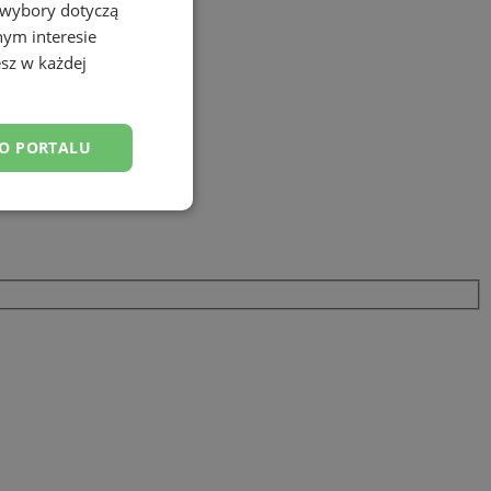
 wybory dotyczą
nym interesie
sz w każdej
DO PORTALU
esklasyfikowane
ane
owanie użytkownika i
j.