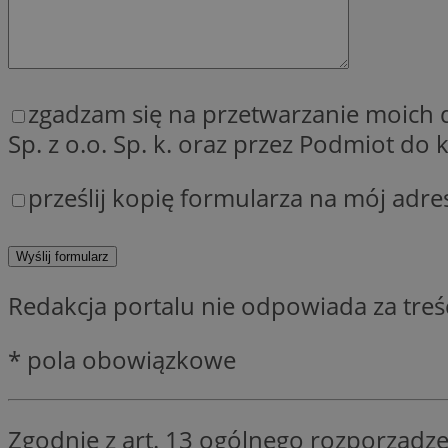
SessID
QeSessID
MvSessID
__cf_bm
zgadzam się na przetwarzanie moich
Sp. z o.o. Sp. k. oraz przez Podmiot d
__cf_bm
prześlij kopię formularza na mój adre
CookieScriptConse
Redakcja portalu nie odpowiada za tre
VISITOR_PRIVACY_
* pola obowiązkowe
Zgodnie z art. 13 ogólnego rozporządze