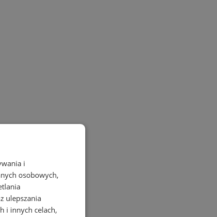
ywania i
danych osobowych,
etlania
az ulepszania
 i innych celach,