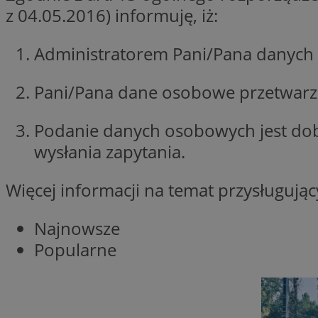
z 04.05.2016) informuję, iż:
Nazwa
Nazwa
ustat_xq6z219uw9
Administratorem Pani/Pana danych 
Nazwa
__Secure-YNID
_clck
__gads
Pani/Pana dane osobowe przetwarzan
FCCDCF
MUID
Podanie danych osobowych jest do
__eoi
wysłania zapytania.
ANONCHK
Więcej informacji na temat przysługuj
_clsk
Najnowsze
test_cookie
Popularne
_ga_NBM6HFESG6
_fbp
OAID
MR