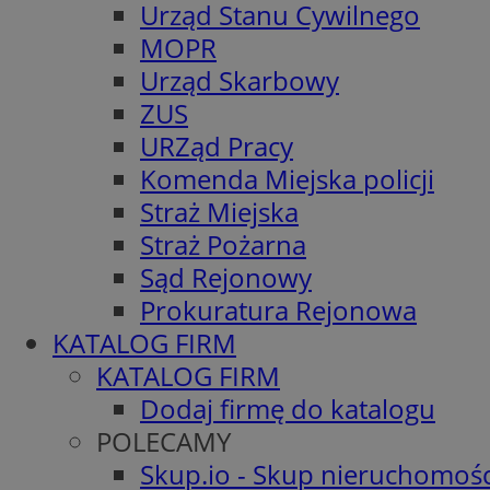
Urząd Stanu Cywilnego
MOPR
Urząd Skarbowy
ZUS
URZąd Pracy
Komenda Miejska policji
Straż Miejska
Straż Pożarna
Sąd Rejonowy
Prokuratura Rejonowa
KATALOG FIRM
KATALOG FIRM
Dodaj firmę do katalogu
POLECAMY
Skup.io - Skup nieruchomośc