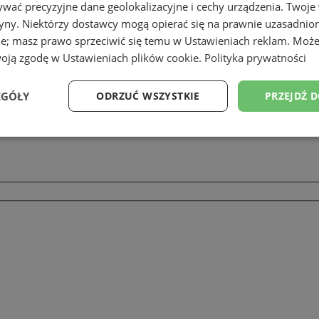
wać precyzyjne dane geolokalizacyjne i cechy urządzenia. Twoje
tryny. Niektórzy dostawcy mogą opierać się na prawnie uzasadnio
ie; masz prawo sprzeciwić się temu w
Ustawieniach reklam
. Może
woją zgodę w
Ustawieniach plików cookie
.
Polityka prywatności
EGÓŁY
ODRZUĆ WSZYSTKIE
PRZEJDŹ 
Wydajność
Targetowanie
Funkcjonalność
Ni
ezbędne
Wydajność
Targetowanie
Funkcjonalność
Niesklasyfikow
ie umożliwiają korzystanie z podstawowych funkcji strony internetowej, takich jak log
Bez niezbędnych plików cookie nie można prawidłowo korzystać ze strony internetowe
Provider
/
Okres
Opis
Domena
przechowywania