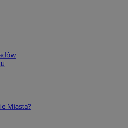
adów
zu
ie Miasta?