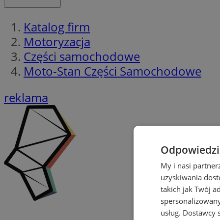
Katalog firm
Motoryzacja
Części samochodowe
Moto-Stan Części Samochodowe
reklama
Odpowiedzia
My i nasi partne
uzyskiwania dost
takich jak Twój a
spersonalizowanyc
usług.
Dostawcy s