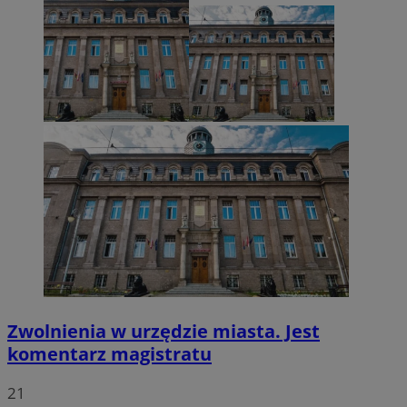
VISITOR_PRIVACY_METADATA
5 miesięcy 4
YouTube
tygodnie
.youtube.com
Zwolnienia w urzędzie miasta. Jest
komentarz magistratu
21