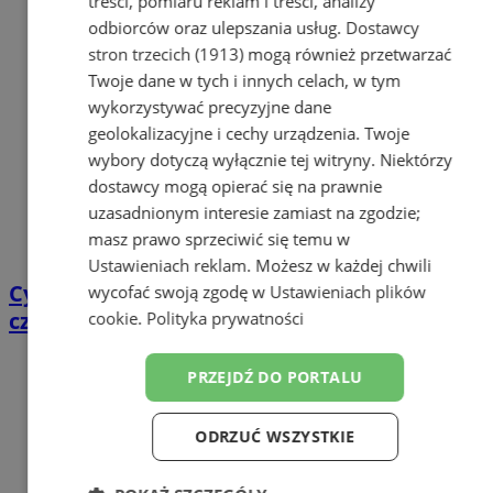
treści, pomiaru reklam i treści, analizy
odbiorców oraz ulepszania usług.
Dostawcy
stron trzecich (1913)
mogą również przetwarzać
Twoje dane w tych i innych celach, w tym
wykorzystywać precyzyjne dane
geolokalizacyjne i cechy urządzenia. Twoje
wybory dotyczą wyłącznie tej witryny. Niektórzy
dostawcy mogą opierać się na prawnie
uzasadnionym interesie zamiast na zgodzie;
masz prawo sprzeciwić się temu w
Ustawieniach reklam
. Możesz w każdej chwili
Cyfrowy przegląd przedtrasowy: co mówią
wycofać swoją zgodę w
Ustawieniach plików
czujniki TPMS i diagnostyka pokładowa?
cookie
.
Polityka prywatności
PRZEJDŹ DO PORTALU
ODRZUĆ WSZYSTKIE