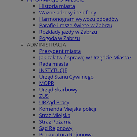
Historia miasta
Ważne adresy i telefony
Harmonogram wywozu odpadów
Parafie i msze święte w Zabrzu
Rozkłady jazdy w Zabrzu
Pogoda w Zabrzu
ADMINISTRACJA
Prezydent miasta
Jak załatwić sprawę w Urzędzie Miasta?
Rada miasta
INSTYTUCJE
Urząd Stanu Cywilnego
MOPR
Urząd Skarbowy
ZUS
URZąd Pracy
Komenda Miejska policji
Straż Miejska
Straż Pożarna
Sąd Rejonowy
Prokuratura Rejonowa