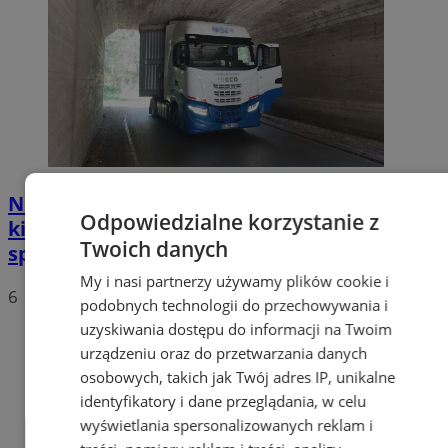
Nietypowa akcja w Zabrzu. Turecki
Odpowiedzialne korzystanie z
kierowca ciężarówki nie mógł wydostać się
Twoich danych
spod wiaduktów
My i nasi partnerzy używamy plików cookie i
6
podobnych technologii do przechowywania i
uzyskiwania dostępu do informacji na Twoim
urządzeniu oraz do przetwarzania danych
osobowych, takich jak Twój adres IP, unikalne
identyfikatory i dane przeglądania, w celu
wyświetlania spersonalizowanych reklam i