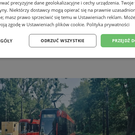
wać precyzyjne dane geolokalizacyjne i cechy urządzenia. Twoje
tryny. Niektórzy dostawcy mogą opierać się na prawnie uzasadnio
ie; masz prawo sprzeciwić się temu w
Ustawieniach reklam
. Może
woją zgodę w
Ustawieniach plików cookie
.
Polityka prywatności
EGÓŁY
ODRZUĆ WSZYSTKIE
PRZEJDŹ 
Wydajność
Targetowanie
Funkcjonalność
Ni
ezbędne
Wydajność
Targetowanie
Funkcjonalność
Niesklasyfikow
ie umożliwiają korzystanie z podstawowych funkcji strony internetowej, takich jak log
Bez niezbędnych plików cookie nie można prawidłowo korzystać ze strony internetowe
Provider
/
Okres
Opis
Domena
przechowywania