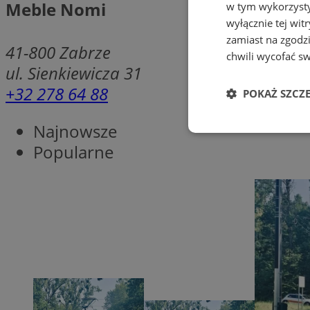
Meble Nomi
w tym wykorzysty
wyłącznie tej wi
zamiast na zgodz
41-800
Zabrze
chwili wycofać s
ul. Sienkiewicza 31
+32 278 64 88
POKAŻ SZCZ
Najnowsze
Niezbędne
Popularne
Ni
Niezbędne pliki cook
zarządzanie kontem. 
Nazwa