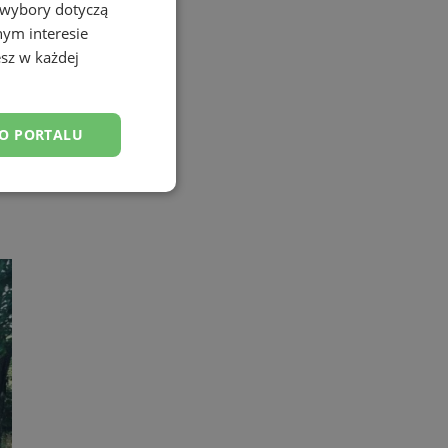
 wybory dotyczą
nym interesie
sz w każdej
DO PORTALU
esklasyfikowane
ane
owanie użytkownika i
j.