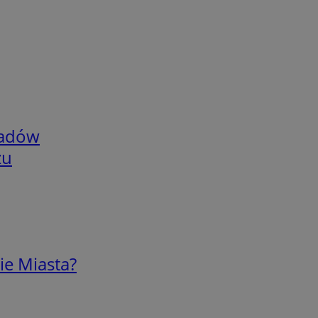
adów
zu
ie Miasta?