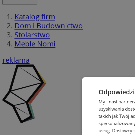
Katalog firm
Dom i Budownictwo
Stolarstwo
Meble Nomi
reklama
Odpowiedzia
My i nasi partne
uzyskiwania dost
takich jak Twój a
spersonalizowanyc
usług.
Dostawcy s