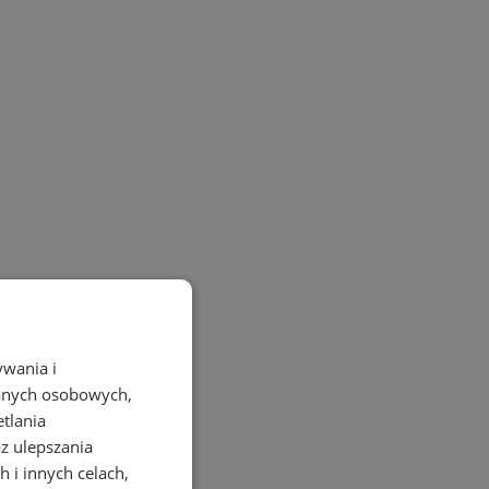
ywania i
danych osobowych,
etlania
az ulepszania
 i innych celach,