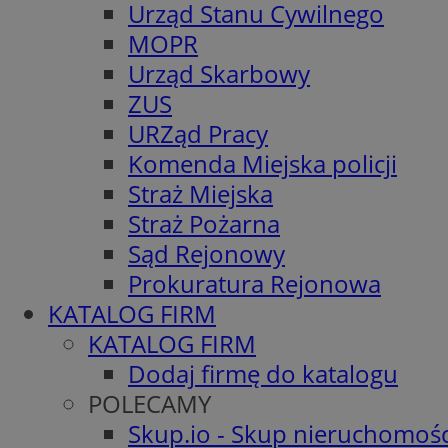
Urząd Stanu Cywilnego
MOPR
Urząd Skarbowy
ZUS
URZąd Pracy
Komenda Miejska policji
Straż Miejska
Straż Pożarna
Sąd Rejonowy
Prokuratura Rejonowa
KATALOG FIRM
KATALOG FIRM
Dodaj firmę do katalogu
POLECAMY
Skup.io - Skup nieruchomośc