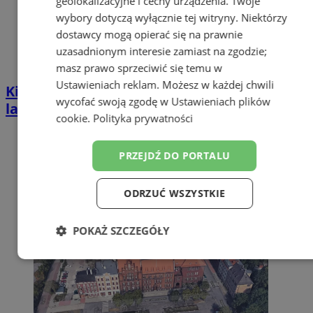
geolokalizacyjne i cechy urządzenia. Twoje
wybory dotyczą wyłącznie tej witryny. Niektórzy
dostawcy mogą opierać się na prawnie
uzasadnionym interesie zamiast na zgodzie;
masz prawo sprzeciwić się temu w
Ustawieniach reklam
. Możesz w każdej chwili
Kierował BMW mimo zakazu sądowego. 57-
wycofać swoją zgodę w
Ustawieniach plików
latek zatrzymany w Zabrzu
cookie
.
Polityka prywatności
PRZEJDŹ DO PORTALU
ODRZUĆ WSZYSTKIE
POKAŻ SZCZEGÓŁY
Niezbędne
Wydajność
Targetowanie