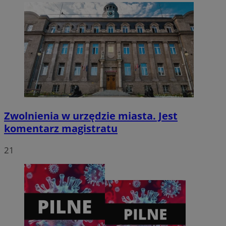
CookieScriptConsent
4 tygodnie 2 dni
CookieScript
zabrze.com.pl
Zwolnienia w urzędzie miasta. Jest
komentarz magistratu
21
VISITOR_PRIVACY_METADATA
5 miesięcy 4
YouTube
tygodnie
.youtube.com