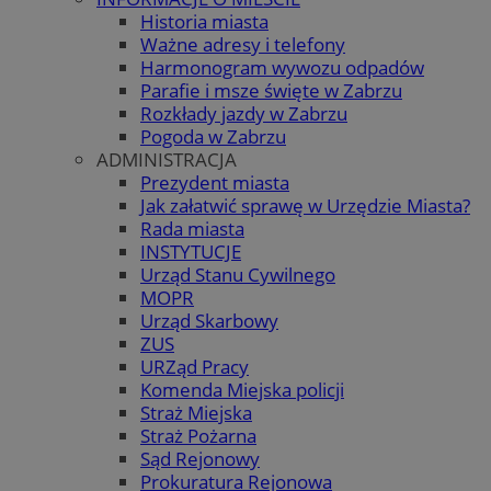
Historia miasta
Ważne adresy i telefony
Harmonogram wywozu odpadów
Parafie i msze święte w Zabrzu
Rozkłady jazdy w Zabrzu
Pogoda w Zabrzu
ADMINISTRACJA
Prezydent miasta
Jak załatwić sprawę w Urzędzie Miasta?
Rada miasta
INSTYTUCJE
Urząd Stanu Cywilnego
MOPR
Urząd Skarbowy
ZUS
URZąd Pracy
Komenda Miejska policji
Straż Miejska
Straż Pożarna
Sąd Rejonowy
Prokuratura Rejonowa