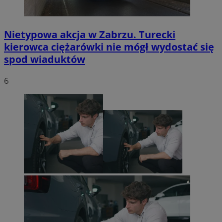
Nietypowa akcja w Zabrzu. Turecki
kierowca ciężarówki nie mógł wydostać się
spod wiaduktów
6