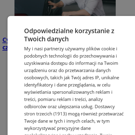
Odpowiedzialne korzystanie z
Twoich danych
Cyfrowy przegląd przedtrasowy: co mówią
czujniki TPMS i diagnostyka pokładowa?
My i nasi partnerzy używamy plików cookie i
podobnych technologii do przechowywania i
uzyskiwania dostępu do informacji na Twoim
urządzeniu oraz do przetwarzania danych
osobowych, takich jak Twój adres IP, unikalne
identyfikatory i dane przeglądania, w celu
wyświetlania spersonalizowanych reklam i
treści, pomiaru reklam i treści, analizy
odbiorców oraz ulepszania usług.
Dostawcy
stron trzecich (1913)
mogą również przetwarzać
Twoje dane w tych i innych celach, w tym
wykorzystywać precyzyjne dane